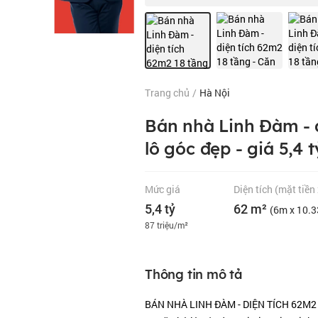
Trang chủ
/
Hà Nội
Bán nhà Linh Đàm - d
lô góc đẹp - giá 5,4 t
Mức giá
Diện tích
(mặt tiền
5,4 tỷ
62 m²
(6m x 10.
87 triệu/m²
Thông tin mô tả
BÁN NHÀ LINH ĐÀM - DIỆN TÍCH 62M2 