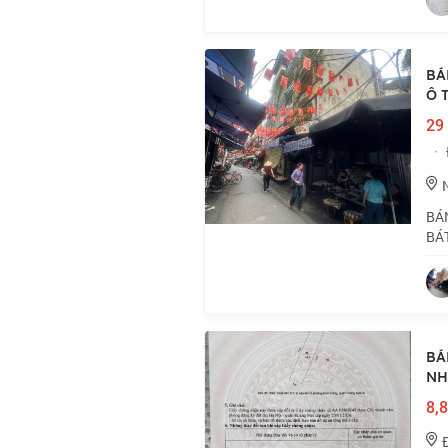
BÁ
Ô 
29 
·
BÁ
BÁ
NHÀ
Hai
BÁ
NH
8,8