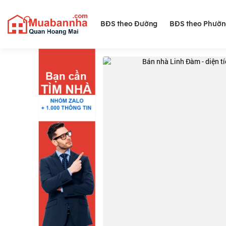
BĐS theo Đường
BĐS theo Phườ