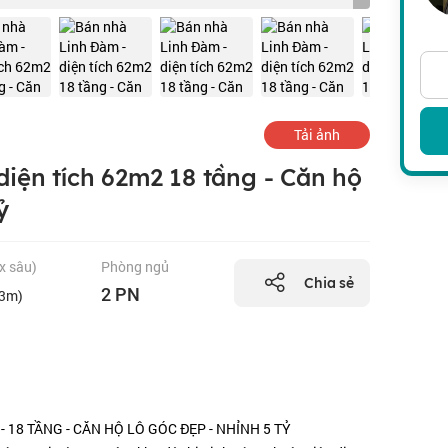
Tải ảnh
iện tích 62m2 18 tầng - Căn hộ
ỷ
 x sâu)
Phòng ngủ
Chia sẻ
2 PN
33m)
- 18 TẦNG - CĂN HỘ LÔ GÓC ĐẸP - NHỈNH 5 TỶ