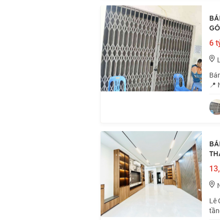
BÁ
GÓ
6 t
Bán
📍 
sầm
Nhỉ
BÁ
TH
13,
Lê 
tần