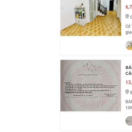
6,7
Cô 
gia
Nhỉ
🏠 
BÁ
CÁ
13,
BÁN
10M
đườ
trá