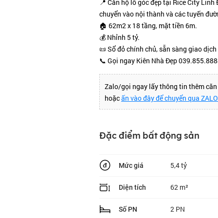
📍 Căn hộ lô góc đẹp tại Rice City Linh 
chuyển vào nội thành và các tuyến đư
🏠 62m2 x 18 tầng, mặt tiền 6m.
💰 Nhỉnh 5 tỷ.
📜 Sổ đỏ chính chủ, sẵn sàng giao dịch
📞 Gọi ngay Kiên Nhà Đẹp 039.855.888
Zalo/gọi ngay lấy thông tin thêm că
hoặc
ấn vào đây để chuyển qua ZAL
Đặc điểm bất động sản
5,4 tỷ
Mức giá
62 m²
Diện tích
2 PN
Số PN