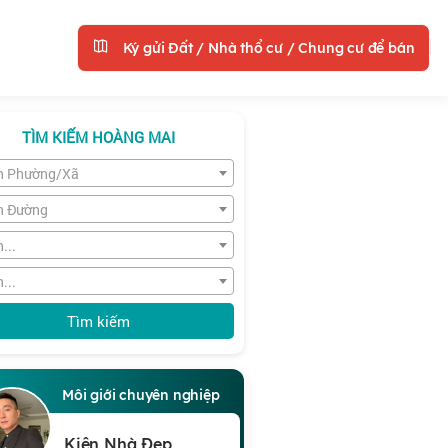
Ký gửi Đất / Nhà thổ cư / Chung cư để bán
TÌM KIẾM HOÀNG MAI
n Phường/Xã
n Đường
...
...
Tìm kiếm
Môi giới chuyên nghiệp
Kiên Nhà Đẹp