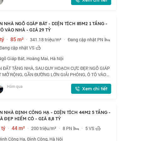
Xem chi tiết
N NHÀ NGÕ GIÁP BÁT - DIỆN TÍCH 85M2 1 TẦNG -
TÔ VÀO NHÀ - GIÁ 29 TỶ
tỷ
·
85 m²
·
341.18 triệu/m²
·
Đang cập nhật PN
Đang cập nhật VS
Ngõ Giáp Bát, Hoàng Mai, Hà Nội
N ĐẤT TẶNG NHÀ, SAU QUY HOẠCH CỰC ĐẸP, NGÕ GIÁP
T MỞ RỘNG, GẦN ĐƯỜNG LỚN GIẢI PHÓNG, Ô TÔ VÀO
- KINH DOANH MỌI HÌNH THỨC. 📍 Vị trí vip trung tâm
Hôm qua
 Bà Trưng - Hoàng Mai. Trước nhà đường lớn sắ
Xem chi tiết
N NHÀ ĐỊNH CÔNG HẠ - DIỆN TÍCH 44M2 5 TẦNG -
À ĐẸP HIẾM CÓ - GIÁ 8,8 TỶ
 tỷ
·
44 m²
·
200 triệu/m²
·
8 PN
·
5 VS
Định Công Hạ, Định Công, Hà Nội