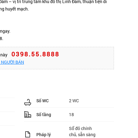
Đàm – vị trí trung tâm khu đô thị Linh Đàm, thuận tiện di
ờng huyết mạch.
 ngay.
8.
0398.55.8888
n này
O NGƯỜI BÁN
2 WC
Số WC
18
Số tầng
Sổ đỏ chính
chủ, sẵn sàng
Pháp lý