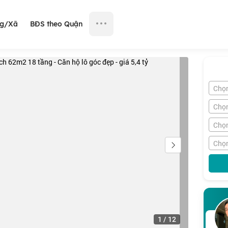
ng/Xã
BĐS theo Quận
Chọ
Chọ
Chọn
Chọn
1
/
12