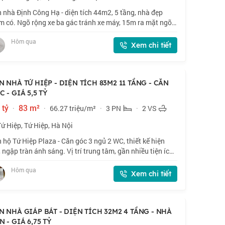
 nhà Định Công Hạ - diện tích 44m2, 5 tầng, nhà đẹp
m có. Ngõ rộng xe ba gác tránh xe máy, 15m ra mặt ngõ
ô. Tổng 8 phòng ngủ cho thuê, hiện đang cho thuê 18
Hôm qua
ệu/tháng. Phù hợp nhà đầu tư c
Xem chi tiết
N NHÀ TỨ HIỆP - DIỆN TÍCH 83M2 11 TẦNG - CĂN
 - GIÁ 5,5 TỶ
 tỷ
·
83 m²
·
66.27 triệu/m²
·
3 PN
·
2 VS
Tứ Hiệp, Tứ Hiệp, Hà Nội
 hộ Tứ Hiệp Plaza - Căn góc 3 ngủ 2 WC, thiết kế hiện
, ngập tràn ánh sáng. Vị trí trung tâm, gần nhiều tiện ích
 trung tâm thương mại, rạp chiếu phim, bể bơi 4 mùa. Sổ
Hôm qua
cất két, giao dịch
Xem chi tiết
N NHÀ GIÁP BÁT - DIỆN TÍCH 32M2 4 TẦNG - NHÀ
 - GIÁ 6,75 TỶ