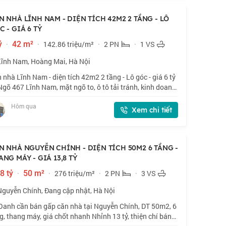
N NHÀ LĨNH NAM - DIỆN TÍCH 42M2 2 TẦNG - LÔ
C - GIÁ 6 TỶ
ỷ
·
42 m²
·
142.86 triệu/m²
·
2 PN
·
1 VS
Lĩnh Nam, Hoàng Mai, Hà Nội
 nhà Lĩnh Nam - diện tích 42m2 2 tầng - Lô góc - giá 6 tỷ
Ngõ 467 Lĩnh Nam, mặt ngõ to, ô tô tải tránh, kinh doanh
 uất, vỉa hè rộng. 🏠 42m2 x 2 tầng, mặt tiền 4.3m. 💰
Hôm qua
nh 6 tỷ. 📜 Sổ đỏ cất
Xem chi tiết
N NHÀ NGUYỄN CHÍNH - DIỆN TÍCH 50M2 6 TẦNG -
ANG MÁY - GIÁ 13,8 TỶ
8 tỷ
·
50 m²
·
276 triệu/m²
·
2 PN
·
3 VS
Nguyễn Chính, Đang cập nhật, Hà Nội
Oanh cần bán gấp căn nhà tại Nguyễn Chính, DT 50m2, 6
g, thang máy, giá chốt nhanh Nhỉnh 13 tỷ, thiện chí bán.