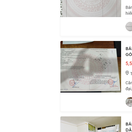
Bán
hiế
ô t
tri
BÁ
GÓC
5,5
Căn
đại
như
đỏ 
BÁ
DÂN