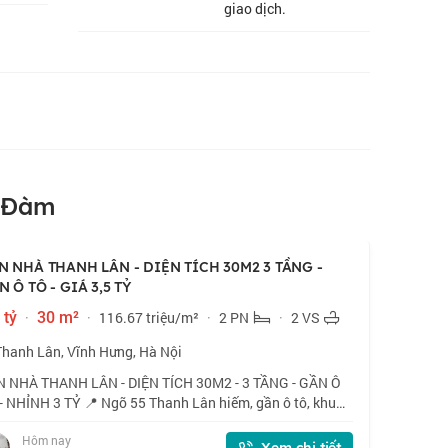
giao dịch.
h Đàm
N NHÀ THANH LÂN - DIỆN TÍCH 30M2 3 TẦNG -
 Ô TÔ - GIÁ 3,5 TỶ
 tỷ
·
30 m²
·
116.67 triệu/m²
·
2 PN
·
2 VS
Thanh Lân, Vĩnh Hưng, Hà Nội
 NHÀ THANH LÂN - DIỆN TÍCH 30M2 - 3 TẦNG - GẦN Ô
- NHỈNH 3 TỶ 📍 Ngõ 55 Thanh Lân hiếm, gần ô tô, khu
 trung tâm hành chính phường Vĩnh Hưng. 🏠 30m2 x 3
Hôm nay
g, mặt tiền 4m. 💰 Nhỉnh 3 tỷ. 📜 Sổ đ