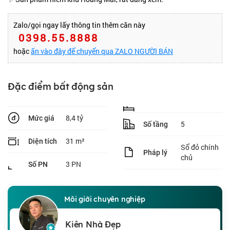
Zalo/gọi ngay lấy thông tin thêm căn này
0398.55.8888
hoặc
ấn vào đây để chuyển qua ZALO NGƯỜI BÁN
Đặc điểm bất động sản
8,4 tỷ
Mức giá
5
Số tầng
31 m²
Diện tích
Sổ đỏ chính
Pháp lý
chủ
3 PN
Số PN
Môi giới chuyên nghiệp
Kiên Nhà Đẹp