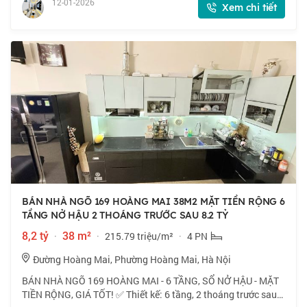
12-01-2026
Xem chi tiết
BÁN NHÀ NGÕ 169 HOÀNG MAI 38M2 MẶT TIỀN RỘNG 6
TẦNG NỞ HẬU 2 THOÁNG TRƯỚC SAU 8.2 TỶ
8,2 tỷ
·
38 m²
·
215.79 triệu/m²
·
4 PN
Đường Hoàng Mai, Phường Hoàng Mai, Hà Nội
BÁN NHÀ NGÕ 169 HOÀNG MAI - 6 TẦNG, SỔ NỞ HẬU - MẶT
TIỀN RỘNG, GIÁ TỐT! ✅ Thiết kế: 6 tầng, 2 thoáng trước sau