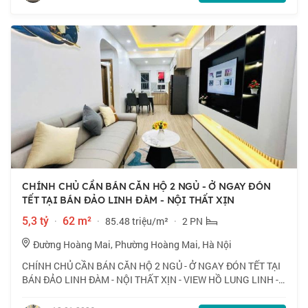
CHÍNH CHỦ CẦN BÁN CĂN HỘ 2 NGỦ - Ở NGAY ĐÓN
TẾT TẠI BÁN ĐẢO LINH ĐÀM - NỘI THẤT XỊN
5,3 tỷ
·
62 m²
·
85.48 triệu/m²
·
2 PN
Đường Hoàng Mai, Phường Hoàng Mai, Hà Nội
CHÍNH CHỦ CẦN BÁN CĂN HỘ 2 NGỦ - Ở NGAY ĐÓN TẾT TẠI
BÁN ĐẢO LINH ĐÀM - NỘI THẤT XỊN - VIEW HỒ LUNG LINH -
Diện tích 62m², thiết kế 2 phòng ngủ thông minh, sạch đẹp,
tối ưu ánh sáng - Tầng trung đẹp, v