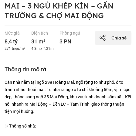
MAI – 3 NGỦ KHÉP KÍN – GẦN
TRƯỜNG & CHỢ MAI ĐỘNG
Mức giá
Diện tích
Phòng ngủ
Chia sẻ
8,4 tỷ
31 m²
3 PN
271 triệu/m²
4.3m x 7.21m
Thông tin mô tả
Căn nhà nằm tại ngõ 299 Hoàng Mai, ngõ rộng to như phố, ô tô
tránh nhau thoải mái. Từ nhà ra ngõ ô tô chỉ khoảng 50m, vị trí cực
đẹp, thông sang ngõ 35 Mai Động, khu vực kinh doanh sầm uất. Kết
nối nhanh ra Mai Động – Đền Lừ – Tam Trinh, giao thông thuận
tiện mọi hướng.
✨ Thông số nhà: