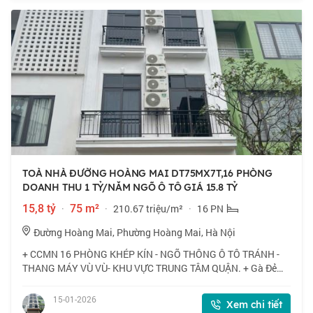
TOÀ NHÀ ĐƯỜNG HOÀNG MAI DT75MX7T,16 PHÒNG
DOANH THU 1 TỶ/NĂM NGÕ Ô TÔ GIÁ 15.8 TỶ
15,8 tỷ
·
75 m²
·
210.67 triệu/m²
·
16 PN
Đường Hoàng Mai, Phường Hoàng Mai, Hà Nội
+ CCMN 16 PHÒNG KHÉP KÍN - NGÕ THÔNG Ô TÔ TRÁNH -
THANG MÁY VÙ VÙ- KHU VỰC TRUNG TÂM QUẬN. + Gà Đẻ
Trứng Vàng !Chung cư mini, dòng tiền ra tiền gần 1 tỉ 1 năm.
+ Nhà có thiết kế giếng trời to, phòng n
15-01-2026
Xem chi tiết