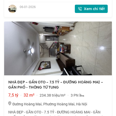
cực đẹp, nhà ép Cọc Bê tông cực kỳ cẩn thận. - Tầng 1: Khách,
Bếp, WC để xe. - Tầng 2,3,4
06-01-2026
Xem chi tiết
NHÀ ĐẸP – GẦN OTO – 7.5 TỶ – ĐƯỜNG HOÀNG MAI –
GẦN PHỐ - THÔNG TỨ TUNG
7,5 tỷ
·
32 m²
·
234.38 triệu/m²
·
3 PN
Đường Hoàng Mai, Phường Hoàng Mai, Hà Nội
NHÀ ĐẸP - GẦN OTO - 7.5 TỶ - ĐƯỜNG HOÀNG MAI - GẦN