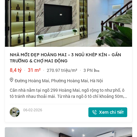
NHÀ MỚI ĐẸP HOÀNG MAI – 3 NGỦ KHÉP KÍN – GẦN
TRƯỜNG & CHỢ MAI ĐỘNG
8,4 tỷ
·
31 m²
·
270.97 triệu/m²
·
3 PN
Đường Hoàng Mai, Phường Hoàng Mai, Hà Nội
Căn nhà nằm tại ngõ 299 Hoàng Mai, ngõ rộng to như phố, ô
tô tránh nhau thoải mái. Từ nhà ra ngõ ô tô chỉ khoảng 50m,
vị trí cực đẹp, thông sang ngõ 35 Mai Động, khu vực kinh
doanh sầm uất. Kết nối nh
06-02-2026
Xem chi tiết