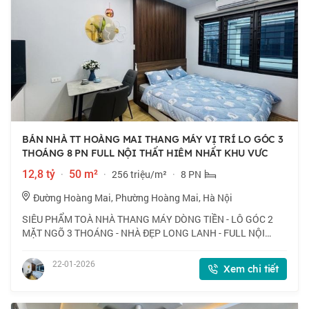
BÁN NHÀ TT HOÀNG MAI THANG MÁY VỊ TRÍ LO GÓC 3
THOÁNG 8 PN FULL NỘI THẤT HIÊM NHẤT KHU VƯC
12,8 tỷ
·
50 m²
·
256 triệu/m²
·
8 PN
Đường Hoàng Mai, Phường Hoàng Mai, Hà Nội
SIÊU PHẨM TOÀ NHÀ THANG MÁY DÒNG TIỀN - LÔ GÓC 2
MẶT NGÕ 3 THOÁNG - NHÀ ĐẸP LONG LANH - FULL NỘI
THẤT - 8 NGỦ KHÉP KÍN Hoàng Mai dt 50 m 5 tầng mặt tiền 4
m giá 12.8 tỷ + Vị trí: Nhà nằm ngay đầu phố
22-01-2026
Xem chi tiết