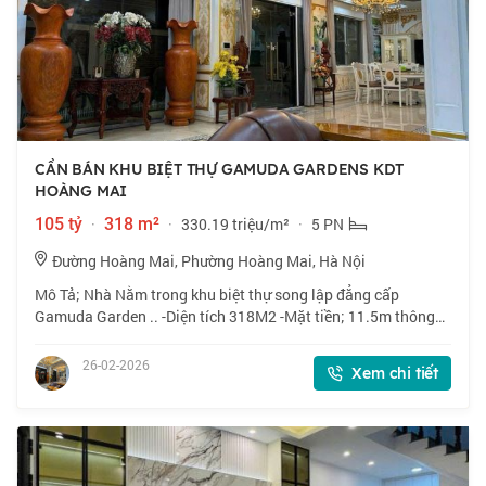
CẦN BÁN KHU BIỆT THỰ GAMUDA GARDENS KDT
HOÀNG MAI
105 tỷ
·
318 m²
·
330.19 triệu/m²
·
5 PN
Đường Hoàng Mai, Phường Hoàng Mai, Hà Nội
Mô Tả; Nhà Nằm trong khu biệt thự song lập đẳng cấp
Gamuda Garden .. -Diện tích 318M2 -Mặt tiền; 11.5m thông
số đẹp - Thiết kế đủ công năng hoàn hảo + Tầng 1; Gara + sân
vườn + Bể cá vo + phòng khách
26-02-2026
Xem chi tiết