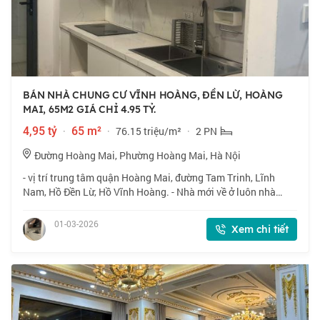
BÁN NHÀ CHUNG CƯ VĨNH HOÀNG, ĐỀN LỪ, HOÀNG
MAI, 65M2 GIÁ CHỈ 4.95 TỶ.
4,95 tỷ
·
65 m²
·
76.15 triệu/m²
·
2 PN
Đường Hoàng Mai, Phường Hoàng Mai, Hà Nội
- vị trí trung tâm quận Hoàng Mai, đường Tam Trinh, Lĩnh
Nam, Hồ Đền Lừ, Hồ Vĩnh Hoàng. - Nhà mới về ở luôn nhà
chung cư siêu đẹp . - Diện tích 65m2 gồm 2 ngủ, 1 phòng
khách bếp, 1 vs - Sổ đỏ đẹp sẵn
01-03-2026
Xem chi tiết