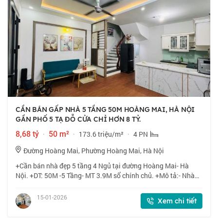
CẦN BÁN GẤP NHÀ 5 TẦNG 50M HOÀNG MAI, HÀ NỘI
GẦN PHỐ 5 TẠ ĐỖ CỬA CHỈ HƠN 8 TỶ.
8,68 tỷ
·
50 m²
·
173.6 triệu/m²
·
4 PN
Đường Hoàng Mai, Phường Hoàng Mai, Hà Nội
+Cần bán nhà đẹp 5 tầng 4 Ngủ tại đường Hoàng Mai- Hà
Nội. +DT: 50M -5 Tầng- MT 3.9M sổ chính chủ. +Mô tả:- Nhà
đẹp, mới ngõ nông, nội thất đẹp. +Nhà gần đường lớn, chợ
dân sinh, trường học các cấp, n
15-01-2026
Xem chi tiết