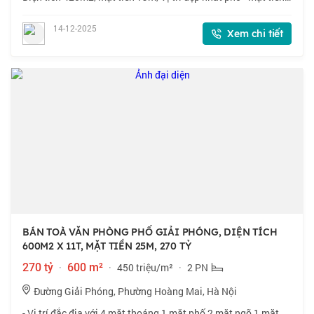
rộng - diện tích to - vỉa hè đá bóng - quy hoạch ổn định. - Vị trí
đắc địa nhất
14-12-2025
Xem chi tiết
BÁN TOÀ VĂN PHÒNG PHỐ GIẢI PHÓNG, DIỆN TÍCH
600M2 X 11T, MẶT TIỀN 25M, 270 TỶ
270 tỷ
·
600 m²
·
450 triệu/m²
·
2 PN
Đường Giải Phóng, Phường Hoàng Mai, Hà Nội
- Vị trí đắc địa với 4 mặt thoáng 1 mặt phố 2 mặt ngõ 1 mặt