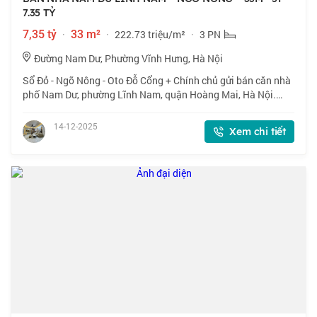
7.35 TỶ
7,35 tỷ
·
33 m²
·
222.73 triệu/m²
·
3 PN
Đường Nam Dư, Phường Vĩnh Hưng, Hà Nội
Sổ Đỏ - Ngõ Nông - Oto Đỗ Cổng + Chính chủ gửi bán căn nhà
phố Nam Dư, phường Lĩnh Nam, quận Hoàng Mai, Hà Nội.
Nhà ba bước ra chợ, trường học C1,C2 sát bên. Gần Gamuda,
Công viên Yên Sở, đh Kinh tế C
14-12-2025
Xem chi tiết