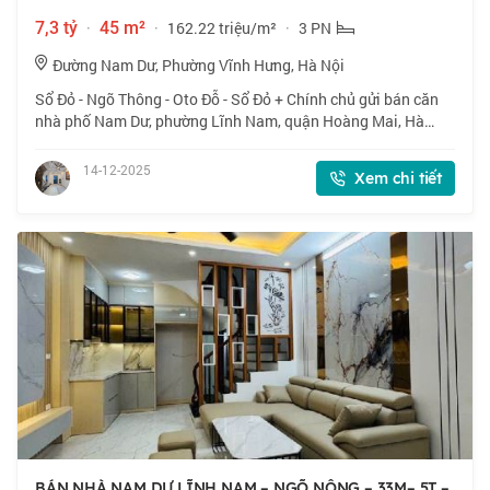
7,3 tỷ
·
45 m²
·
162.22 triệu/m²
·
3 PN
Đường Nam Dư, Phường Vĩnh Hưng, Hà Nội
Sổ Đỏ - Ngõ Thông - Oto Đỗ - Sổ Đỏ + Chính chủ gửi bán căn
nhà phố Nam Dư, phường Lĩnh Nam, quận Hoàng Mai, Hà
Nội. Nhà ba bước ra chợ, trường học C1,C2 sát bên. Gần
Gamuda, Công viên Yên Sở, đh Kinh
14-12-2025
Xem chi tiết
BÁN NHÀ NAM DƯ LĨNH NAM – NGÕ NÔNG – 33M– 5T –