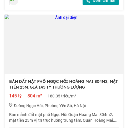
Xem chi tiết
BÁN ĐẤT MẶT PHỐ NGỌC HỒI HOÀNG MAI 804M2, MẶT
TIỀN 25M. GIÁ 145 TỶ THƯƠNG LƯỢNG
145 tỷ
·
804 m²
·
180.35 triệu/m²
Đường Ngọc Hồi, Phường Yên Sở, Hà Nội
Bán mảnh đất mặt phố Ngọc Hồi Quận Hoàng Mai 804m2,
mặt tiền 25m Vị trí trục hướng trung tâm, Quận Hoàng Mai,
mặt phố quỹ đất rộng là cực hiếm , mặt tiền lớn, vỉa hè kinh