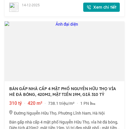
doanh, đa dạng sầm uất, thẩm
14-12-2025
Xem chi tiết
BÁN GẤP NHÀ CẤP 4 MẶT PHỐ NGUYỄN HỮU THỌ VỈA
HÈ ĐÁ BÓNG, 420M2, MẶT TIỀN 19M, GIÁ 310 TỶ
310 tỷ
·
420 m²
·
738.1 triệu/m²
·
1 PN
Đường Nguyễn Hữu Thọ, Phường Lĩnh Nam, Hà Nội
Bán gấp nhà cấp 4 mặt phố Nguyễn Hữu Thọ, vỉa hè đá bóng,
Diện tích 420m2, mặt tiền 19m, Vị trí đẹp nhất phố - mặt tiền