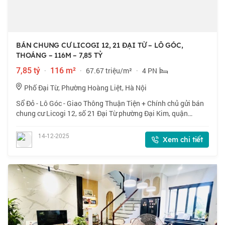
BÁN CHUNG CƯ LICOGI 12, 21 ĐẠI TỪ – LÔ GÓC,
THOÁNG – 116M – 7,85 TỶ
7,85 tỷ
·
116 m²
·
67.67 triệu/m²
·
4 PN
Phố Đại Từ, Phường Hoàng Liệt, Hà Nội
Sổ Đỏ - Lô Góc - Giao Thông Thuận Tiện + Chính chủ gửi bán
chung cư Licogi 12, số 21 Đại Từ phường Đại Kim, quận
Hoàng Mai, Hà Nội. Gần BX Giáp Bát, hồ Linh Đàm, công viên
Yên Sở. Hàng xóm chung cư La
14-12-2025
Xem chi tiết