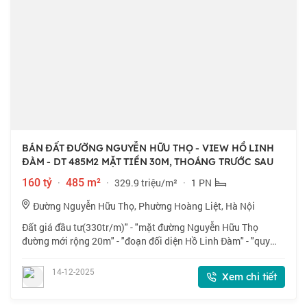
BÁN ĐẤT ĐƯỜNG NGUYỄN HỮU THỌ - VIEW HỒ LINH
ĐÀM - DT 485M2 MẶT TIỀN 30M, THOÁNG TRƯỚC SAU
160 tỷ
·
485 m²
·
329.9 triệu/m²
·
1 PN
Đường Nguyễn Hữu Thọ, Phường Hoàng Liệt, Hà Nội
Đất giá đầu tư(330tr/m)" - "mặt đường Nguyễn Hữu Thọ
đường mới rộng 20m" - "đoạn đối diện Hồ Linh Đàm" - "quy
hoạch ổn định": - Diện tích: 485m². - 3 Mặt tiền trước sau. -
Hiện trạng có: Nhà 1 tầng +
14-12-2025
Xem chi tiết