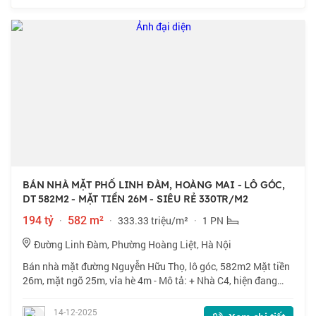
BÁN NHÀ MẶT PHỐ LINH ĐÀM, HOÀNG MAI - LÔ GÓC,
DT 582M2 - MẶT TIỀN 26M - SIÊU RẺ 330TR/M2
194 tỷ
·
582 m²
·
333.33 triệu/m²
·
1 PN
Đường Linh Đàm, Phường Hoàng Liệt, Hà Nội
Bán nhà mặt đường Nguyễn Hữu Thọ, lô góc, 582m2 Mặt tiền
26m, mặt ngõ 25m, vỉa hè 4m - Mô tả: + Nhà C4, hiện đang
cho thuê kinh doanh, mặt tiền View Hồ Linh Đàm + Nhà ở vị
trí quy hoạch ổn định, thích
14-12-2025