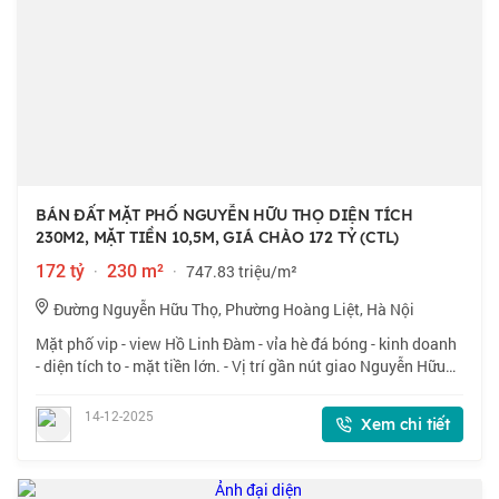
BÁN ĐẤT MẶT PHỐ NGUYỄN HỮU THỌ DIỆN TÍCH
230M2, MẶT TIỀN 10,5M, GIÁ CHÀO 172 TỶ (CTL)
172 tỷ
·
230 m²
·
747.83 triệu/m²
Đường Nguyễn Hữu Thọ, Phường Hoàng Liệt, Hà Nội
Mặt phố vip - view Hồ Linh Đàm - vỉa hè đá bóng - kinh doanh
- diện tích to - mặt tiền lớn. - Vị trí gần nút giao Nguyễn Hữu
Thọ với Nguyễn Cảnh Dị, mặt tiền rộng 10,5m, kinh doanh,
đầu tư đẳng cấp. -
14-12-2025
Xem chi tiết