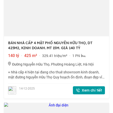
BÁN NHÀ CẤP 4 MẶT PHỐ NGUYỄN HỮU THỌ, DT
425M2, KINH DOANH. MT 15M. GIÁ 140 TỶ
140 tỷ
·
425 m²
·
329.41 triệu/m²
·
1 PN
Đường Nguyễn Hữu Thọ, Phường Hoàng Liệt, Hà Nội
+ Nhà cấp 4 hiện tại đang cho thuê showroom kinh doanh,
mặt đường Nguyễn Hữu Thọ Quy hoạch ổn định, đoạn đẹp vỉa
hè 6m, khách hàng mua đầu tư giữ tiền hoặc xây khách sạn,
nhà hàng, văn phòng công ty t
14-12-2025
Xem chi tiết