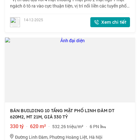
ngách ô tô ra vào cực thuận tiện, vị trí nối liền các tuyến phố
lớn, nơi tập trung các công ty ban ngành dân trí cao văn minh
sầm uất. Khách
14-12-2025
Xem chi tiết
BÁN BUILDING 10 TẦNG MẶT PHỐ LINH ĐÀM DT
620M2, MT 21M, GIÁ 330 TỶ
330 tỷ
·
620 m²
·
532.26 triệu/m²
·
6 PN
Đường Linh Đàm, Phường Hoàng Liệt, Hà Nội