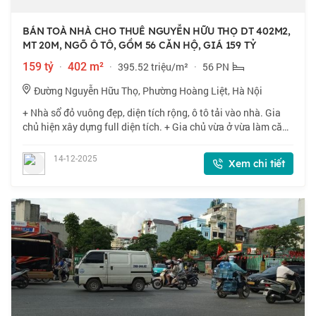
BÁN TOÀ NHÀ CHO THUÊ NGUYỄN HỮU THỌ DT 402M2,
MT 20M, NGÕ Ô TÔ, GỒM 56 CĂN HỘ, GIÁ 159 TỶ
159 tỷ
·
402 m²
·
395.52 triệu/m²
·
56 PN
Đường Nguyễn Hữu Thọ, Phường Hoàng Liệt, Hà Nội
+ Nhà sổ đỏ vuông đẹp, diện tích rộng, ô tô tải vào nhà. Gia
chủ hiện xây dựng full diện tích. + Gia chủ vừa ở vừa làm căn
hộ cho thuê, + Tầng Hầm: Để xe + Từ tầng 2 đến tầng 9, mỗi
tầng 7 căn hộ khép
14-12-2025
Xem chi tiết