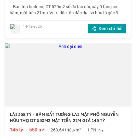
+ Bán tòa building DT 620m2 sổ đỏ lâu dài, xây 9 tầng có
hầm, mặt tiền 21m + Vị trí độc tôn đắc địa sở hữu lô góc 3
mặt thoáng, vỉa hè lên đến cả 5m. + Quận trung tâm kiếm DT
như này sổ đỏ lâu dài là
14-12-2025
Xem chi tiết
LÃI 358 TỶ - BÁN ĐẤT TƯƠNG LAI MẶT PHỐ NGUYỄN
HỮU THỌ DT 550M2 MẶT TIỀN 22M GIÁ 145 TỶ
145 tỷ
·
550 m²
·
263.64 triệu/m²
·
1 PN