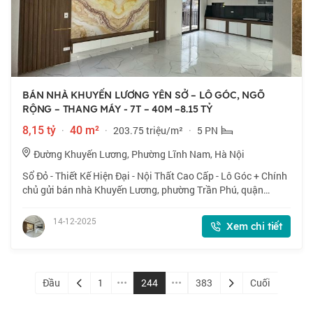
BÁN NHÀ KHUYẾN LƯƠNG YÊN SỞ – LÔ GÓC, NGÕ
RỘNG – THANG MÁY - 7T – 40M –8.15 TỶ
8,15 tỷ
·
40 m²
·
203.75 triệu/m²
·
5 PN
Đường Khuyến Lương, Phường Lĩnh Nam, Hà Nội
Sổ Đỏ - Thiết Kế Hiện Đại - Nội Thất Cao Cấp - Lô Góc + Chính
chủ gửi bán nhà Khuyến Lương, phường Trần Phú, quận
Hoàng Mai, Hà Nội. Nhà mới xây, mặt tiền 5m. Khu vực hiếm,
vị trí siêu đẹp , ba bước r
14-12-2025
Xem chi tiết
Đầu
1
244
383
Cuối