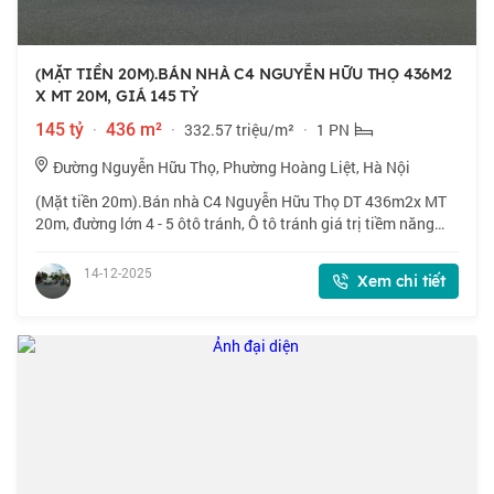
(MẶT TIỀN 20M).BÁN NHÀ C4 NGUYỄN HỮU THỌ 436M2
X MT 20M, GIÁ 145 TỶ
145 tỷ
·
436 m²
·
332.57 triệu/m²
·
1 PN
Đường Nguyễn Hữu Thọ, Phường Hoàng Liệt, Hà Nội
(Mặt tiền 20m).Bán nhà C4 Nguyễn Hữu Thọ DT 436m2x MT
20m, đường lớn 4 - 5 ôtô tránh, Ô tô tránh giá trị tiềm năng
tăng cao đầu tư quá tốt phải thật nhanh không mất cơ hội. Vị
trí đắc địa. Chỉ 50m ra
14-12-2025
Xem chi tiết