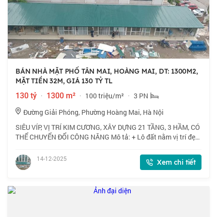
BÁN NHÀ MẶT PHỐ TÂN MAI, HOÀNG MAI, DT: 1300M2,
MẶT TIỀN 32M, GIÁ 130 TỶ TL
130 tỷ
·
1300 m²
·
100 triệu/m²
·
3 PN
Đường Giải Phóng, Phường Hoàng Mai, Hà Nội
SIÊU VÍP, VỊ TRÍ KIM CƯƠNG, XÂY DỰNG 21 TẦNG, 3 HẦM, CÓ
THỂ CHUYỂN ĐỔI CÔNG NĂNG Mô tả: + Lô đất nằm vị trí đẹp
nhất phố, mặt tiền rộng, thoáng vĩnh viễn, view trước mặt Hồ
Điều Hoà, xe Container ra v
14-12-2025
Xem chi tiết