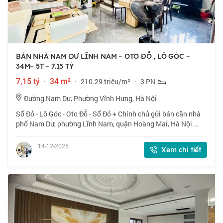
BÁN NHÀ NAM DƯ LĨNH NAM – OTO ĐỖ , LÔ GÓC –
34M– 5T – 7.15 TỶ
7,15 tỷ
·
34 m²
·
210.29 triệu/m²
·
3 PN
Đường Nam Dư, Phường Vĩnh Hưng, Hà Nội
Sổ Đỏ - Lô Góc - Oto Đỗ - Sổ Đỏ + Chính chủ gửi bán căn nhà
phố Nam Dư, phường Lĩnh Nam, quận Hoàng Mai, Hà Nội.
Nhà ba bước ra chợ, trường học C1,C2 sát bên. Gần Gamuda,
Công viên Yên Sở, đh Kinh tế
14-12-2025
Xem chi tiết