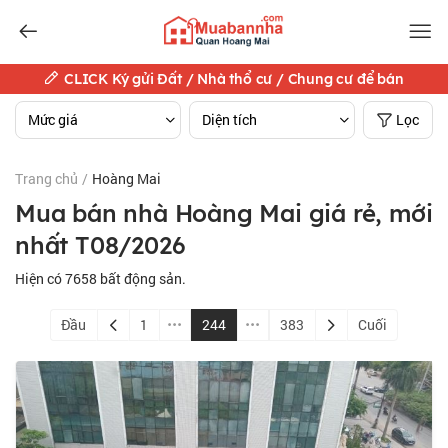
CLICK Ký gửi Đất / Nhà thổ cư / Chung cư để bán
Mức giá
Diện tích
Lọc
Trang chủ
/
Hoàng Mai
Mua bán nhà Hoàng Mai giá rẻ, mới
nhất T08/2026
Hiện có
7658
bất động sản.
Đầu
1
244
383
Cuối