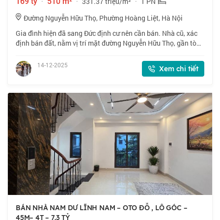
169 tỷ
·
510 m²
·
331.37 triệu/m²
·
1 PN
Đường Nguyễn Hữu Thọ, Phường Hoàng Liệt, Hà Nội
Gia đình hiện đã sang Đức định cư nên cần bán. Nhà cũ, xác
định bán đất, nằm vị trí mặt đường Nguyễn Hữu Thọ, gần tòa
nhà Hubland Nhà vị trí lô góc, 1 mặt phố, 1 mặt ngõ 3 ô tô, 1
mặt ngách Ô tô, vỉa
14-12-2025
Xem chi tiết
BÁN NHÀ NAM DƯ LĨNH NAM – OTO ĐỖ , LÔ GÓC –
45M– 4T – 7.3 TỶ