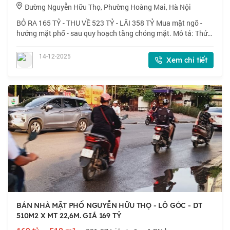
Đường Nguyễn Hữu Thọ, Phường Hoàng Mai, Hà Nội
BỎ RA 165 TỶ - THU VỀ 523 TỶ - LÃI 358 TỶ Mua mặt ngõ -
hưởng mặt phố - sau quy hoạch tăng chóng mặt. Mô tả: Thửa
đất cực đẹp 2 sổ ghép lại đẹp nét căng mặt 21,6m, trước mặt
là đường Bao ven Hồ nhà mì
14-12-2025
Xem chi tiết
BÁN NHÀ MẶT PHỐ NGUYỄN HỮU THỌ - LÔ GÓC - DT
510M2 X MT 22,6M. GIÁ 169 TỶ