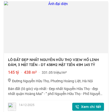
LÔ ĐẤT ĐẸP NHẤT NGUYỄN HỮU THỌ VIEW HỒ LINH
ĐÀM, 3 MẶT TIỀN - DT 438M2 MẶT TIỀN 45M 145 TỶ
145 tỷ
·
438 m²
·
331.05 triệu/m²
Đường Nguyễn Hữu Thọ, Phường Hoàng Liệt, Hà Nội
Bán đất (lô góc) víp nhất - Đẹp nhất Nguyễn Hữu Thọ - đẹp
nhất quận Hoàng Mai" - " phố Nguyễn Hữu Thọ - Phố Nguyễn
Cảnh Dị - Đối Diện Trực Tiếp Hồ Linh Đàm": - Diện tích: 348m².
- Lô góc mặt tiền: 45m
14-12-2025
Xem chi tiết