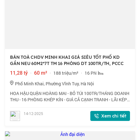
BÁN TOÀ CHDV MINH KHAI GIÁ SIÊU TỐT PHỐ KD
GẦN NEU 60M2*7T TM 16 PHÒNG DT 100TR/TH, PCCC
11,28 tỷ
·
60 m²
·
188 triệu/m²
·
16 PN
Phố Minh Khai, Phường Vĩnh Tuy, Hà Nội
HOA HẬU QUẬN HOÀNG MAI - BỎ TÚI 100TR/THÁNG DOANH
THU - 16 PHÒNG KHÉP KÍN - GIÁ CẢ CẠNH TRANH - LÃI KÉP -
THÔNG TỨ TUNG - PCCC - Bán toà CHDV ở Minh Khai,
60m2*7 tầng, chỉ 11.28 tỷ sở hữu ngay - Vị tr
14-12-2025
Xem chi tiết