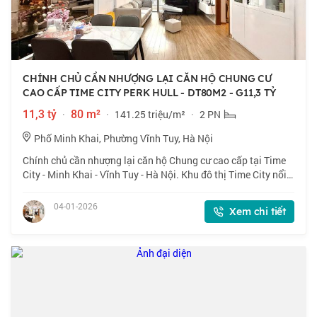
CHÍNH CHỦ CẦN NHƯỢNG LẠI CĂN HỘ CHUNG CƯ
CAO CẤP TIME CITY PERK HULL - DT80M2 - G11,3 TỶ
11,3 tỷ
·
80 m²
·
141.25 triệu/m²
·
2 PN
Phố Minh Khai, Phường Vĩnh Tuy, Hà Nội
Chính chủ cần nhượng lại căn hộ Chung cư cao cấp tại Time
City - Minh Khai - Vĩnh Tuy - Hà Nội. Khu đô thị Time City nổi
tiếng với chuỗi tiện ích đầy đủ và hiện đại - Phù hợp với mọi
lứa tuổi an cư và
04-01-2026
Xem chi tiết