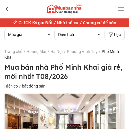
CLICK Ký gửi Đất / Nhà thổ cư / Chung cư để bán
Mức giá
Diện tích
Lọc
Trang chủ
/
Hoàng Mai
/
Hà Nội
/
Phường Vĩnh Tuy
/
Phố Minh
Khai
Mua bán nhà Phố Minh Khai giá rẻ,
mới nhất T08/2026
Hiện có
7
bất động sản.