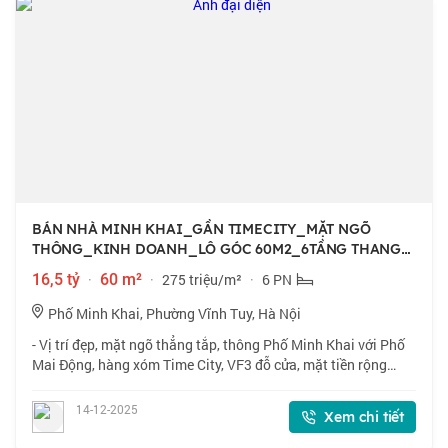
BÁN NHÀ MINH KHAI_GẦN TIMECITY_MẶT NGÕ
THÔNG_KINH DOANH_LÔ GÓC 60M2_6TẦNG THANG
MÁY_16TỶ5
16,5 tỷ
·
60 m²
·
275 triệu/m²
·
6 PN
Phố Minh Khai, Phường Vĩnh Tuy, Hà Nội
- Vị trí đẹp, mặt ngõ thẳng tắp, thông Phố Minh Khai với Phố
Mai Động, hàng xóm Time City, VF3 đỗ cửa, mặt tiền rộng
5.2m, kinh doanh tốt. - Xây mới từ móng, 6 tầng hiện đại, thiết
kế tối ưu, thang má
14-12-2025
Xem chi tiết