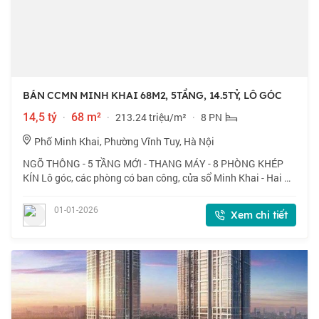
BÁN CCMN MINH KHAI 68M2, 5TẦNG, 14.5TỶ, LÔ GÓC
14,5 tỷ
·
68 m²
·
213.24 triệu/m²
·
8 PN
Phố Minh Khai, Phường Vĩnh Tuy, Hà Nội
NGÕ THÔNG - 5 TẦNG MỚI - THANG MÁY - 8 PHÒNG KHÉP
KÍN Lô góc, các phòng có ban công, cửa sổ Minh Khai - Hai Bà
Trưng 68m2 x 5tầng . Thang máy | 8 phòng khép kín | Full nội
thất Đang cho thuê full phòn
01-01-2026
Xem chi tiết