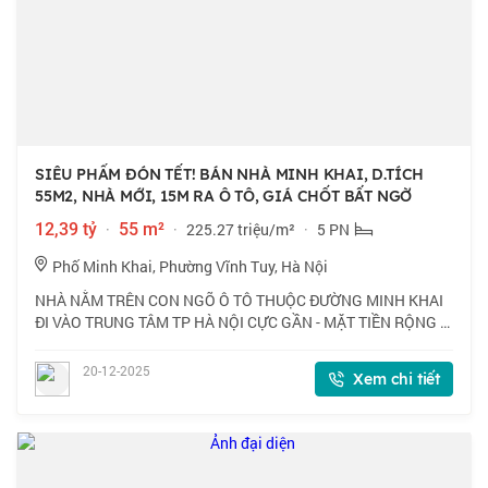
SIÊU PHẨM ĐÓN TẾT! BÁN NHÀ MINH KHAI, D.TÍCH
55M2, NHÀ MỚI, 15M RA Ô TÔ, GIÁ CHỐT BẤT NGỜ
12,39 tỷ
·
55 m²
·
225.27 triệu/m²
·
5 PN
Phố Minh Khai, Phường Vĩnh Tuy, Hà Nội
NHÀ NẰM TRÊN CON NGÕ Ô TÔ THUỘC ĐƯỜNG MINH KHAI
ĐI VÀO TRUNG TÂM TP HÀ NỘI CỰC GẦN - MẶT TIỀN RỘNG -
NHÀ ĐẸP LONG LANH - TẶNG FULL NỘI THẤT - SỔ ĐỎ CHÍNH
CHỦ - SẴN SÀNG GIAO DỊCH VUI LÒNG LIÊN HỆ: ĐỖ
20-12-2025
Xem chi tiết