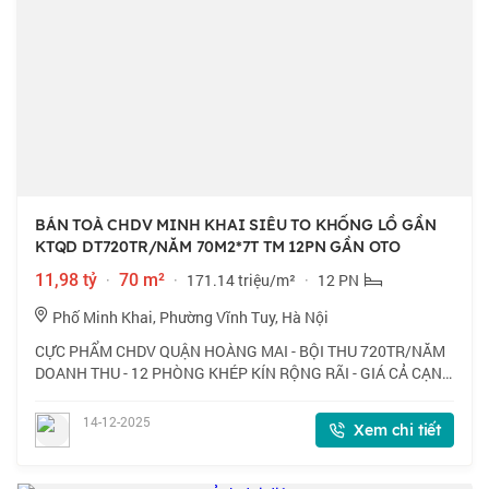
BÁN TOÀ CHDV MINH KHAI SIÊU TO KHỔNG LỒ GẦN
KTQD DT720TR/NĂM 70M2*7T TM 12PN GẦN OTO
11,98 tỷ
·
70 m²
·
171.14 triệu/m²
·
12 PN
Phố Minh Khai, Phường Vĩnh Tuy, Hà Nội
CỰC PHẨM CHDV QUẬN HOÀNG MAI - BỘI THU 720TR/NĂM
DOANH THU - 12 PHÒNG KHÉP KÍN RỘNG RÃI - GIÁ CẢ CẠNH
TRANH - PCCC ĐẦY ĐỦ - Bán toà CHDV phố Minh Khai,
70m2*7 tầng, chỉ 11.98 tỷ sở hữu ngay - Vị trí:
14-12-2025
Xem chi tiết