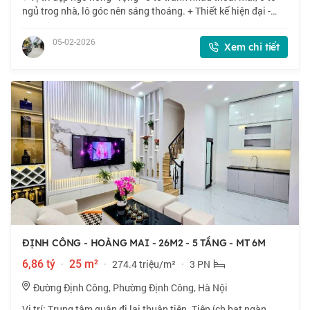
ngủ trog nhà, lô góc nên sáng thoáng. + Thiết kế hiện đại -
Công năng tối ưu: -Tầng 1: Ga ra ô tô + bếp ăn -Tầng lửng:
Phòng khách rộng,
05-02-2026
Xem chi tiết
ĐỊNH CÔNG - HOÀNG MAI - 26M2 - 5 TẦNG - MT 6M
6,86 tỷ
·
25 m²
·
274.4 triệu/m²
·
3 PN
Đường Định Công, Phường Định Công, Hà Nội
Vị trí: Trung tâm quận đi lại thuận tiện. Tiện ích bạt ngàn.