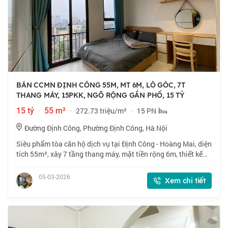
BÁN CCMN ĐỊNH CÔNG 55M, MT 6M, LÔ GÓC, 7T
THANG MÁY, 15PKK, NGÕ RỘNG GẦN PHỐ, 15 TỶ
15 tỷ
·
55 m²
·
272.73 triệu/m²
·
15 PN
Đường Định Công, Phường Định Công, Hà Nội
Siêu phẩm tòa căn hộ dịch vụ tại Định Công - Hoàng Mai, diện
tích 55m², xây 7 tầng thang máy, mặt tiền rộng 6m, thiết kế
hiện đại tối ưu khai thác cho thuê. Vị trí đẹp: Nhà cách đường
chính, ô tô chỉ
05-03-2026
Xem chi tiết