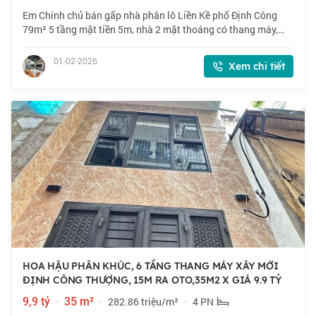
Em Chính chủ bán gấp nhà phân lô Liền Kề phố Định Công
79m² 5 tầng mặt tiền 5m, nhà 2 mặt thoáng có thang máy,
đường rộng ô tô tránh kinh doanh siêu tốt. Vị trí nhà phố Định
Công, gần Hồ Điều Hòa, bện
01-02-2026
Xem chi tiết
HOA HẬU PHÂN KHÚC, 6 TẦNG THANG MÁY XÂY MỚI
ĐỊNH CÔNG THƯỢNG, 15M RA OTO,35M2 X GIÁ 9.9 TỶ
9,9 tỷ
·
35 m²
·
282.86 triệu/m²
·
4 PN