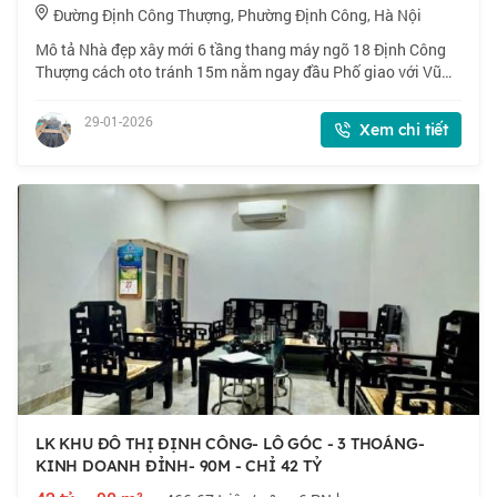
Đường Định Công Thượng, Phường Định Công, Hà Nội
Mô tả Nhà đẹp xây mới 6 tầng thang máy ngõ 18 Định Công
Thượng cách oto tránh 15m nằm ngay đầu Phố giao với Vũ
Tông Phan. Giao thông cực kỳ thuận lợi tuyến vành đai 2.5
Định Công và dự án cảnh quan Ve
29-01-2026
Xem chi tiết
LK KHU ĐÔ THỊ ĐỊNH CÔNG- LÔ GÓC - 3 THOÁNG-
KINH DOANH ĐỈNH- 90M - CHỈ 42 TỶ