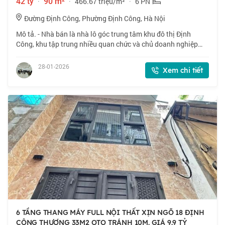
42 tỷ
·
90 m²
·
466.67 triệu/m²
·
6 PN
Đường Định Công, Phường Định Công, Hà Nội
Mô tả. - Nhà bán là nhà lô góc trung tâm khu đô thị Định
Công, khu tập trung nhiều quan chức và chủ doanh nghiệp
lớn. - Khu đô thị có hạ tầng đồng bộ hiện đại, cây xanh tươi
tốt, vỉa hè rộng,ô tô đỗ c
28-01-2026
Xem chi tiết
6 TẦNG THANG MÁY FULL NỘI THẤT XỊN NGÕ 18 ĐỊNH
CÔNG THƯỢNG 33M2 OTO TRÁNH 10M. GIÁ 9.9 TỶ