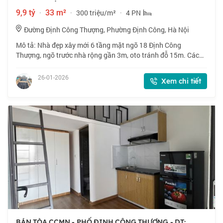
9,9 tỷ
·
33 m²
·
300 triệu/m²
·
4 PN
Đường Định Công Thượng, Phường Định Công, Hà Nội
Mô tả: Nhà đẹp xây mới 6 tầng mặt ngõ 18 Định Công
Thượng, ngõ trước nhà rộng gần 3m, oto tránh đỗ 15m. Cách
Phố 50m, gần Vũ Tông Phan, Định Công tiện ích bạt ngàn chợ,
trường, Bãi gửi oto..giao thông
26-01-2026
Xem chi tiết
BÁN TÒA CCMN - PHỐ ĐỊNH CÔNG THƯỢNG - DT: