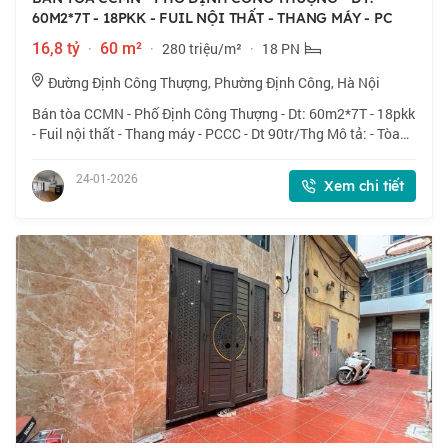
60M2*7T - 18PKK - FUIL NỘI THẤT - THANG MÁY - PC
16,8 tỷ
·
60 m²
·
280 triệu/m²
·
18 PN
Đường Định Công Thượng, Phường Định Công, Hà Nội
Bán tòa CCMN - Phố Định Công Thượng - Dt: 60m2*7T - 18pkk
- Fuil nội thất - Thang máy - PCCC - Dt 90tr/Thg Mô tả: - Tòa
CCMN ở tại trung tâm phố Định Công Thượng, gần Kim Giang,
Vũ Tông Phan, Nguyễn X
24-01-2026
Xem chi tiết