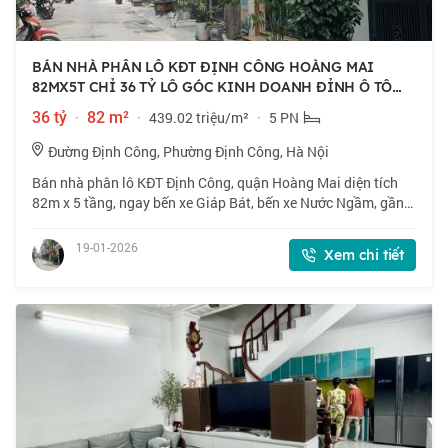
BÁN NHÀ PHÂN LÔ KĐT ĐỊNH CÔNG HOÀNG MAI
82MX5T CHỈ 36 TỶ LÔ GÓC KINH DOANH ĐỈNH Ô TÔ
TRÁNH
36 tỷ
·
82 m²
·
439.02 triệu/m²
·
5 PN
Đường Định Công, Phường Định Công, Hà Nội
Bán nhà phân lô KĐT Định Công, quận Hoàng Mai diện tích
82m x 5 tầng, ngay bến xe Giáp Bát, bến xe Nước Ngầm, gần
trường ĐH Kinh tế Quốc dân, Bách Khoa, Xây dựng, gần vành
đai 3 Nguyễn Xiển, Linh Đàm,
19-01-2026
Xem chi tiết