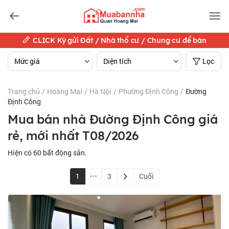
CLICK Ký gửi Đất / Nhà thổ cư / Chung cư để bán
Mức giá
Diện tích
Lọc
Trang chủ
/
Hoàng Mai
/
Hà Nội
/
Phường Định Công
/
Đường
Định Công
Mua bán nhà Đường Định Công giá
rẻ, mới nhất T08/2026
Hiện có
60
bất động sản.
1
3
Cuối