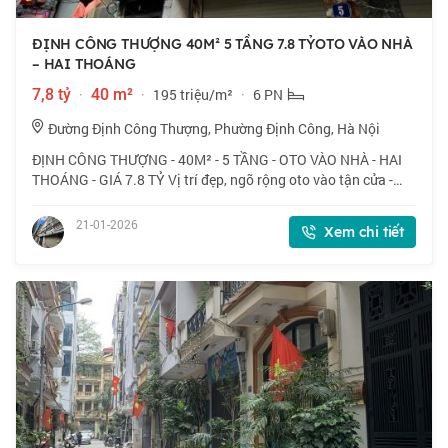
ĐỊNH CÔNG THƯỢNG 40M² 5 TẦNG 7.8 TỶOTO VÀO NHÀ
– HAI THOÁNG
7,8 tỷ
·
40 m²
·
195 triệu/m²
·
6 PN
Đường Định Công Thượng, Phường Định Công, Hà Nội
ĐỊNH CÔNG THƯỢNG - 40M² - 5 TẦNG - OTO VÀO NHÀ - HAI
THOÁNG - GIÁ 7.8 TỶ Vị trí đẹp, ngõ rộng oto vào tận cửa -
cách đường oto tránh chỉ 10m. Khu vực tiện ích đầy đủ trong
bán kính 500m. Nhà mới đẹp,
21-01-2026
Xem chi tiết