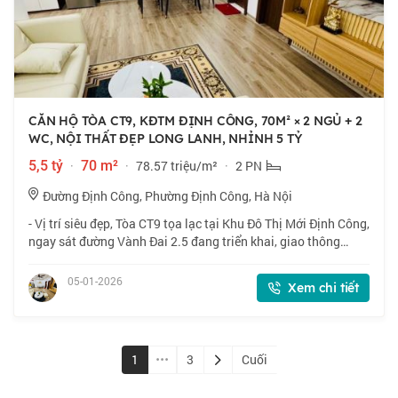
CĂN HỘ TÒA CT9, KĐTM ĐỊNH CÔNG, 70M² × 2 NGỦ + 2
WC, NỘI THẤT ĐẸP LONG LANH, NHỈNH 5 TỶ
5,5 tỷ
·
70 m²
·
78.57 triệu/m²
·
2 PN
Đường Định Công, Phường Định Công, Hà Nội
- Vị trí siêu đẹp, Tòa CT9 tọa lạc tại Khu Đô Thị Mới Định Công,
ngay sát đường Vành Đai 2.5 đang triển khai, giao thông
thuận tiện, tiềm năng tăng giá phi mã. - Diện tích: 70m² × 2
Ngủ + 2 wc, chủ rấ
05-01-2026
Xem chi tiết
1
3
Cuối