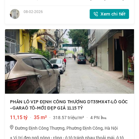
khách, bếp, vệ sinh + Tầng 2,3,4,5 : 1 phòng ngủ rộng khép kín
+ Tầng 5: Khu thờ,
08-02-2026
Xem chi tiết
PHÂN LÔ VIP ĐỊNH CÔNG THƯỢNG DT35MX4T-LÔ GÓC
–GARAÔ TÔ-MỚI ĐẸP GIÁ 11.15 TỶ
11,15 tỷ
·
35 m²
·
318.57 triệu/m²
·
4 PN
Đường Định Công Thượng, Phường Định Công, Hà Nội
+ Vị trí đẹp ngõ nông - rộng - ô tô tránh nhau thoải mái, ô tô