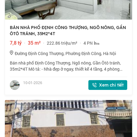
BÁN NHÀ PHỐ ĐỊNH CÔNG THƯỢNG, NGÕ NÔNG, GẦN
ÔTÔ TRÁNH, 35M2*4T
7,8 tỷ
·
35 m²
·
222.86 triệu/m²
·
4 PN
Đường Định Công Thượng, Phường Định Công, Hà Nội
Bán nhà phố Định Công Thượng, Ngõ nông, Gần Ôtô tránh,
35m2*4T Mô tả: - Nhà đẹp ở ngay, thiết kế 4 tầng, 4 phòng
ngủ - Khu vực trung tâm phố Định Công Thượng, gần ngay
Ngã Tư Sở, Kim Giang, Vũ Tông Ph
10-01-2026
Xem chi tiết