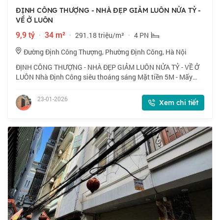
ĐỊNH CÔNG THƯỢNG - NHÀ ĐẸP GIẢM LUÔN NỬA TỶ -
VỀ Ở LUÔN
9,9 tỷ
·
34 m²
·
291.18 triệu/m²
·
4 PN
Đường Định Công Thượng, Phường Định Công, Hà Nội
ĐỊNH CÔNG THƯỢNG - NHÀ ĐẸP GIẢM LUÔN NỬA TỶ - VỀ Ở
LUÔN Nhà Định Công siêu thoáng sáng Mặt tiền 5M - Mấy
bước ra đường ô tô 6 tầng 4 ngủ,thang máy mới kính koong
Chủ nhà mới nghiến răng cắt máu - Tài
23-01-2026
Xem chi tiết