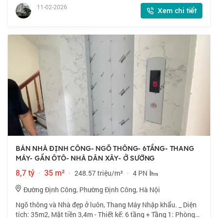
nội ngoại đầy đủ Siêu th
11-02-2026
Xem chi tiết
BÁN NHÀ ĐỊNH CÔNG- NGÕ THÔNG- 6TẦNG- THANG
MÁY- GẦN ÔTÔ- NHÀ DÂN XÂY- Ở SƯỚNG
8,7 tỷ
·
35 m²
·
248.57 triệu/m²
·
4 PN
Đường Định Công, Phường Định Công, Hà Nội
Ngõ thông và Nhà đẹp ở luôn, Thang Máy Nhập khẩu. _ Diện
tích: 35m2, Mặt tiền 3,4m - Thiết kế: 6 tầng + Tầng 1: Phòng