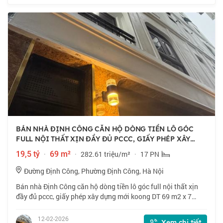
BÁN NHÀ ĐỊNH CÔNG CĂN HỘ DÒNG TIỀN LÔ GÓC
FULL NỘI THẤT XỊN ĐẦY ĐỦ PCCC, GIẤY PHÉP XÂY
DỰN
19,5 tỷ
·
69 m²
·
282.61 triệu/m²
·
17 PN
Đường Định Công, Phường Định Công, Hà Nội
Bán nhà Định Công căn hộ dòng tiền lô góc full nội thất xịn
đầy đủ pccc, giấy phép xây dựng mới koong DT 69 m2 x 7
tầng, MT 12 m, giá 19.5 tỷ - Toà căn hộ dịch vụ cao cấp ngõ
Phố Định Công Vị trí đắc
12-02-2026
Xem chi tiết