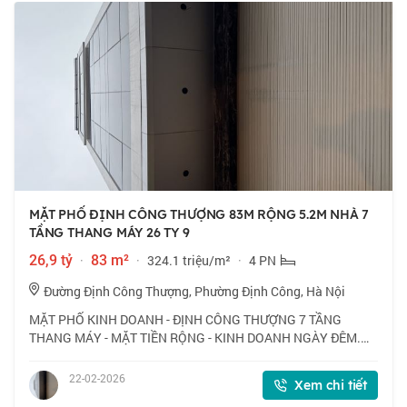
MẶT PHỐ ĐỊNH CÔNG THƯỢNG 83M RỘNG 5.2M NHÀ 7
TẦNG THANG MÁY 26 TY 9
26,9 tỷ
·
83 m²
·
324.1 triệu/m²
·
4 PN
Đường Định Công Thượng, Phường Định Công, Hà Nội
MẶT PHỐ KINH DOANH - ĐỊNH CÔNG THƯỢNG 7 TẦNG
THANG MÁY - MẶT TIỀN RỘNG - KINH DOANH NGÀY ĐÊM.
83m RỘNG 5.2m - Vị trí cực đẹp, mặt phố, kinh doanh ngày
đêm, mở cửa là có tiền. - Nhà xây 7 tầng thang má
22-02-2026
Xem chi tiết