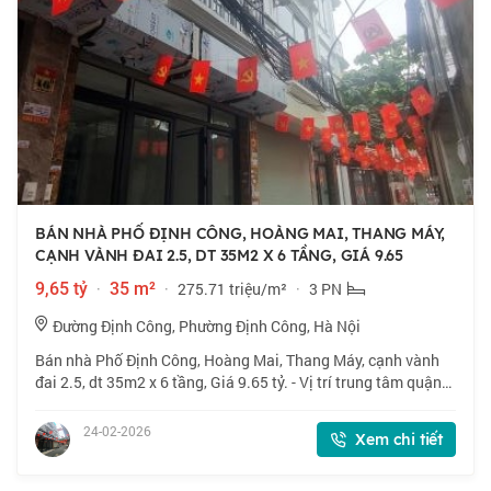
BÁN NHÀ PHỐ ĐỊNH CÔNG, HOÀNG MAI, THANG MÁY,
CẠNH VÀNH ĐAI 2.5, DT 35M2 X 6 TẦNG, GIÁ 9.65
9,65 tỷ
·
35 m²
·
275.71 triệu/m²
·
3 PN
Đường Định Công, Phường Định Công, Hà Nội
Bán nhà Phố Định Công, Hoàng Mai, Thang Máy, cạnh vành
đai 2.5, dt 35m2 x 6 tầng, Giá 9.65 tỷ. - Vị trí trung tâm quận
Hoàng Mai, ô tô vào nhà, ngõ nông, thuận tiện đi lại.Nhà mới
khách về ở luôn. - D
24-02-2026
Xem chi tiết