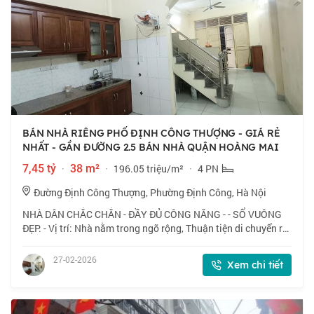
BÁN NHÀ RIÊNG PHỐ ĐỊNH CÔNG THƯỢNG - GIÁ RẺ
NHẤT - GẦN ĐƯỜNG 2.5 BÁN NHÀ QUẬN HOÀNG MAI
7,45 tỷ
·
38 m²
·
196.05 triệu/m²
·
4 PN
Đường Định Công Thượng, Phường Định Công, Hà Nội
NHÀ DÂN CHẮC CHẮN - ĐẦY ĐỦ CÔNG NĂNG - - SỔ VUÔNG
ĐẸP. - Vị trí: Nhà nằm trong ngõ rộng, Thuận tiện di chuyển ra
khu đô thị, tuyến phố lớn: Định Công Thượng, Vũ Tông Phan,
Kim Giang. - Dịch vụ tiện íc
27-02-2026
Xem chi tiết