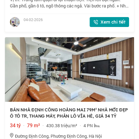
Gần phố, gần ô tô, ngõ thông các ngả. Vài bước ra phố. + Nhà
mới 2 thoáng, full nội thất, khách mua về ở luôn + Thiết kế -
Tầng 1: phòng kh
04-02-2026
Xem chi tiết
BÁN NHÀ ĐỊNH CÔNG HOÀNG MAI 79M² NHÀ MỚI ĐẸP
Ô TÔ TR, THANG MÁY, PHÂN LÔ VĨA HÈ, GIÁ 34 TỶ
34 tỷ
·
79 m²
·
430.38 triệu/m²
·
4 PN
Đường Định Công, Phường Định Công, Hà Nội