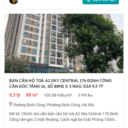
BÁN CĂN HỘ TOÀ A2 SKY CENTRAL 176 ĐỊNH CÔNG
CĂN GÓC TẦNG 16, SỔ 88M2 X 3 NGỦ. GIÁ 9.3 TỶ
9,3 tỷ
·
88 m²
·
105.68 triệu/m²
·
3 PN
Đường Định Công, Phường Định Công, Hà Nội
Mô tả: Chính chủ cần bán căn hộ toà A2 Sky Central 176 Định
Công căn góc 2 mặt thoáng. Cách ngã ba Giải Phóng 100m
nằm sát vành đai 2.5 đang dần định hình 2-3 làn xe. Tiện ích