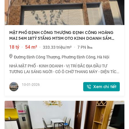
MẶT PHỐ ĐỊNH CÔNG THƯỢNG ĐỊNH CÔNG HOÀNG
MAI 54M 18TỶ 5TẦNG MT5M OTO KINH DOANH SẦM
UẤT
18 tỷ
·
54 m²
·
333.33 triệu/m²
·
7 PN
Đường Định Công Thượng, Phường Định Công, Hà Nội
NHÀ MẶT PHỐ - KINH DOANH - VỊ TRÍ ĐẮC ĐỊA ĐẦU TƯ
TƯƠNG LAI SÁNG NGỜI - CÓ Ô CHỜ THANG MÁY - DIỆN TÍCH
THỰC TẾ SỬ DỤNG LÀ 54M2. - Vị trí: Gần bệnh viện U Bướu
Quân Đội. Gần trường Tiểu học Và THCS Định
10-01-2026
Xem chi tiết