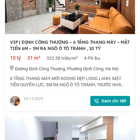
VIP | ĐỊNH CÔNG THƯỢNG – 6 TẦNG THANG MÁY – MẶT
TIỀN 6M – 5M RA NGÕ Ô TÔ TRÁNH , 10 TỶ
10 tỷ
·
31 m²
·
322.58 triệu/m²
·
4 PN
Đường Định Công Thượng, Phường Định Công, Hà Nội
6 TẦNG THANG MÁY MỚI KOONG ĐẸP LONG LANH, MẶT
TIỀN QUYỀN LỰC, 5M RA NGÕ Ô TÔ TRÁNH, TRƯỚC NHÀ
CỰC THOÁNG - 4 NGỦ KHÉP KÍN FULL ĐỒ XỊN SÒ -TẦM TIỀN
TRONG KHU VỰC K CÓ CĂN THỨ 2 - Vị trí cực đẹp, vài bư
24-12-2025
Xem chi tiết