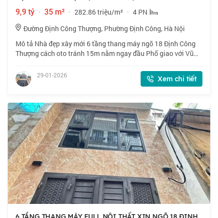
9,9 tỷ
·
35 m²
·
282.86 triệu/m²
·
4 PN
Đường Định Công Thượng, Phường Định Công, Hà Nội
Mô tả Nhà đẹp xây mới 6 tầng thang máy ngõ 18 Định Công
Thượng cách oto tránh 15m nằm ngay đầu Phố giao với Vũ
Tông Phan. Giao thông cực kỳ thuận lợi tuyến vành đai 2.5
Định Công và dự án cảnh quan Ve
29-01-2026
Xem chi tiết
6 TẦNG THANG MÁY FULL NỘI THẤT XỊN NGÕ 18 ĐỊNH