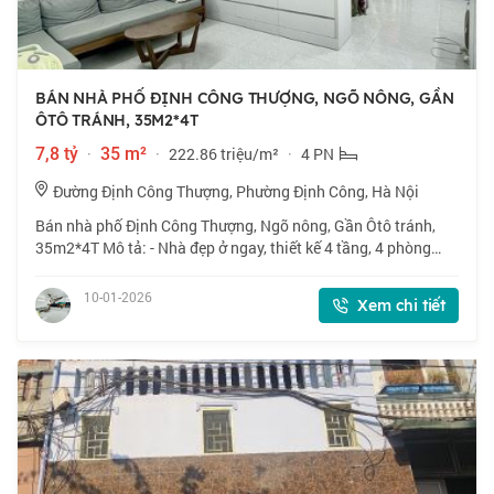
BÁN NHÀ PHỐ ĐỊNH CÔNG THƯỢNG, NGÕ NÔNG, GẦN
ÔTÔ TRÁNH, 35M2*4T
7,8 tỷ
·
35 m²
·
222.86 triệu/m²
·
4 PN
Đường Định Công Thượng, Phường Định Công, Hà Nội
Bán nhà phố Định Công Thượng, Ngõ nông, Gần Ôtô tránh,
35m2*4T Mô tả: - Nhà đẹp ở ngay, thiết kế 4 tầng, 4 phòng
ngủ - Khu vực trung tâm phố Định Công Thượng, gần ngay
Ngã Tư Sở, Kim Giang, Vũ Tông Ph
10-01-2026
Xem chi tiết