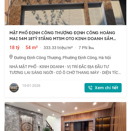
MẶT PHỐ ĐỊNH CÔNG THƯỢNG ĐỊNH CÔNG HOÀNG
MAI 54M 18TỶ 5TẦNG MT5M OTO KINH DOANH SẦM
UẤT
18 tỷ
·
54 m²
·
333.33 triệu/m²
·
7 PN
Đường Định Công Thượng, Phường Định Công, Hà Nội
NHÀ MẶT PHỐ - KINH DOANH - VỊ TRÍ ĐẮC ĐỊA ĐẦU TƯ
TƯƠNG LAI SÁNG NGỜI - CÓ Ô CHỜ THANG MÁY - DIỆN TÍCH
THỰC TẾ SỬ DỤNG LÀ 54M2. - Vị trí: Gần bệnh viện U Bướu
Quân Đội. Gần trường Tiểu học Và THCS Định
10-01-2026
Xem chi tiết