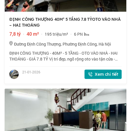
ĐỊNH CÔNG THƯỢNG 40M² 5 TẦNG 7.8 TỶOTO VÀO NHÀ
– HAI THOÁNG
7,8 tỷ
·
40 m²
·
195 triệu/m²
·
6 PN
Đường Định Công Thượng, Phường Định Công, Hà Nội
ĐỊNH CÔNG THƯỢNG - 40M² - 5 TẦNG - OTO VÀO NHÀ - HAI
THOÁNG - GIÁ 7.8 TỶ Vị trí đẹp, ngõ rộng oto vào tận cửa -
cách đường oto tránh chỉ 10m. Khu vực tiện ích đầy đủ trong
bán kính 500m. Nhà mới đẹp,
21-01-2026
Xem chi tiết