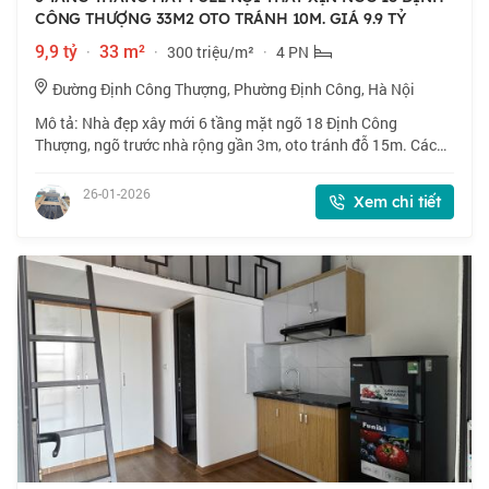
CÔNG THƯỢNG 33M2 OTO TRÁNH 10M. GIÁ 9.9 TỶ
9,9 tỷ
·
33 m²
·
300 triệu/m²
·
4 PN
Đường Định Công Thượng, Phường Định Công, Hà Nội
Mô tả: Nhà đẹp xây mới 6 tầng mặt ngõ 18 Định Công
Thượng, ngõ trước nhà rộng gần 3m, oto tránh đỗ 15m. Cách
Phố 50m, gần Vũ Tông Phan, Định Công tiện ích bạt ngàn chợ,
trường, Bãi gửi oto..giao thông
26-01-2026
Xem chi tiết