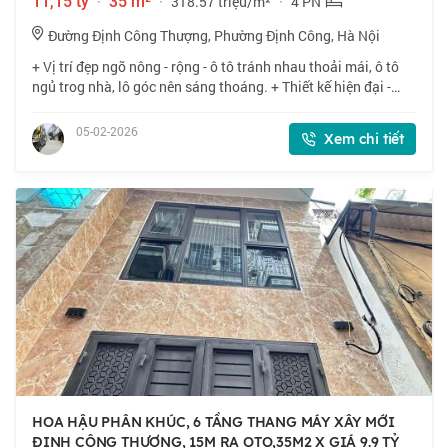
11,15 tỷ
·
35 m²
·
318.57 triệu/m²
·
4 PN
Đường Định Công Thượng, Phường Định Công, Hà Nội
+ Vị trí đẹp ngõ nông - rộng - ô tô tránh nhau thoải mái, ô tô
ngủ trog nhà, lô góc nên sáng thoáng. + Thiết kế hiện đại -
Công năng tối ưu: -Tầng 1: Ga ra ô tô + bếp ăn -Tầng lửng:
Phòng khách rộng,
05-02-2026
Xem chi tiết
HOA HẬU PHÂN KHÚC, 6 TẦNG THANG MÁY XÂY MỚI
ĐỊNH CÔNG THƯỢNG, 15M RA OTO,35M2 X GIÁ 9.9 TỶ