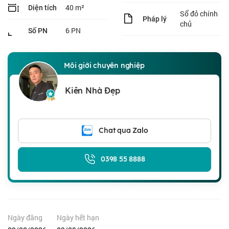
40 m²
Diện tích
Sổ đỏ chính
Pháp lý
chủ
6 PN
Số PN
Môi giới chuyên nghiệp
Kiên Nhà Đẹp
Chat qua Zalo
0398 55 8888
Ngày đăng
Ngày hết hạn