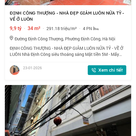
ĐỊNH CÔNG THƯỢNG - NHÀ ĐẸP GIẢM LUÔN NỬA TỶ -
VỀ Ở LUÔN
9,9 tỷ
·
34 m²
·
291.18 triệu/m²
·
4 PN
Đường Định Công Thượng, Phường Định Công, Hà Nội
ĐỊNH CÔNG THƯỢNG - NHÀ ĐẸP GIẢM LUÔN NỬA TỶ - VỀ Ở
LUÔN Nhà Định Công siêu thoáng sáng Mặt tiền 5M - Mấy
bước ra đường ô tô 6 tầng 4 ngủ,thang máy mới kính koong
Chủ nhà mới nghiến răng cắt máu - Tài
23-01-2026
Xem chi tiết