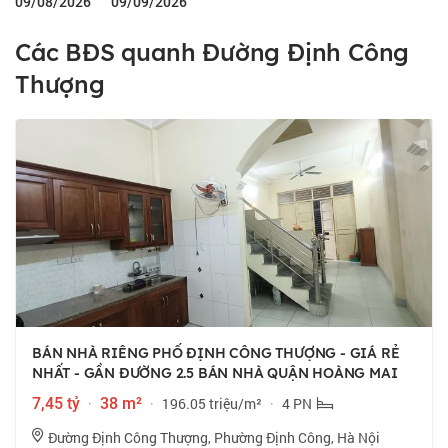
09/08/2026
09/09/2026
Các BĐS quanh Đường Định Công
Thượng
BÁN NHÀ RIÊNG PHỐ ĐỊNH CÔNG THƯỢNG - GIÁ RẺ
NHẤT - GẦN ĐƯỜNG 2.5 BÁN NHÀ QUẬN HOÀNG MAI
7,45 tỷ
·
38 m²
·
196.05 triệu/m²
·
4 PN
Đường Định Công Thượng, Phường Định Công, Hà Nội