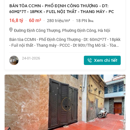
BÁN TÒA CCMN - PHỐ ĐỊNH CÔNG THƯỢNG - DT:
60M2*7T - 18PKK - FUIL NỘI THẤT - THANG MÁY - PC
16,8 tỷ
·
60 m²
·
280 triệu/m²
·
18 PN
Đường Định Công Thượng, Phường Định Công, Hà Nội
Bán tòa CCMN - Phố Định Công Thượng - Dt: 60m2*7T - 18pkk
- Fuil nội thất - Thang máy - PCCC - Dt 90tr/Thg Mô tả: - Tòa
CCMN ở tại trung tâm phố Định Công Thượng, gần Kim Giang,
Vũ Tông Phan, Nguyễn X
24-01-2026
Xem chi tiết