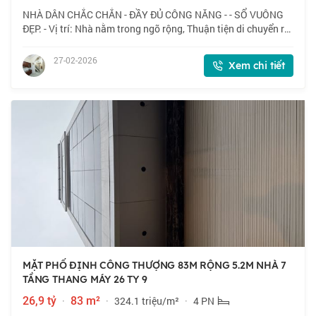
NHÀ DÂN CHẮC CHẮN - ĐẦY ĐỦ CÔNG NĂNG - - SỔ VUÔNG
ĐẸP. - Vị trí: Nhà nằm trong ngõ rộng, Thuận tiện di chuyển ra
khu đô thị, tuyến phố lớn: Định Công Thượng, Vũ Tông Phan,
Kim Giang. - Dịch vụ tiện íc
27-02-2026
Xem chi tiết
MẶT PHỐ ĐỊNH CÔNG THƯỢNG 83M RỘNG 5.2M NHÀ 7
TẦNG THANG MÁY 26 TY 9
26,9 tỷ
·
83 m²
·
324.1 triệu/m²
·
4 PN