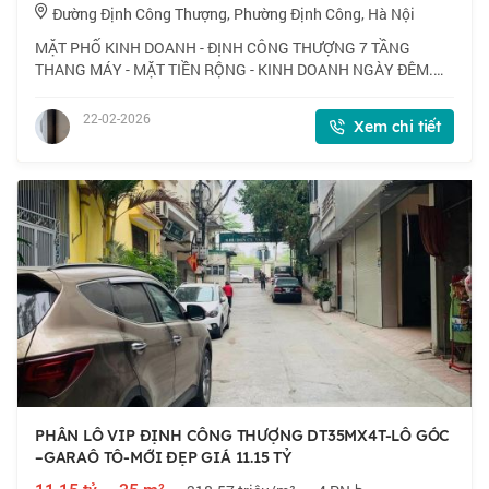
Đường Định Công Thượng, Phường Định Công, Hà Nội
MẶT PHỐ KINH DOANH - ĐỊNH CÔNG THƯỢNG 7 TẦNG
THANG MÁY - MẶT TIỀN RỘNG - KINH DOANH NGÀY ĐÊM.
83m RỘNG 5.2m - Vị trí cực đẹp, mặt phố, kinh doanh ngày
đêm, mở cửa là có tiền. - Nhà xây 7 tầng thang má
22-02-2026
Xem chi tiết
PHÂN LÔ VIP ĐỊNH CÔNG THƯỢNG DT35MX4T-LÔ GÓC
–GARAÔ TÔ-MỚI ĐẸP GIÁ 11.15 TỶ