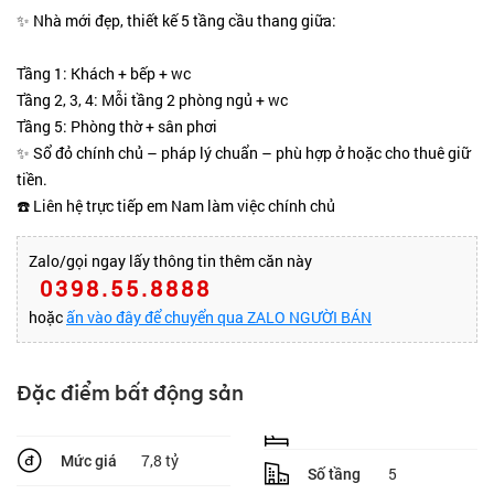
✨ Nhà mới đẹp, thiết kế 5 tầng cầu thang giữa:
Tầng 1: Khách + bếp + wc
Tầng 2, 3, 4: Mỗi tầng 2 phòng ngủ + wc
Tầng 5: Phòng thờ + sân phơi
✨ Sổ đỏ chính chủ – pháp lý chuẩn – phù hợp ở hoặc cho thuê giữ
tiền.
☎️ Liên hệ trực tiếp em Nam làm việc chính chủ
Zalo/gọi ngay lấy thông tin thêm căn này
0398.55.8888
hoặc
ấn vào đây để chuyển qua ZALO NGƯỜI BÁN
Đặc điểm bất động sản
7,8 tỷ
Mức giá
5
Số tầng