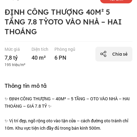
ĐỊNH CÔNG THƯỢNG 40M² 5
TẦNG 7.8 TỶOTO VÀO NHÀ – HAI
THOÁNG
Mức giá
Diện tích
Phòng ngủ
Chia sẻ
7,8 tỷ
40 m²
6 PN
195 triệu/m²
Thông tin mô tả
✨ ĐỊNH CÔNG THƯỢNG – 40M² – 5 TẦNG – OTO VÀO NHÀ – HAI
THOÁNG – GIÁ 7.8 TỶ ✨
✨ Vị trí đẹp, ngõ rộng oto vào tận cửa – cách đường oto tránh chỉ
10m. Khu vực tiện ích đầy đủ trong bán kính 500m.