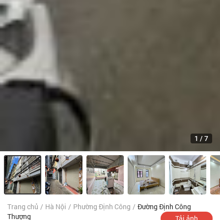
1
/
7
Trang chủ
/
Hà Nội
/
Phường Định Công
/
Đường Định Công
Thượng
Tải ảnh