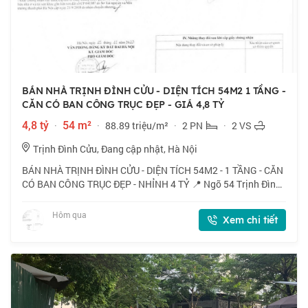
BÁN NHÀ TRỊNH ĐÌNH CỬU - DIỆN TÍCH 54M2 1 TẦNG -
CĂN CÓ BAN CÔNG TRỤC ĐẸP - GIÁ 4,8 TỶ
4,8 tỷ
·
54 m²
·
88.89 triệu/m²
·
2 PN
·
2 VS
Trịnh Đình Cửu, Đang cập nhật, Hà Nội
BÁN NHÀ TRỊNH ĐÌNH CỬU - DIỆN TÍCH 54M2 - 1 TẦNG - CĂN
CÓ BAN CÔNG TRỤC ĐẸP - NHỈNH 4 TỶ 📍 Ngõ 54 Trịnh Đình
Cửu, căn có ban công thoáng mát, gần chợ, vinmart, thuận
tiện cho việc mua sắm. 🏠 54m2 x 1
Hôm qua
Xem chi tiết