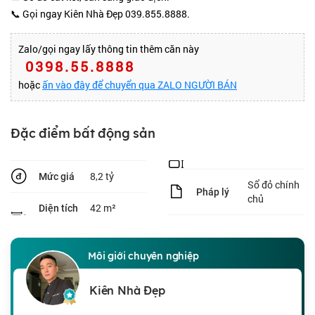
📞 Gọi ngay Kiên Nhà Đẹp 039.855.8888.
Zalo/gọi ngay lấy thông tin thêm căn này
0398.55.8888
hoặc
ấn vào đây để chuyển qua ZALO NGƯỜI BÁN
Đặc điểm bất động sản
8,2 tỷ
Mức giá
Sổ đỏ chính
Pháp lý
chủ
42 m²
Diện tích
Môi giới chuyên nghiệp
Kiên Nhà Đẹp