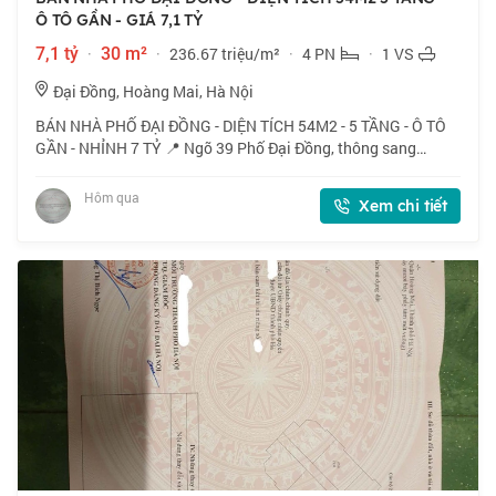
Ô TÔ GẦN - GIÁ 7,1 TỶ
7,1 tỷ
·
30 m²
·
236.67 triệu/m²
·
4 PN
·
1 VS
Đại Đồng, Hoàng Mai, Hà Nội
BÁN NHÀ PHỐ ĐẠI ĐỒNG - DIỆN TÍCH 54M2 - 5 TẦNG - Ô TÔ
GẦN - NHỈNH 7 TỶ 📍 Ngõ 39 Phố Đại Đồng, thông sang
Nguyễn Khoái, Vĩnh Hưng. Ngõ thoáng, vị trí đẹp. 🏠 54m2 x 5
tầng, mặt tiền 5.2m. 💰 Nhỉnh 7 tỷ.
Hôm qua
Xem chi tiết