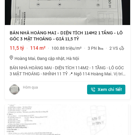
BÁN NHÀ HOÀNG MAI - DIỆN TÍCH 114M2 1 TẦNG - LÔ
GÓC 3 MẶT THOÁNG - GIÁ 11,5 TỶ
11,5 tỷ
·
114 m²
·
100.88 triệu/m²
·
3 PN
·
2 VS
Hoàng Mai, Đang cập nhật, Hà Nội
BÁN NHÀ HOÀNG MAI - DIỆN TÍCH 114M2 - 1 TẦNG - LÔ GÓC
3 MẶT THOÁNG - NHỈNH 11 TỶ 📍 Ngõ 114 Hoàng Mai. Vị trí
thuận tiện, kết nối nhanh các tuyến Tam Trinh, Đền Lừ, gần
chợ đầu mối phía Nam, chợ Tân Ma
Hôm qua
Xem chi tiết