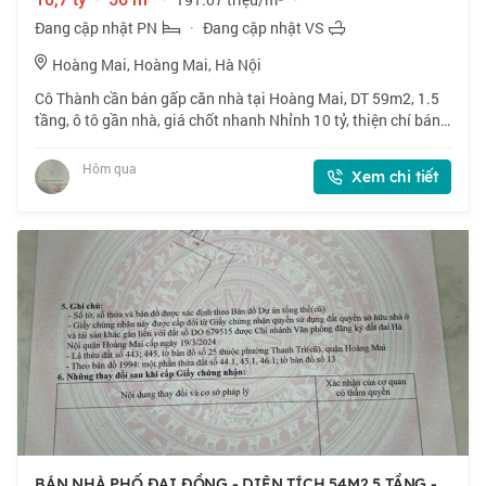
Đang cập nhật PN
·
Đang cập nhật VS
Hoàng Mai, Hoàng Mai, Hà Nội
Cô Thành cần bán gấp căn nhà tại Hoàng Mai, DT 59m2, 1.5
tầng, ô tô gần nhà, giá chốt nhanh Nhỉnh 10 tỷ, thiện chí bán.
📍 Ngõ 160 phố Hoàng Mai. Lô góc, ngõ thông, gần phố. 🏠
59m2 x 1.5 tầng, mặt tiền
Hôm qua
Xem chi tiết
BÁN NHÀ PHỐ ĐẠI ĐỒNG - DIỆN TÍCH 54M2 5 TẦNG -