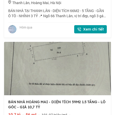
Thanh Lân, Hoàng Mai, Hà Nội
BÁN NHÀ TẠI THANH LÂN - DIỆN TÍCH 66M2 - 5 TẦNG - GẦN
Ô TÔ - NHỈNH 3 TỶ 📍 Ngõ 66 Thanh Lân, vị trí đẹp, ngõ 3 gác
tránh xe máy, 40m ra ô tô. 🏠 66m2 x 5 tầng, mặt tiền 3m. 💰
Nhỉnh 3 tỷ. 📜 Sổ đỏ cất két
Hôm qua
Xem chi tiết
BÁN NHÀ HOÀNG MAI - DIỆN TÍCH 59M2 1.5 TẦNG - LÔ
GÓC - GIÁ 10,7 TỶ
10,7 tỷ
·
56 m²
·
191.07 triệu/m²
·