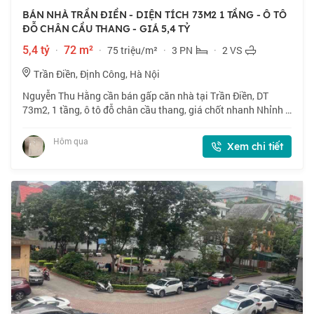
BÁN NHÀ TRẦN ĐIỀN - DIỆN TÍCH 73M2 1 TẦNG - Ô TÔ
ĐỖ CHÂN CẦU THANG - GIÁ 5,4 TỶ
5,4 tỷ
·
72 m²
·
75 triệu/m²
·
3 PN
·
2 VS
Trần Điền, Định Công, Hà Nội
Nguyễn Thu Hằng cần bán gấp căn nhà tại Trần Điền, DT
73m2, 1 tầng, ô tô đỗ chân cầu thang, giá chốt nhanh Nhỉnh 5
tỷ, thiện chí bán. 📍 Căn hộ chung cư CT5 ĐN2 định công vị trí
siêu đẹp, ngay vành đai
Hôm qua
Xem chi tiết