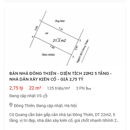
BÁN NHÀ ĐÔNG THIÊN - DIỆN TÍCH 22M2 5 TẦNG -
NHÀ DÂN XÂY KIÊN CỐ - GIÁ 2,75 TỶ
2,75 tỷ
·
22 m²
·
125 triệu/m²
·
3 PN
·
Đang cập nhật VS
Đông Thiên, Đang cập nhật, Hà Nội
Cô Quang cần bán gấp căn nhà tại Đông Thiên, DT 22m2, 5
tầng, vị trí đẹp, nhà dân xây kiên cố, giá chốt nhanh Nhỉnh 2
tỷ, thiện chí bán. 📍 Đông Thiên, vị trí đẹp, nhà dân xây kiên