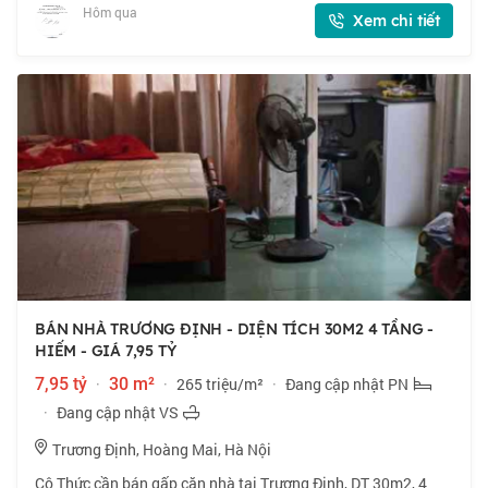
cố. 🏠 22m2 x 5 tầng,
Hôm qua
Xem chi tiết
BÁN NHÀ TRƯƠNG ĐỊNH - DIỆN TÍCH 30M2 4 TẦNG -
HIẾM - GIÁ 7,95 TỶ
7,95 tỷ
·
30 m²
·
265 triệu/m²
·
Đang cập nhật PN
·
Đang cập nhật VS
Trương Định, Hoàng Mai, Hà Nội
Cô Thức cần bán gấp căn nhà tại Trương Định, DT 30m2, 4