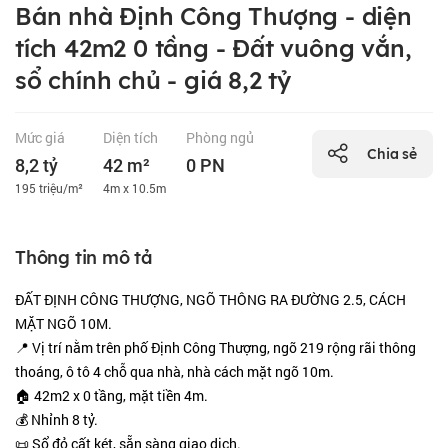
Bán nhà Định Công Thượng - diện
tích 42m2 0 tầng - Đất vuông vắn,
sổ chính chủ - giá 8,2 tỷ
Mức giá
Diện tích
Phòng ngủ
Chia sẻ
8,2 tỷ
42 m²
0 PN
195 triệu/m²
4m x 10.5m
Thông tin mô tả
ĐẤT ĐỊNH CÔNG THƯỢNG, NGÕ THÔNG RA ĐƯỜNG 2.5, CÁCH
MẶT NGÕ 10M.
📍 Vị trí nằm trên phố Định Công Thượng, ngõ 219 rộng rãi thông
thoáng, ô tô 4 chỗ qua nhà, nhà cách mặt ngõ 10m.
🏠 42m2 x 0 tầng, mặt tiền 4m.
💰 Nhỉnh 8 tỷ.
📜 Sổ đỏ cất két, sẵn sàng giao dịch.