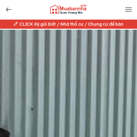
CLICK Ký gửi Đất / Nhà thổ cư / Chung cư để bán