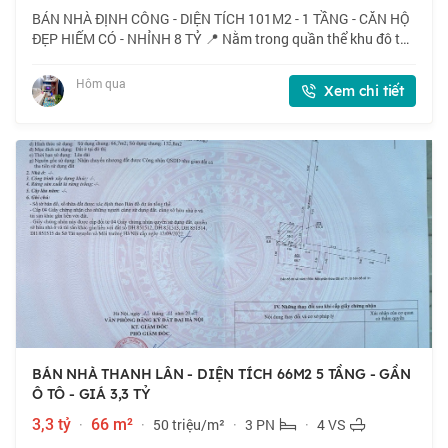
BÁN NHÀ ĐỊNH CÔNG - DIỆN TÍCH 101M2 - 1 TẦNG - CĂN HỘ
ĐẸP HIẾM CÓ - NHỈNH 8 TỶ 📍 Nằm trong quần thể khu đô thị
Định Công, mặt đường Vành đai 2,5 cách Bệnh viện Bưu Điện
chỉ vài trăm mét, nhà do HUD xâ
Hôm qua
Xem chi tiết
BÁN NHÀ THANH LÂN - DIỆN TÍCH 66M2 5 TẦNG - GẦN
Ô TÔ - GIÁ 3,3 TỶ
3,3 tỷ
·
66 m²
·
50 triệu/m²
·
3 PN
·
4 VS