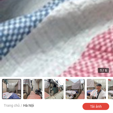
1
/
6
Trang chủ
/
Hà Nội
Tải ảnh