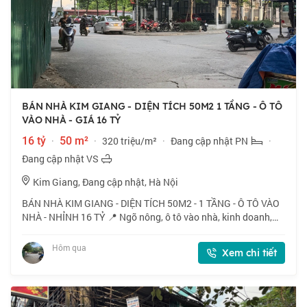
BÁN NHÀ KIM GIANG - DIỆN TÍCH 50M2 1 TẦNG - Ô TÔ
VÀO NHÀ - GIÁ 16 TỶ
16 tỷ
·
50 m²
·
320 triệu/m²
·
Đang cập nhật PN
·
Đang cập nhật VS
Kim Giang, Đang cập nhật, Hà Nội
BÁN NHÀ KIM GIANG - DIỆN TÍCH 50M2 - 1 TẦNG - Ô TÔ VÀO
NHÀ - NHỈNH 16 TỶ 📍 Ngõ nông, ô tô vào nhà, kinh doanh,
xây cho thuê, mặt tiền rộng, sát vách ĐTM Đại Kim. 🏠 50m2 x
1 tầng, mặt tiền 5.6m. 💰 Nhỉn
Hôm qua
Xem chi tiết