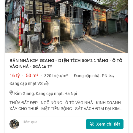
BÁN NHÀ KIM GIANG - DIỆN TÍCH 50M2 1 TẦNG - Ô TÔ
VÀO NHÀ - GIÁ 16 TỶ
16 tỷ
·
50 m²
·
320 triệu/m²
·
Đang cập nhật PN
·
Đang cập nhật VS
Kim Giang, Đang cập nhật, Hà Nội
THỬA ĐẤT ĐẸP - NGÕ NÔNG - Ô TÔ VÀO NHÀ - KINH DOANH -
XÂY CHO THUÊ - MẶT TIỀN RỘNG - SÁT VÁCH ĐTM ĐẠI KIM
📍 Ngõ 168 Kim Giang, vị trí thuận lợi cho kinh doanh, ô tô
vào nhà. 🏠 50m2 x 1 tầng, mặt tiền
Hôm qua
Xem chi tiết