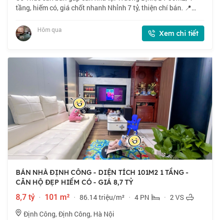
tầng, hiếm có, giá chốt nhanh Nhỉnh 7 tỷ, thiện chí bán. 📍
Ngõ 521 phố Trương Định, vị trí đẹp, gần phố. 🏠 30m2 x 4
tầng, mặt tiền 4m. 💰 Nhỉnh 7
Hôm qua
Xem chi tiết
BÁN NHÀ ĐỊNH CÔNG - DIỆN TÍCH 101M2 1 TẦNG -
CĂN HỘ ĐẸP HIẾM CÓ - GIÁ 8,7 TỶ
8,7 tỷ
·
101 m²
·
86.14 triệu/m²
·
4 PN
·
2 VS
Định Công, Định Công, Hà Nội