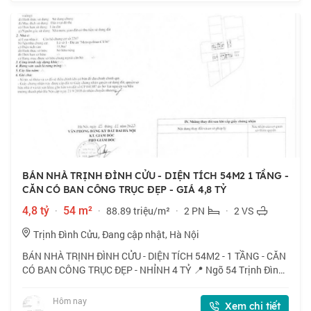
BÁN NHÀ TRỊNH ĐÌNH CỬU - DIỆN TÍCH 54M2 1 TẦNG -
CĂN CÓ BAN CÔNG TRỤC ĐẸP - GIÁ 4,8 TỶ
4,8 tỷ
·
54 m²
·
88.89 triệu/m²
·
2 PN
·
2 VS
Trịnh Đình Cửu, Đang cập nhật, Hà Nội
BÁN NHÀ TRỊNH ĐÌNH CỬU - DIỆN TÍCH 54M2 - 1 TẦNG - CĂN
CÓ BAN CÔNG TRỤC ĐẸP - NHỈNH 4 TỶ 📍 Ngõ 54 Trịnh Đình
Cửu, căn có ban công thoáng mát, gần chợ, vinmart, thuận
tiện cho việc mua sắm. 🏠 54m2 x 1
Hôm nay
Xem chi tiết