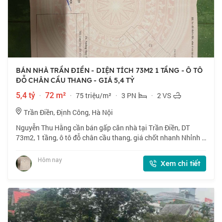
BÁN NHÀ TRẦN ĐIỀN - DIỆN TÍCH 73M2 1 TẦNG - Ô TÔ
ĐỖ CHÂN CẦU THANG - GIÁ 5,4 TỶ
5,4 tỷ
·
72 m²
·
75 triệu/m²
·
3 PN
·
2 VS
Trần Điền, Định Công, Hà Nội
Nguyễn Thu Hằng cần bán gấp căn nhà tại Trần Điền, DT
73m2, 1 tầng, ô tô đỗ chân cầu thang, giá chốt nhanh Nhỉnh 5
tỷ, thiện chí bán. 📍 Căn hộ chung cư CT5 ĐN2 định công vị trí
siêu đẹp, ngay vành đai
Hôm nay
Xem chi tiết