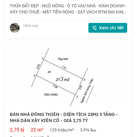
THỬA ĐẤT ĐẸP - NGÕ NÔNG - Ô TÔ VÀO NHÀ - KINH DOANH -
XÂY CHO THUÊ - MẶT TIỀN RỘNG - SÁT VÁCH ĐTM ĐẠI KIM
📍 Ngõ 168 Kim Giang, vị trí thuận lợi cho kinh doanh, ô tô
vào nhà. 🏠 50m2 x 1 tầng, mặt tiền
Hôm nay
Xem chi tiết
BÁN NHÀ ĐÔNG THIÊN - DIỆN TÍCH 22M2 5 TẦNG -
NHÀ DÂN XÂY KIÊN CỐ - GIÁ 2,75 TỶ
2,75 tỷ
·
22 m²
·
125 triệu/m²
·
3 PN
·