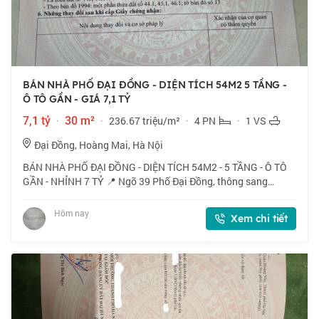
BÁN NHÀ PHỐ ĐẠI ĐỒNG - DIỆN TÍCH 54M2 5 TẦNG -
Ô TÔ GẦN - GIÁ 7,1 TỶ
7,1 tỷ
·
30 m²
·
236.67 triệu/m²
·
4 PN
·
1 VS
Đại Đồng, Hoàng Mai, Hà Nội
BÁN NHÀ PHỐ ĐẠI ĐỒNG - DIỆN TÍCH 54M2 - 5 TẦNG - Ô TÔ
GẦN - NHỈNH 7 TỶ 📍 Ngõ 39 Phố Đại Đồng, thông sang
Nguyễn Khoái, Vĩnh Hưng. Ngõ thoáng, vị trí đẹp. 🏠 54m2 x 5
tầng, mặt tiền 5.2m. 💰 Nhỉnh 7 tỷ.
Hôm nay
Xem chi tiết