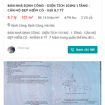
BÁN NHÀ ĐỊNH CÔNG - DIỆN TÍCH 101M2 1 TẦNG -
CĂN HỘ ĐẸP HIẾM CÓ - GIÁ 8,7 TỶ
8,7 tỷ
·
101 m²
·
86.14 triệu/m²
·
4 PN
·
2 VS
Định Công, Định Công, Hà Nội
BÁN NHÀ ĐỊNH CÔNG - DIỆN TÍCH 101M2 - 1 TẦNG - CĂN HỘ
ĐẸP HIẾM CÓ - NHỈNH 8 TỶ 📍 Nằm trong quần thể khu đô thị
Định Công, mặt đường Vành đai 2,5 cách Bệnh viện Bưu Điện
chỉ vài trăm mét, nhà do HUD xâ
Hôm nay
Xem chi tiết