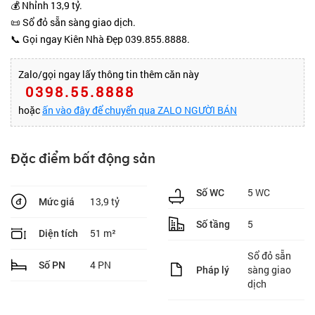
💰 Nhỉnh 13,9 tỷ.
📜 Sổ đỏ sẵn sàng giao dịch.
📞 Gọi ngay Kiên Nhà Đẹp 039.855.8888.
Zalo/gọi ngay lấy thông tin thêm căn này
0398.55.8888
hoặc
ấn vào đây để chuyển qua ZALO NGƯỜI BÁN
Đặc điểm bất động sản
5 WC
Số WC
13,9 tỷ
Mức giá
5
Số tầng
51 m²
Diện tích
Sổ đỏ sẵn
4 PN
Số PN
sàng giao
Pháp lý
dịch