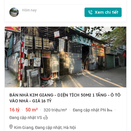
xây cho thuê, mặt tiền rộng, sát vách ĐTM Đại Kim. 🏠 50m2 x
1 tầng, mặt tiền 5.6m. 💰 Nhỉn
Hôm nay
Xem chi tiết
BÁN NHÀ KIM GIANG - DIỆN TÍCH 50M2 1 TẦNG - Ô TÔ
VÀO NHÀ - GIÁ 16 TỶ
16 tỷ
·
50 m²
·
320 triệu/m²
·
Đang cập nhật PN
·
Đang cập nhật VS
Kim Giang, Đang cập nhật, Hà Nội