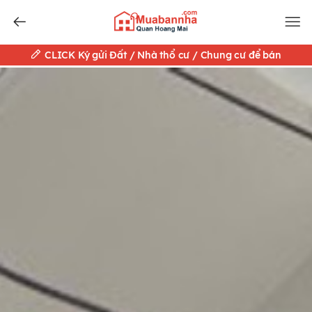
CLICK Ký gửi Đất / Nhà thổ cư / Chung cư để bán