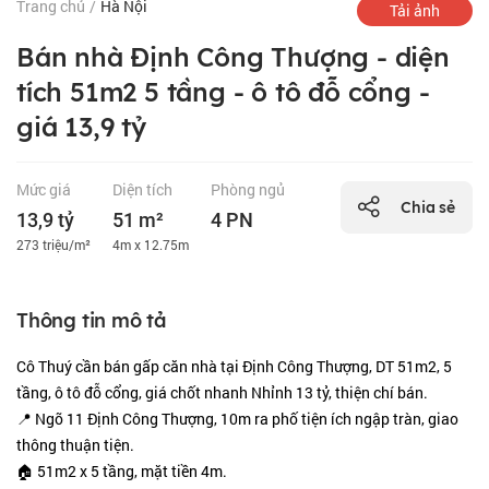
Trang chủ
/
Hà Nội
Tải ảnh
Bán nhà Định Công Thượng - diện
tích 51m2 5 tầng - ô tô đỗ cổng -
giá 13,9 tỷ
Mức giá
Diện tích
Phòng ngủ
Chia sẻ
13,9 tỷ
51 m²
4 PN
273 triệu/m²
4m x 12.75m
Thông tin mô tả
Cô Thuý cần bán gấp căn nhà tại Định Công Thượng, DT 51m2, 5
tầng, ô tô đỗ cổng, giá chốt nhanh Nhỉnh 13 tỷ, thiện chí bán.
📍 Ngõ 11 Định Công Thượng, 10m ra phố tiện ích ngập tràn, giao
thông thuận tiện.
🏠 51m2 x 5 tầng, mặt tiền 4m.