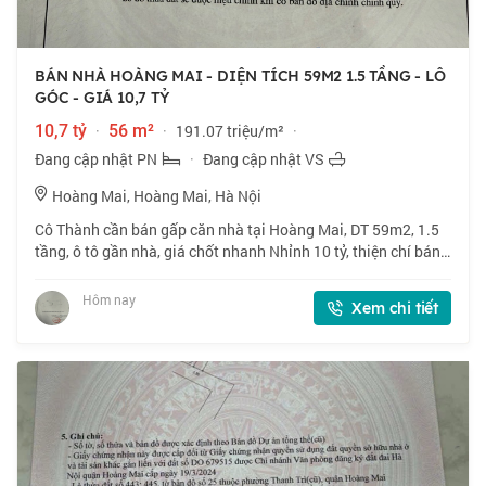
BÁN NHÀ HOÀNG MAI - DIỆN TÍCH 59M2 1.5 TẦNG - LÔ
GÓC - GIÁ 10,7 TỶ
10,7 tỷ
·
56 m²
·
191.07 triệu/m²
·
Đang cập nhật PN
·
Đang cập nhật VS
Hoàng Mai, Hoàng Mai, Hà Nội
Cô Thành cần bán gấp căn nhà tại Hoàng Mai, DT 59m2, 1.5
tầng, ô tô gần nhà, giá chốt nhanh Nhỉnh 10 tỷ, thiện chí bán.
📍 Ngõ 160 phố Hoàng Mai. Lô góc, ngõ thông, gần phố. 🏠
59m2 x 1.5 tầng, mặt tiền
Hôm nay
Xem chi tiết