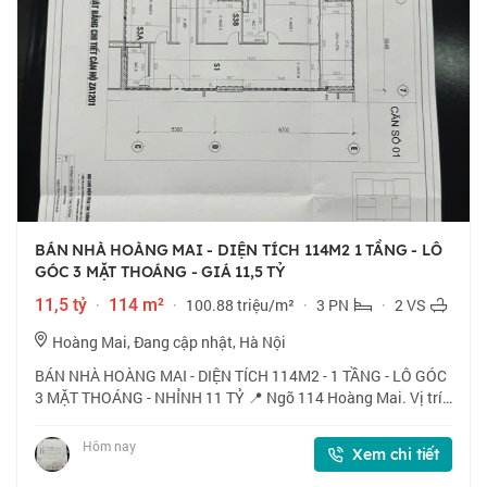
BÁN NHÀ HOÀNG MAI - DIỆN TÍCH 114M2 1 TẦNG - LÔ
GÓC 3 MẶT THOÁNG - GIÁ 11,5 TỶ
11,5 tỷ
·
114 m²
·
100.88 triệu/m²
·
3 PN
·
2 VS
Hoàng Mai, Đang cập nhật, Hà Nội
BÁN NHÀ HOÀNG MAI - DIỆN TÍCH 114M2 - 1 TẦNG - LÔ GÓC
3 MẶT THOÁNG - NHỈNH 11 TỶ 📍 Ngõ 114 Hoàng Mai. Vị trí
thuận tiện, kết nối nhanh các tuyến Tam Trinh, Đền Lừ, gần
chợ đầu mối phía Nam, chợ Tân Ma
Hôm nay
Xem chi tiết