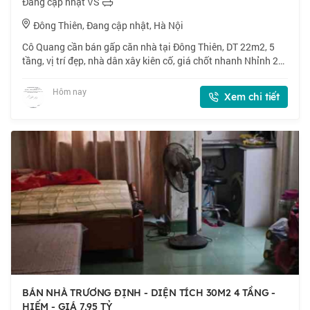
Đang cập nhật VS
Đông Thiên, Đang cập nhật, Hà Nội
Cô Quang cần bán gấp căn nhà tại Đông Thiên, DT 22m2, 5
tầng, vị trí đẹp, nhà dân xây kiên cố, giá chốt nhanh Nhỉnh 2
tỷ, thiện chí bán. 📍 Đông Thiên, vị trí đẹp, nhà dân xây kiên
cố. 🏠 22m2 x 5 tầng,
Hôm nay
Xem chi tiết
BÁN NHÀ TRƯƠNG ĐỊNH - DIỆN TÍCH 30M2 4 TẦNG -
HIẾM - GIÁ 7,95 TỶ