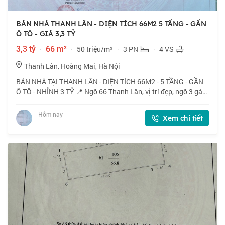
BÁN NHÀ THANH LÂN - DIỆN TÍCH 66M2 5 TẦNG - GẦN
Ô TÔ - GIÁ 3,3 TỶ
3,3 tỷ
·
66 m²
·
50 triệu/m²
·
3 PN
·
4 VS
Thanh Lân, Hoàng Mai, Hà Nội
BÁN NHÀ TẠI THANH LÂN - DIỆN TÍCH 66M2 - 5 TẦNG - GẦN
Ô TÔ - NHỈNH 3 TỶ 📍 Ngõ 66 Thanh Lân, vị trí đẹp, ngõ 3 gác
tránh xe máy, 40m ra ô tô. 🏠 66m2 x 5 tầng, mặt tiền 3m. 💰
Nhỉnh 3 tỷ. 📜 Sổ đỏ cất két
Hôm nay
Xem chi tiết