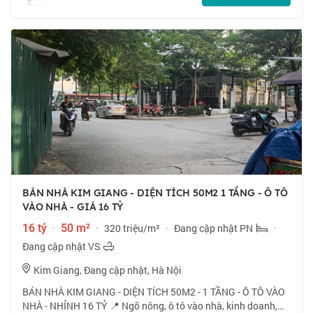
BÁN NHÀ KIM GIANG - DIỆN TÍCH 50M2 1 TẦNG - Ô TÔ
VÀO NHÀ - GIÁ 16 TỶ
16 tỷ
·
50 m²
·
320 triệu/m²
·
Đang cập nhật PN
·
Đang cập nhật VS
Kim Giang, Đang cập nhật, Hà Nội
BÁN NHÀ KIM GIANG - DIỆN TÍCH 50M2 - 1 TẦNG - Ô TÔ VÀO
NHÀ - NHỈNH 16 TỶ 📍 Ngõ nông, ô tô vào nhà, kinh doanh,