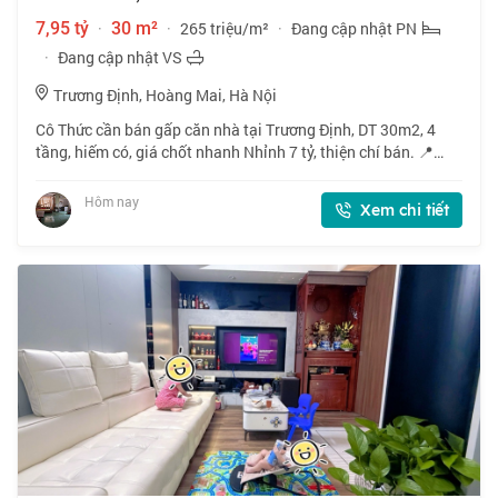
7,95 tỷ
·
30 m²
·
265 triệu/m²
·
Đang cập nhật PN
·
Đang cập nhật VS
Trương Định, Hoàng Mai, Hà Nội
Cô Thức cần bán gấp căn nhà tại Trương Định, DT 30m2, 4
tầng, hiếm có, giá chốt nhanh Nhỉnh 7 tỷ, thiện chí bán. 📍
Ngõ 521 phố Trương Định, vị trí đẹp, gần phố. 🏠 30m2 x 4
tầng, mặt tiền 4m. 💰 Nhỉnh 7
Hôm nay
Xem chi tiết