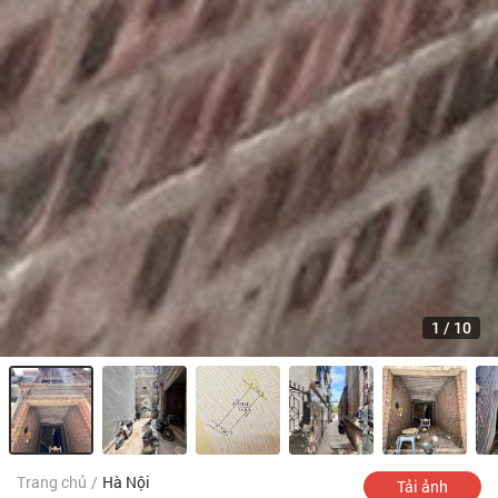
1
/
10
Trang chủ
/
Hà Nội
Tải ảnh