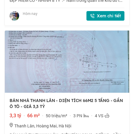
ĐẸP HIẾM CÓ - NHỈNH 8 TỶ 📍 Nằm trong quần thể khu đô thị
Định Công, mặt đường Vành đai 2,5 cách Bệnh viện Bưu Điện
chỉ vài trăm mét, nhà do HUD xâ
Hôm nay
Xem chi tiết
BÁN NHÀ THANH LÂN - DIỆN TÍCH 66M2 5 TẦNG - GẦN
Ô TÔ - GIÁ 3,3 TỶ
3,3 tỷ
·
66 m²
·
50 triệu/m²
·
3 PN
·
4 VS
Thanh Lân, Hoàng Mai, Hà Nội