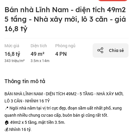
Bán nhà Lĩnh Nam - diện tích 49m2
5 tầng - Nhà xây mới, lô 3 căn - giá
16,8 tỷ
Mức giá
Diện tích
Phòng ngủ
Chia sẻ
16,8 tỷ
49 m²
4 PN
343 triệu/m²
3.5m x 14m
Thông tin mô tả
BÁN NHÀ LĨNH NAM - DIỆN TÍCH 49M2 - 5 TẦNG - NHÀ XÂY MỚI,
LÔ 3 CĂN - NHỈNH 16 TỶ
📍 Ngôi nhà nằm tại vị trí cực đẹp, đoạn sầm uất nhất phố, xung
quanh nhiều chung cư cao cấp, buôn bán gì cũng rất tốt.
🏠 49m2 x 5 tầng, mặt tiền 3.5m.
💰 Nhỉnh 16 tỷ.