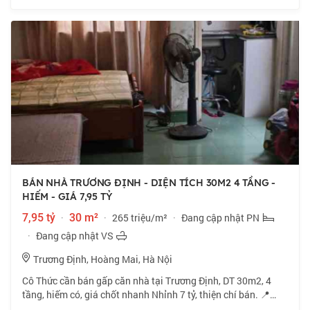
BÁN NHÀ TRƯƠNG ĐỊNH - DIỆN TÍCH 30M2 4 TẦNG -
HIẾM - GIÁ 7,95 TỶ
7,95 tỷ
·
30 m²
·
265 triệu/m²
·
Đang cập nhật PN
·
Đang cập nhật VS
Trương Định, Hoàng Mai, Hà Nội
Cô Thức cần bán gấp căn nhà tại Trương Định, DT 30m2, 4
tầng, hiếm có, giá chốt nhanh Nhỉnh 7 tỷ, thiện chí bán. 📍
Ngõ 521 phố Trương Định, vị trí đẹp, gần phố. 🏠 30m2 x 4