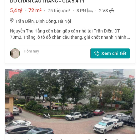
ĐỖ CHÂN CẦU THANG - GIÁ 5,4 TỶ
5,4 tỷ
·
72 m²
·
75 triệu/m²
·
3 PN
·
2 VS
Trần Điền, Định Công, Hà Nội
Nguyễn Thu Hằng cần bán gấp căn nhà tại Trần Điền, DT
73m2, 1 tầng, ô tô đỗ chân cầu thang, giá chốt nhanh Nhỉnh 5
tỷ, thiện chí bán. 📍 Căn hộ chung cư CT5 ĐN2 định công vị trí
siêu đẹp, ngay vành đai
Hôm nay
Xem chi tiết