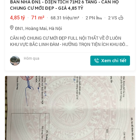
BÁN NHÀ ĐN1 - DIỆN TÍCH 71M2 6 TẦNG - CĂN HỘ
CHUNG CƯ MỚI ĐẸP - GIÁ 4,85 TỶ
4,85 tỷ
·
71 m²
·
68.31 triệu/m²
·
2 PN
·
2 VS
ĐN1, Hoàng Mai, Hà Nội
CĂN HỘ CHUNG CƯ MỚI ĐẸP FULL NỘI THẤT VỀ Ở LUÔN
KHU VỰC BẮC LINH ĐÀM - HƯỞNG TRỌN TIỆN ÍCH KHU ĐÔ
THỊ - GIAO THÔNG THUẬN TIỆN ĐI CÁC NGẢ - TƯƠI LAI PHÁT
TRIỂN GIA TĂNG! 📍 Ngõ ĐN1, Hoàng Mai. Căn hộ tầ
Hôm qua
Xem chi tiết