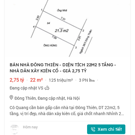
BÁN NHÀ ĐÔNG THIÊN - DIỆN TÍCH 22M2 5 TẦNG -
NHÀ DÂN XÂY KIÊN CỐ - GIÁ 2,75 TỶ
2,75 tỷ
·
22 m²
·
125 triệu/m²
·
3 PN
·
Đang cập nhật VS
Đông Thiên, Đang cập nhật, Hà Nội
Cô Quang cần bán gấp căn nhà tại Đông Thiên, DT 22m2, 5
tầng, vị trí đẹp, nhà dân xây kiên cố, giá chốt nhanh Nhỉnh 2
tỷ, thiện chí bán. 📍 Đông Thiên, vị trí đẹp, nhà dân xây kiên
cố. 🏠 22m2 x 5 tầng,
Hôm nay
Xem chi tiết