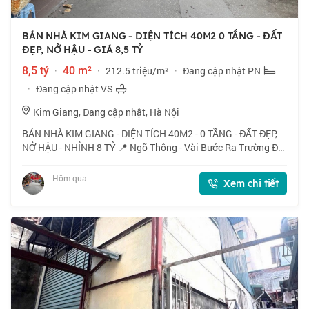
BÁN NHÀ KIM GIANG - DIỆN TÍCH 40M2 0 TẦNG - ĐẤT
ĐẸP, NỞ HẬU - GIÁ 8,5 TỶ
8,5 tỷ
·
40 m²
·
212.5 triệu/m²
·
Đang cập nhật PN
·
Đang cập nhật VS
Kim Giang, Đang cập nhật, Hà Nội
BÁN NHÀ KIM GIANG - DIỆN TÍCH 40M2 - 0 TẦNG - ĐẤT ĐẸP,
NỞ HẬU - NHỈNH 8 TỶ 📍 Ngõ Thông - Vài Bước Ra Trường ĐH
Thăng Long - Khu Đô Thị Kim Văn Kim Lũ - Uỷ Ban Phường -
Đường Nguyễn Xiển. 🏠 40m2 x 0 tầ
Hôm qua
Xem chi tiết