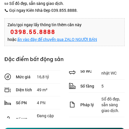
📜 Sổ đỏ đẹp, sẵn sàng giao dịch.
📞 Gọi ngay Kiên Nhà Đẹp 039.855.8888.
Zalo/gọi ngay lấy thông tin thêm căn này
0398.55.8888
hoặc
ấn vào đây để chuyển qua ZALO NGƯỜI BÁN
Đặc điểm bất động sản
Số WC
nhật WC
16,8 tỷ
Mức giá
5
Số tầng
49 m²
Diện tích
Sổ đỏ đẹp,
4 PN
Số PN
sẵn sàng
Pháp lý
giao dịch.
Đang cập