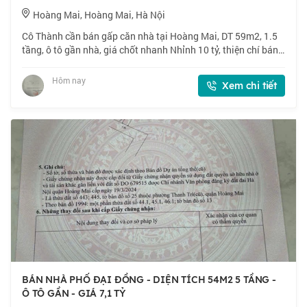
Hoàng Mai, Hoàng Mai, Hà Nội
Cô Thành cần bán gấp căn nhà tại Hoàng Mai, DT 59m2, 1.5
tầng, ô tô gần nhà, giá chốt nhanh Nhỉnh 10 tỷ, thiện chí bán.
📍 Ngõ 160 phố Hoàng Mai. Lô góc, ngõ thông, gần phố. 🏠
59m2 x 1.5 tầng, mặt tiền
Hôm nay
Xem chi tiết
BÁN NHÀ PHỐ ĐẠI ĐỒNG - DIỆN TÍCH 54M2 5 TẦNG -
Ô TÔ GẦN - GIÁ 7,1 TỶ