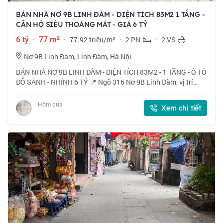
BÁN NHÀ NƠ 9B LINH ĐÀM - DIỆN TÍCH 83M2 1 TẦNG -
CĂN HỘ SIÊU THOÁNG MÁT - GIÁ 6 TỶ
6 tỷ
·
77 m²
·
77.92 triệu/m²
·
2 PN
·
2 VS
Nơ 9B Linh Đàm, Linh Đàm, Hà Nội
BÁN NHÀ NƠ 9B LINH ĐÀM - DIỆN TÍCH 83M2 - 1 TẦNG - Ô TÔ
ĐỖ SẢNH - NHỈNH 6 TỶ 📍 Ngõ 316 Nơ 9B Linh Đàm, vị trí
tuyệt vời, gần hồ điều hòa, công viên cây xanh, không khí
trong lành. 🏠 83m2 x 1 tầng, mặt
Hôm qua
Xem chi tiết