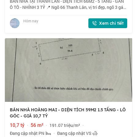
BÁN NHÀ TẠI THANH LÂN - DIỆN TÍCH 66M2 - 5 TẦNG - GẦN
Ô TÔ - NHỈNH 3 TỶ 📍 Ngõ 66 Thanh Lân, vị trí đẹp, ngõ 3 gác
tránh xe máy, 40m ra ô tô. 🏠 66m2 x 5 tầng, mặt tiền 3m. 💰
Nhỉnh 3 tỷ. 📜 Sổ đỏ cất két
Hôm nay
Xem chi tiết
BÁN NHÀ HOÀNG MAI - DIỆN TÍCH 59M2 1.5 TẦNG - LÔ
GÓC - GIÁ 10,7 TỶ
10,7 tỷ
·
56 m²
·
191.07 triệu/m²
·
Đang cập nhật PN
·
Đang cập nhật VS