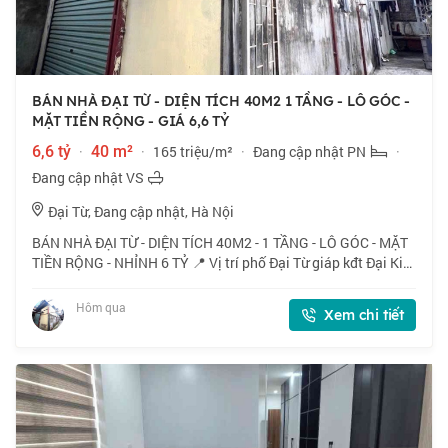
BÁN NHÀ ĐẠI TỪ - DIỆN TÍCH 40M2 1 TẦNG - LÔ GÓC -
MẶT TIỀN RỘNG - GIÁ 6,6 TỶ
6,6 tỷ
·
40 m²
·
165 triệu/m²
·
Đang cập nhật PN
·
Đang cập nhật VS
Đại Từ, Đang cập nhật, Hà Nội
BÁN NHÀ ĐẠI TỪ - DIỆN TÍCH 40M2 - 1 TẦNG - LÔ GÓC - MẶT
TIỀN RỘNG - NHỈNH 6 TỶ 📍 Vị trí phố Đại Từ giáp kđt Đại Kim
- Linh Đàm, gần hồ thoáng mát, tiện ích trường chợ đầy đủ. 🏠
40m2 x 1 tầng, mặt tiền
Hôm qua
Xem chi tiết