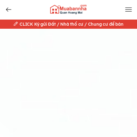
CLICK Ký gửi Đất / Nhà thổ cư / Chung cư để bán