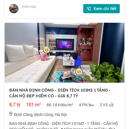
tầng, mặt tiền 4m. 💰 Nhỉnh 7
Hôm nay
Xem chi tiết
BÁN NHÀ ĐỊNH CÔNG - DIỆN TÍCH 101M2 1 TẦNG -
CĂN HỘ ĐẸP HIẾM CÓ - GIÁ 8,7 TỶ
8,7 tỷ
·
101 m²
·
86.14 triệu/m²
·
4 PN
·
2 VS
Định Công, Định Công, Hà Nội
BÁN NHÀ ĐỊNH CÔNG - DIỆN TÍCH 101M2 - 1 TẦNG - CĂN HỘ