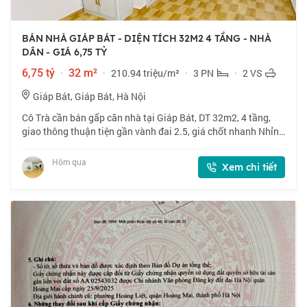
BÁN NHÀ GIÁP BÁT - DIỆN TÍCH 32M2 4 TẦNG - NHÀ
DÂN - GIÁ 6,75 TỶ
6,75 tỷ
·
32 m²
·
210.94 triệu/m²
·
3 PN
·
2 VS
Giáp Bát, Giáp Bát, Hà Nội
Cô Trà cần bán gấp căn nhà tại Giáp Bát, DT 32m2, 4 tầng,
giao thông thuận tiện gần vành đai 2.5, giá chốt nhanh Nhỉnh
6 tỷ, thiện chí bán. 📍 Giáp Bát, gần nhiều trường ĐH. 🏠
32m2 x 4 tầng, mặt tiền 3
Hôm qua
Xem chi tiết