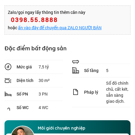
Zalo/gọi ngay lấy thông tin thêm căn này
0398.55.8888
hoặc
ấn vào đây để chuyển qua ZALO NGƯỜI BÁN
Đặc điểm bất động sản
7,5 tỷ
Mức giá
5
Số tầng
30 m²
Diện tích
Sổ đỏ chính
chủ, cất két,
Pháp lý
3 PN
Số PN
sẵn sàng
giao dịch.
4 WC
Số WC
Môi giới chuyên nghiệp