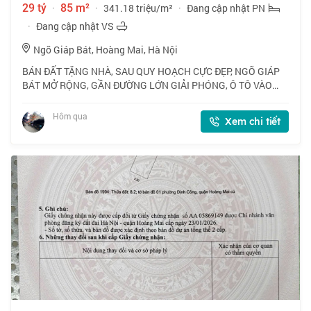
29 tỷ
·
85 m²
·
341.18 triệu/m²
·
Đang cập nhật PN
·
Đang cập nhật VS
Ngõ Giáp Bát, Hoàng Mai, Hà Nội
BÁN ĐẤT TẶNG NHÀ, SAU QUY HOẠCH CỰC ĐẸP, NGÕ GIÁP
BÁT MỞ RỘNG, GẦN ĐƯỜNG LỚN GIẢI PHÓNG, Ô TÔ VÀO
NHÀ- KINH DOANH MỌI HÌNH THỨC. 📍 Vị trí vip trung tâm
Hai Bà Trưng - Hoàng Mai. Trước nhà đường lớn sắ
Hôm qua
Xem chi tiết