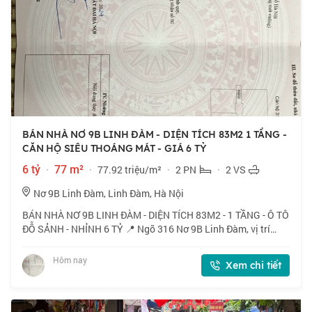
BÁN NHÀ NƠ 9B LINH ĐÀM - DIỆN TÍCH 83M2 1 TẦNG -
CĂN HỘ SIÊU THOÁNG MÁT - GIÁ 6 TỶ
6 tỷ
·
77 m²
·
77.92 triệu/m²
·
2 PN
·
2 VS
Nơ 9B Linh Đàm, Linh Đàm, Hà Nội
BÁN NHÀ NƠ 9B LINH ĐÀM - DIỆN TÍCH 83M2 - 1 TẦNG - Ô TÔ
ĐỖ SẢNH - NHỈNH 6 TỶ 📍 Ngõ 316 Nơ 9B Linh Đàm, vị trí
tuyệt vời, gần hồ điều hòa, công viên cây xanh, không khí
trong lành. 🏠 83m2 x 1 tầng, mặt
Hôm nay
Xem chi tiết