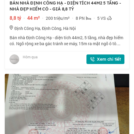
BÁN NHÀ ĐỊNH CÔNG HẠ - DIỆN TÍCH 44M2 5 TẦNG -
NHÀ ĐẸP HIẾM CÓ - GIÁ 8,8 TỶ
8,8 tỷ
·
44 m²
·
200 triệu/m²
·
8 PN
·
5 VS
Định Công Hạ, Định Công, Hà Nội
Bán nhà Định Công Hạ - diện tích 44m2, 5 tầng, nhà đẹp hiếm
có. Ngõ rộng xe ba gác tránh xe máy, 15m ra mặt ngõ ô tô.
Tổng 8 phòng ngủ cho thuê, hiện đang cho thuê 18
triệu/tháng. Phù hợp nhà đầu tư c
Hôm qua
Xem chi tiết