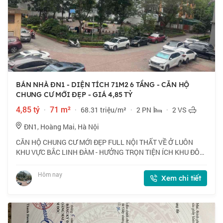
BÁN NHÀ ĐN1 - DIỆN TÍCH 71M2 6 TẦNG - CĂN HỘ
CHUNG CƯ MỚI ĐẸP - GIÁ 4,85 TỶ
4,85 tỷ
·
71 m²
·
68.31 triệu/m²
·
2 PN
·
2 VS
ĐN1, Hoàng Mai, Hà Nội
CĂN HỘ CHUNG CƯ MỚI ĐẸP FULL NỘI THẤT VỀ Ở LUÔN
KHU VỰC BẮC LINH ĐÀM - HƯỞNG TRỌN TIỆN ÍCH KHU ĐÔ
THỊ - GIAO THÔNG THUẬN TIỆN ĐI CÁC NGẢ - TƯƠI LAI PHÁT
TRIỂN GIA TĂNG! 📍 Ngõ ĐN1, Hoàng Mai. Căn hộ tầ
Hôm nay
Xem chi tiết