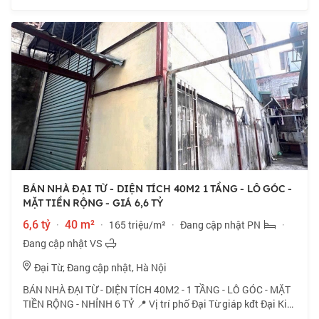
BÁN NHÀ ĐẠI TỪ - DIỆN TÍCH 40M2 1 TẦNG - LÔ GÓC -
MẶT TIỀN RỘNG - GIÁ 6,6 TỶ
6,6 tỷ
·
40 m²
·
165 triệu/m²
·
Đang cập nhật PN
·
Đang cập nhật VS
Đại Từ, Đang cập nhật, Hà Nội
BÁN NHÀ ĐẠI TỪ - DIỆN TÍCH 40M2 - 1 TẦNG - LÔ GÓC - MẶT
TIỀN RỘNG - NHỈNH 6 TỶ 📍 Vị trí phố Đại Từ giáp kđt Đại Kim
- Linh Đàm, gần hồ thoáng mát, tiện ích trường chợ đầy đủ. 🏠