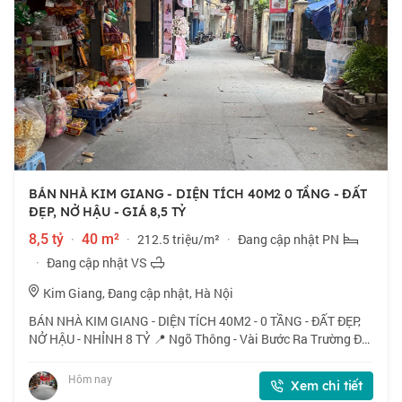
BÁN NHÀ KIM GIANG - DIỆN TÍCH 40M2 0 TẦNG - ĐẤT
ĐẸP, NỞ HẬU - GIÁ 8,5 TỶ
8,5 tỷ
·
40 m²
·
212.5 triệu/m²
·
Đang cập nhật PN
·
Đang cập nhật VS
Kim Giang, Đang cập nhật, Hà Nội
BÁN NHÀ KIM GIANG - DIỆN TÍCH 40M2 - 0 TẦNG - ĐẤT ĐẸP,
NỞ HẬU - NHỈNH 8 TỶ 📍 Ngõ Thông - Vài Bước Ra Trường ĐH
Thăng Long - Khu Đô Thị Kim Văn Kim Lũ - Uỷ Ban Phường -
Đường Nguyễn Xiển. 🏠 40m2 x 0 tầ
Hôm nay
Xem chi tiết