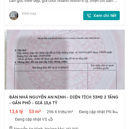
căn góc view đẹp, giá chốt nhanh Nhỉnh 6 tỷ, thiện chí bán. 📍
Ngõ 67 Tân Mai. Cực đẹp, giao thông thuận tiện khắp ngả,
tiện ích bạt ngàn. 🏠 67m
Hôm nay
Xem chi tiết
BÁN NHÀ NGUYỄN AN NINH - DIỆN TÍCH 53M2 2 TẦNG
- GẦN PHỐ - GIÁ 13,6 TỶ
13,6 tỷ
·
53 m²
·
256.6 triệu/m²
·
Đang cập nhật PN
·
Đang cập nhật VS
Nguyễn An Ninh, Hoàng Mai, Hà Nội