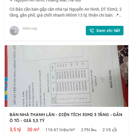
Cô Bảo cần bán gấp căn nhà tại Nguyễn An Ninh, DT 53m2, 2
tầng, gần phố, giá chốt nhanh Nhỉnh 13 tỷ, thiện chí bán. 📍
Ngõ 134 Nguyễn An Ninh. Gần phố, vị trí thuận lợi. 🏠 53m2 x
2 tầng, mặt tiền 3.4m.
Hôm nay
Xem chi tiết
BÁN NHÀ THANH LÂN - DIỆN TÍCH 30M2 3 TẦNG - GẦN
Ô TÔ - GIÁ 3,5 TỶ
3,5 tỷ
·
30 m²
·
116.67 triệu/m²
·
2 PN
·
2 VS