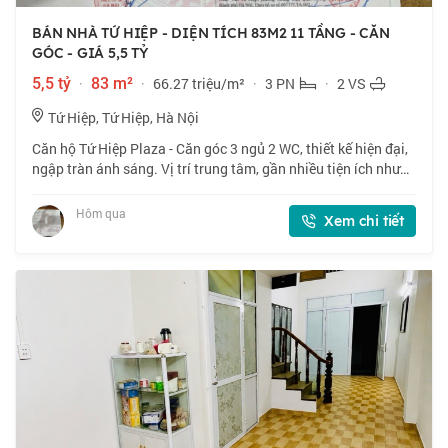
BÁN NHÀ TỨ HIỆP - DIỆN TÍCH 83M2 11 TẦNG - CĂN
GÓC - GIÁ 5,5 TỶ
5,5 tỷ
·
83 m²
·
66.27 triệu/m²
·
3 PN
·
2 VS
Tứ Hiệp, Tứ Hiệp, Hà Nội
Căn hộ Tứ Hiệp Plaza - Căn góc 3 ngủ 2 WC, thiết kế hiện đại,
ngập tràn ánh sáng. Vị trí trung tâm, gần nhiều tiện ích như
trung tâm thương mại, rạp chiếu phim, bể bơi 4 mùa. Sổ đỏ
cất két, giao dịch
Hôm qua
Xem chi tiết