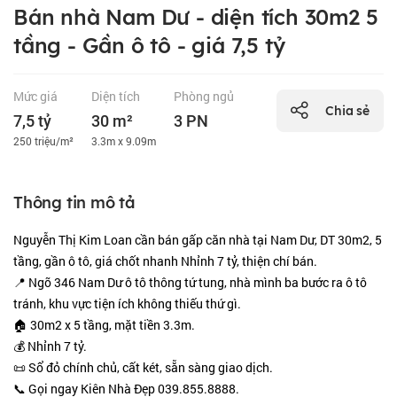
Bán nhà Nam Dư - diện tích 30m2 5
tầng - Gần ô tô - giá 7,5 tỷ
Mức giá
Diện tích
Phòng ngủ
Chia sẻ
7,5 tỷ
30 m²
3 PN
250 triệu/m²
3.3m x 9.09m
Thông tin mô tả
Nguyễn Thị Kim Loan cần bán gấp căn nhà tại Nam Dư, DT 30m2, 5
tầng, gần ô tô, giá chốt nhanh Nhỉnh 7 tỷ, thiện chí bán.
📍 Ngõ 346 Nam Dư ô tô thông tứ tung, nhà mình ba bước ra ô tô
tránh, khu vực tiện ích không thiếu thứ gì.
🏠 30m2 x 5 tầng, mặt tiền 3.3m.
💰 Nhỉnh 7 tỷ.
📜 Sổ đỏ chính chủ, cất két, sẵn sàng giao dịch.
📞 Gọi ngay Kiên Nhà Đẹp 039.855.8888.