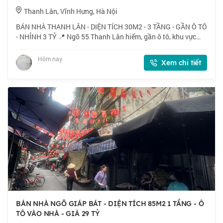
Thanh Lân, Vĩnh Hưng, Hà Nội
BÁN NHÀ THANH LÂN - DIỆN TÍCH 30M2 - 3 TẦNG - GẦN Ô TÔ
- NHỈNH 3 TỶ 📍 Ngõ 55 Thanh Lân hiếm, gần ô tô, khu vực
trung tâm hành chính phường Vĩnh Hưng. 🏠 30m2 x 3 tầng,
mặt tiền 4m. 💰 Nhỉnh 3 tỷ. 📜 Sổ đ
Hôm nay
Xem chi tiết
BÁN NHÀ NGÕ GIÁP BÁT - DIỆN TÍCH 85M2 1 TẦNG - Ô
TÔ VÀO NHÀ - GIÁ 29 TỶ