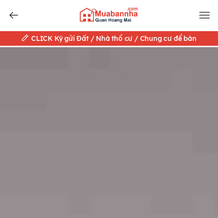
CLICK Ký gửi Đất / Nhà thổ cư / Chung cư để bán