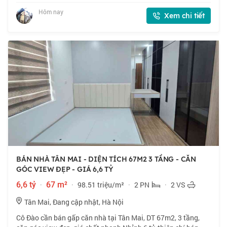
40m2 x 1 tầng, mặt tiền
Hôm nay
Xem chi tiết
BÁN NHÀ TÂN MAI - DIỆN TÍCH 67M2 3 TẦNG - CĂN
GÓC VIEW ĐẸP - GIÁ 6,6 TỶ
6,6 tỷ
·
67 m²
·
98.51 triệu/m²
·
2 PN
·
2 VS
Tân Mai, Đang cập nhật, Hà Nội
Cô Đào cần bán gấp căn nhà tại Tân Mai, DT 67m2, 3 tầng,