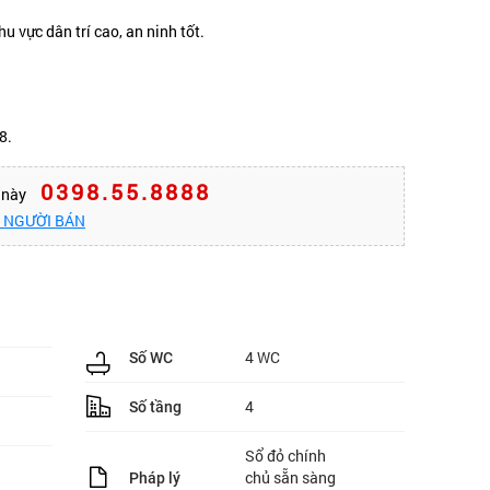
u vực dân trí cao, an ninh tốt.
8.
0398.55.8888
n này
O NGƯỜI BÁN
4 WC
Số WC
4
Số tầng
Sổ đỏ chính
chủ sẵn sàng
Pháp lý