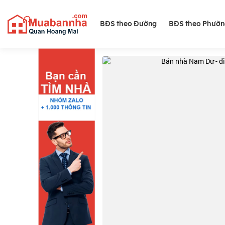
BĐS theo Đường
BĐS theo Phườ