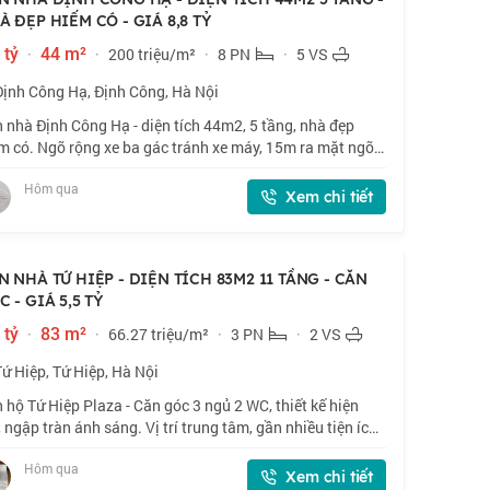
À ĐẸP HIẾM CÓ - GIÁ 8,8 TỶ
 tỷ
·
44 m²
·
200 triệu/m²
·
8 PN
·
5 VS
Định Công Hạ, Định Công, Hà Nội
 nhà Định Công Hạ - diện tích 44m2, 5 tầng, nhà đẹp
m có. Ngõ rộng xe ba gác tránh xe máy, 15m ra mặt ngõ
ô. Tổng 8 phòng ngủ cho thuê, hiện đang cho thuê 18
Hôm qua
ệu/tháng. Phù hợp nhà đầu tư c
Xem chi tiết
N NHÀ TỨ HIỆP - DIỆN TÍCH 83M2 11 TẦNG - CĂN
 - GIÁ 5,5 TỶ
 tỷ
·
83 m²
·
66.27 triệu/m²
·
3 PN
·
2 VS
Tứ Hiệp, Tứ Hiệp, Hà Nội
 hộ Tứ Hiệp Plaza - Căn góc 3 ngủ 2 WC, thiết kế hiện
, ngập tràn ánh sáng. Vị trí trung tâm, gần nhiều tiện ích
 trung tâm thương mại, rạp chiếu phim, bể bơi 4 mùa. Sổ
Hôm qua
cất két, giao dịch
Xem chi tiết