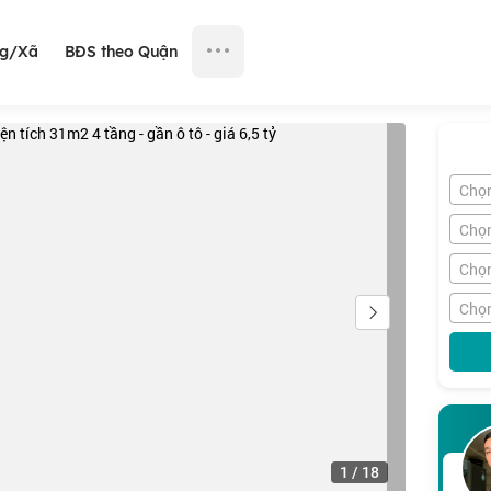
ng/Xã
BĐS theo Quận
Chọ
Chọ
Chọn
Chọn
1
/
18