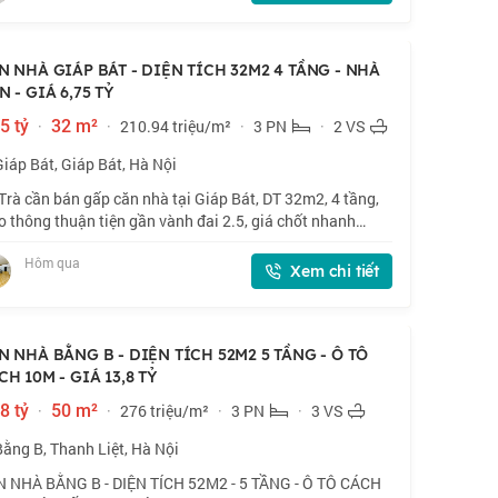
N NHÀ GIÁP BÁT - DIỆN TÍCH 32M2 4 TẦNG - NHÀ
 - GIÁ 6,75 TỶ
5 tỷ
·
32 m²
·
210.94 triệu/m²
·
3 PN
·
2 VS
Giáp Bát, Giáp Bát, Hà Nội
Trà cần bán gấp căn nhà tại Giáp Bát, DT 32m2, 4 tầng,
o thông thuận tiện gần vành đai 2.5, giá chốt nhanh
nh 6 tỷ, thiện chí bán. 📍 Giáp Bát, gần nhiều trường ĐH.
Hôm qua
32m2 x 4 tầng, mặt tiền 3
Xem chi tiết
N NHÀ BẰNG B - DIỆN TÍCH 52M2 5 TẦNG - Ô TÔ
CH 10M - GIÁ 13,8 TỶ
8 tỷ
·
50 m²
·
276 triệu/m²
·
3 PN
·
3 VS
Bằng B, Thanh Liệt, Hà Nội
 NHÀ BẰNG B - DIỆN TÍCH 52M2 - 5 TẦNG - Ô TÔ CÁCH