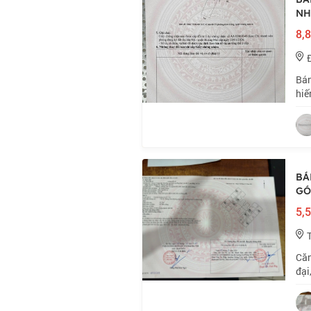
NH
8,8
Bán
hiế
ô t
tri
BÁ
GÓC
5,5
Căn
đại
như
đỏ 