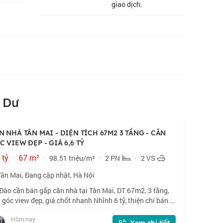
giao dịch.
 Dư
N NHÀ TÂN MAI - DIỆN TÍCH 67M2 3 TẦNG - CĂN
C VIEW ĐẸP - GIÁ 6,6 TỶ
 tỷ
·
67 m²
·
98.51 triệu/m²
·
2 PN
·
2 VS
Tân Mai, Đang cập nhật, Hà Nội
Đào cần bán gấp căn nhà tại Tân Mai, DT 67m2, 3 tầng,
 góc view đẹp, giá chốt nhanh Nhỉnh 6 tỷ, thiện chí bán.
Ngõ 67 Tân Mai. Cực đẹp, giao thông thuận tiện khắp
Hôm nay
, tiện ích bạt ngàn. 🏠 67m