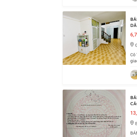
BÁ
DÂN
6,7
Cô 
gia
Nhỉ
🏠 
BÁ
CÁ
13,
BÁN