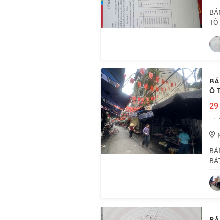
BÁN
TÔ 
vực
tần
BÁ
Ô 
29 
·
BÁ
BÁ
NHÀ
Hai
BÁ