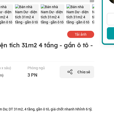
Tải ảnh
n tích 31m2 4 tầng - gần ô tô -
n x sâu)
Phòng ngủ
Chia sẻ
3 PN
2m)
Dư, DT 31m2, 4 tầng, gần ô tô, giá chốt nhanh Nhỉnh 6 tỷ,