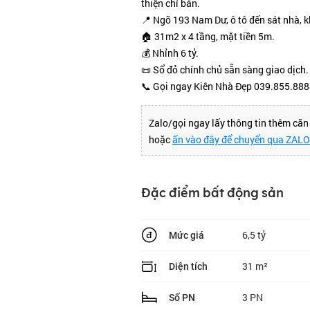
thiện chí bán.
📍 Ngõ 193 Nam Dư, ô tô đến sát nhà, kh
🏠 31m2 x 4 tầng, mặt tiền 5m.
💰 Nhỉnh 6 tỷ.
📜 Sổ đỏ chính chủ sẵn sàng giao dịch.
📞 Gọi ngay Kiên Nhà Đẹp 039.855.888
Zalo/gọi ngay lấy thông tin thêm că
hoặc
ấn vào đây để chuyển qua ZAL
Đặc điểm bất động sản
6,5 tỷ
Mức giá
31 m²
Diện tích
3 PN
Số PN