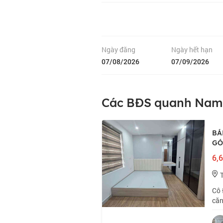
Ngày đăng
Ngày hết hạn
07/08/2026
07/09/2026
Các BĐS quanh Nam
BÁ
GÓ
6,6
Cô 
căn
📍 
ngả