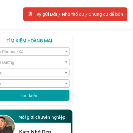
Ký gửi Đất / Nhà thổ cư / Chung cư để bán
TÌM KIẾM HOÀNG MAI
n Phường/Xã
n Đường
...
...
Tìm kiếm
Môi giới chuyên nghiệp
Kiên Nhà Đẹp