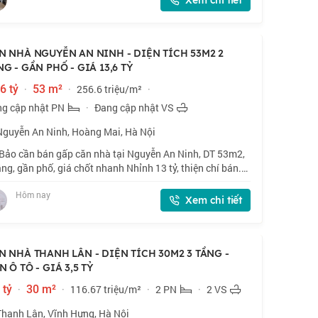
Xem chi tiết
N NHÀ NGUYỄN AN NINH - DIỆN TÍCH 53M2 2
NG - GẦN PHỐ - GIÁ 13,6 TỶ
6 tỷ
·
53 m²
·
256.6 triệu/m²
·
g cập nhật PN
·
Đang cập nhật VS
Nguyễn An Ninh, Hoàng Mai, Hà Nội
Bảo cần bán gấp căn nhà tại Nguyễn An Ninh, DT 53m2,
ầng, gần phố, giá chốt nhanh Nhỉnh 13 tỷ, thiện chí bán.
Ngõ 134 Nguyễn An Ninh. Gần phố, vị trí thuận lợi. 🏠
Hôm nay
2 x 2 tầng, mặt tiền 3.4m.
Xem chi tiết
N NHÀ THANH LÂN - DIỆN TÍCH 30M2 3 TẦNG -
 Ô TÔ - GIÁ 3,5 TỶ
 tỷ
·
30 m²
·
116.67 triệu/m²
·
2 PN
·
2 VS
Thanh Lân, Vĩnh Hưng, Hà Nội