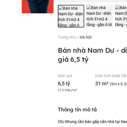
Trang chủ
/
Hà Nội
Bán nhà Nam Dư - diệ
giá 6,5 tỷ
Mức giá
Diện tích
(mặt tiề
6,5 tỷ
31 m²
(5m x 6.
210 triệu/m²
Thông tin mô tả
Chị Nhung cần bán gấp căn nhà tại Nam 