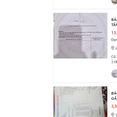
BÁ
TẦ
13,
Đan
Cô 
2 t
📍 
53m
BÁ
GẦN
3,5