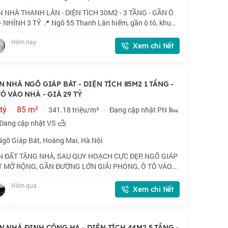
 NHÀ THANH LÂN - DIỆN TÍCH 30M2 - 3 TẦNG - GẦN Ô
- NHỈNH 3 TỶ 📍 Ngõ 55 Thanh Lân hiếm, gần ô tô, khu
 trung tâm hành chính phường Vĩnh Hưng. 🏠 30m2 x 3
Hôm nay
g, mặt tiền 4m. 💰 Nhỉnh 3 tỷ. 📜 Sổ đ
Xem chi tiết
N NHÀ NGÕ GIÁP BÁT - DIỆN TÍCH 85M2 1 TẦNG -
TÔ VÀO NHÀ - GIÁ 29 TỶ
tỷ
·
85 m²
·
341.18 triệu/m²
·
Đang cập nhật PN
Đang cập nhật VS
Ngõ Giáp Bát, Hoàng Mai, Hà Nội
N ĐẤT TẶNG NHÀ, SAU QUY HOẠCH CỰC ĐẸP, NGÕ GIÁP
T MỞ RỘNG, GẦN ĐƯỜNG LỚN GIẢI PHÓNG, Ô TÔ VÀO
- KINH DOANH MỌI HÌNH THỨC. 📍 Vị trí vip trung tâm
Hôm qua
 Bà Trưng - Hoàng Mai. Trước nhà đường lớn sắ
Xem chi tiết
N NHÀ ĐỊNH CÔNG HẠ - DIỆN TÍCH 44M2 5 TẦNG -