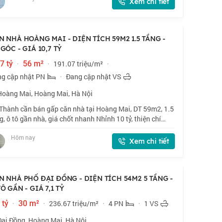
Xem chi tiết
N NHÀ HOÀNG MAI - DIỆN TÍCH 59M2 1.5 TẦNG -
 GÓC - GIÁ 10,7 TỶ
7 tỷ
·
56 m²
·
191.07 triệu/m²
·
g cập nhật PN
·
Đang cập nhật VS
Hoàng Mai, Hoàng Mai, Hà Nội
Thành cần bán gấp căn nhà tại Hoàng Mai, DT 59m2, 1.5
g, ô tô gần nhà, giá chốt nhanh Nhỉnh 10 tỷ, thiện chí
. 📍 Ngõ 160 phố Hoàng Mai. Lô góc, ngõ thông, gần
Hôm nay
. 🏠 59m2 x 1.5 tầng, mặt tiền
Xem chi tiết
N NHÀ PHỐ ĐẠI ĐỒNG - DIỆN TÍCH 54M2 5 TẦNG -
Ô GẦN - GIÁ 7,1 TỶ
 tỷ
·
30 m²
·
236.67 triệu/m²
·
4 PN
·
1 VS
Đại Đồng, Hoàng Mai, Hà Nội