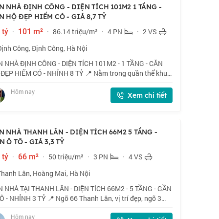
N NHÀ ĐỊNH CÔNG - DIỆN TÍCH 101M2 1 TẦNG -
N HỘ ĐẸP HIẾM CÓ - GIÁ 8,7 TỶ
 tỷ
·
101 m²
·
86.14 triệu/m²
·
4 PN
·
2 VS
Định Công, Định Công, Hà Nội
 NHÀ ĐỊNH CÔNG - DIỆN TÍCH 101M2 - 1 TẦNG - CĂN
ĐẸP HIẾM CÓ - NHỈNH 8 TỶ 📍 Nằm trong quần thể khu
thị Định Công, mặt đường Vành đai 2,5 cách Bệnh viện
Hôm nay
 Điện chỉ vài trăm mét, nhà do HUD xâ
Xem chi tiết
N NHÀ THANH LÂN - DIỆN TÍCH 66M2 5 TẦNG -
 Ô TÔ - GIÁ 3,3 TỶ
 tỷ
·
66 m²
·
50 triệu/m²
·
3 PN
·
4 VS
Thanh Lân, Hoàng Mai, Hà Nội
 NHÀ TẠI THANH LÂN - DIỆN TÍCH 66M2 - 5 TẦNG - GẦN
Ô - NHỈNH 3 TỶ 📍 Ngõ 66 Thanh Lân, vị trí đẹp, ngõ 3
 tránh xe máy, 40m ra ô tô. 🏠 66m2 x 5 tầng, mặt tiền
Hôm nay
 💰 Nhỉnh 3 tỷ. 📜 Sổ đỏ cất két