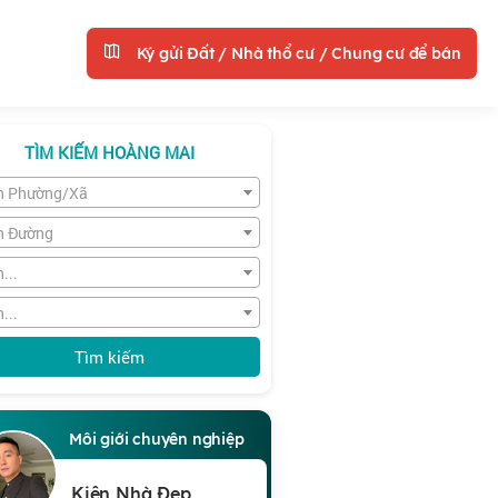
Ký gửi Đất / Nhà thổ cư / Chung cư để bán
TÌM KIẾM HOÀNG MAI
n Phường/Xã
n Đường
...
...
Tìm kiếm
Môi giới chuyên nghiệp
Kiên Nhà Đẹp