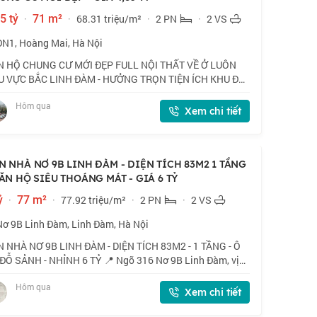
5 tỷ
·
71 m²
·
68.31 triệu/m²
·
2 PN
·
2 VS
ĐN1, Hoàng Mai, Hà Nội
N HỘ CHUNG CƯ MỚI ĐẸP FULL NỘI THẤT VỀ Ở LUÔN
U VỰC BẮC LINH ĐÀM - HƯỞNG TRỌN TIỆN ÍCH KHU ĐÔ
 - GIAO THÔNG THUẬN TIỆN ĐI CÁC NGẢ - TƯƠI LAI
Hôm qua
T TRIỂN GIA TĂNG! 📍 Ngõ ĐN1, Hoàng Mai. Căn hộ tầ
Xem chi tiết
N NHÀ NƠ 9B LINH ĐÀM - DIỆN TÍCH 83M2 1 TẦNG
CĂN HỘ SIÊU THOÁNG MÁT - GIÁ 6 TỶ
ỷ
·
77 m²
·
77.92 triệu/m²
·
2 PN
·
2 VS
Nơ 9B Linh Đàm, Linh Đàm, Hà Nội
 NHÀ NƠ 9B LINH ĐÀM - DIỆN TÍCH 83M2 - 1 TẦNG - Ô
ĐỖ SẢNH - NHỈNH 6 TỶ 📍 Ngõ 316 Nơ 9B Linh Đàm, vị
 tuyệt vời, gần hồ điều hòa, công viên cây xanh, không khí
Hôm qua
ng lành. 🏠 83m2 x 1 tầng, mặt
Xem chi tiết