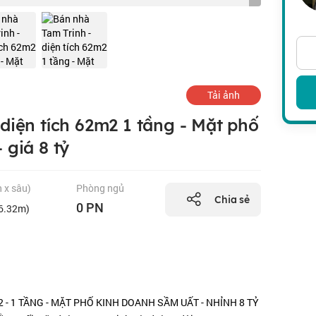
Tải ảnh
diện tích 62m2 1 tầng - Mặt phố
 giá 8 tỷ
n x sâu)
Phòng ngủ
Chia sẻ
0 PN
16.32m)
2 - 1 TẦNG - MẶT PHỐ KINH DOANH SẦM UẤT - NHỈNH 8 TỶ