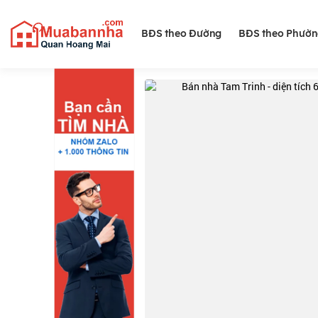
BĐS theo Đường
BĐS theo Phườ