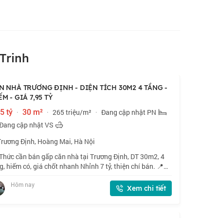
Trinh
N NHÀ TRƯƠNG ĐỊNH - DIỆN TÍCH 30M2 4 TẦNG -
M - GIÁ 7,95 TỶ
5 tỷ
·
30 m²
·
265 triệu/m²
·
Đang cập nhật PN
Đang cập nhật VS
Trương Định, Hoàng Mai, Hà Nội
Thức cần bán gấp căn nhà tại Trương Định, DT 30m2, 4
g, hiếm có, giá chốt nhanh Nhỉnh 7 tỷ, thiện chí bán. 📍
 521 phố Trương Định, vị trí đẹp, gần phố. 🏠 30m2 x 4
Hôm nay
g, mặt tiền 4m. 💰 Nhỉnh 7
Xem chi tiết