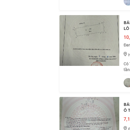
BÁ
LÔ
10,
Đan
Cô 
tần
bán
phố
BÁ
Ô T
7,1