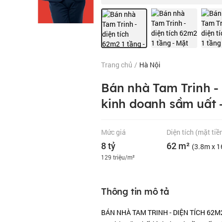
Trang chủ
/
Hà Nội
Bán nhà Tam Trinh - 
kinh doanh sầm uất -
Mức giá
Diện tích
(mặt tiề
8 tỷ
62 m²
(3.8m x 
129 triệu/m²
Thông tin mô tả
BÁN NHÀ TAM TRINH - DIỆN TÍCH 62M