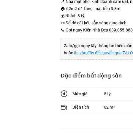
📍 Nhà mặt phố, kinh doanh sầm uất, 
🏠 62m2 x 1 tầng, mặt tiền 3.8m.
💰 Nhỉnh 8 tỷ.
📜 Sổ đỏ cất két, sẵn sàng giao dịch.
📞 Gọi ngay Kiên Nhà Đẹp 039.855.888
Zalo/gọi ngay lấy thông tin thêm că
hoặc
ấn vào đây để chuyển qua ZAL
Đặc điểm bất động sản
8 tỷ
Mức giá
62 m²
Diện tích