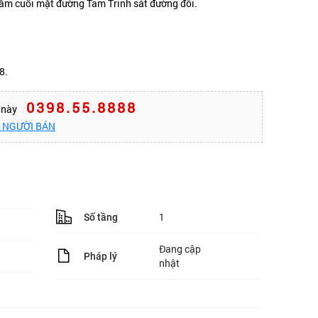
nằm cuối mặt đường Tam Trinh sát đường đôi.
8.
0398.55.8888
n này
O NGƯỜI BÁN
1
Số tầng
Đang cập
Pháp lý
nhật