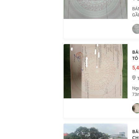
BÁN
GẦN
Ngu
5 t
BÁ
TÔ
5,4
Ngu
73m
5 t
trí
BÁ
CH