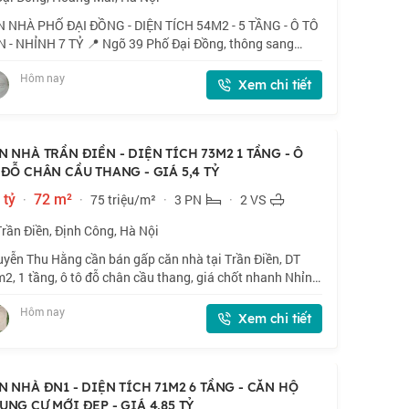
 NHÀ PHỐ ĐẠI ĐỒNG - DIỆN TÍCH 54M2 - 5 TẦNG - Ô TÔ
 - NHỈNH 7 TỶ 📍 Ngõ 39 Phố Đại Đồng, thông sang
yễn Khoái, Vĩnh Hưng. Ngõ thoáng, vị trí đẹp. 🏠 54m2 x
Hôm nay
ầng, mặt tiền 5.2m. 💰 Nhỉnh 7 tỷ.
Xem chi tiết
N NHÀ TRẦN ĐIỀN - DIỆN TÍCH 73M2 1 TẦNG - Ô
 ĐỖ CHÂN CẦU THANG - GIÁ 5,4 TỶ
 tỷ
·
72 m²
·
75 triệu/m²
·
3 PN
·
2 VS
Trần Điền, Định Công, Hà Nội
yễn Thu Hằng cần bán gấp căn nhà tại Trần Điền, DT
2, 1 tầng, ô tô đỗ chân cầu thang, giá chốt nhanh Nhỉnh
ỷ, thiện chí bán. 📍 Căn hộ chung cư CT5 ĐN2 định công vị
Hôm nay
 siêu đẹp, ngay vành đai
Xem chi tiết
N NHÀ ĐN1 - DIỆN TÍCH 71M2 6 TẦNG - CĂN HỘ
UNG CƯ MỚI ĐẸP - GIÁ 4,85 TỶ