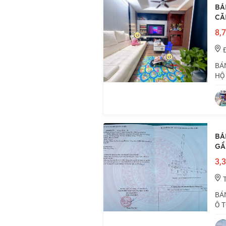
BÁ
CĂ
8,7
BÁN
HỘ 
đô 
Bưu
BÁ
GẦN
3,3
BÁN
Ô T
gác
3m.