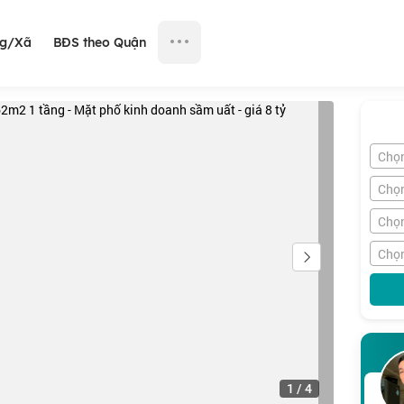
ng/Xã
BĐS theo Quận
Chọ
Chọ
Chọn
Chọn
1
/
4