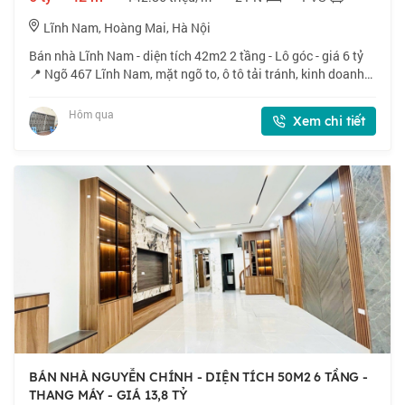
Lĩnh Nam, Hoàng Mai, Hà Nội
Bán nhà Lĩnh Nam - diện tích 42m2 2 tầng - Lô góc - giá 6 tỷ
📍 Ngõ 467 Lĩnh Nam, mặt ngõ to, ô tô tải tránh, kinh doanh
sầm uất, vỉa hè rộng. 🏠 42m2 x 2 tầng, mặt tiền 4.3m. 💰
Nhỉnh 6 tỷ. 📜 Sổ đỏ cất
Hôm qua
Xem chi tiết
BÁN NHÀ NGUYỄN CHÍNH - DIỆN TÍCH 50M2 6 TẦNG -
THANG MÁY - GIÁ 13,8 TỶ