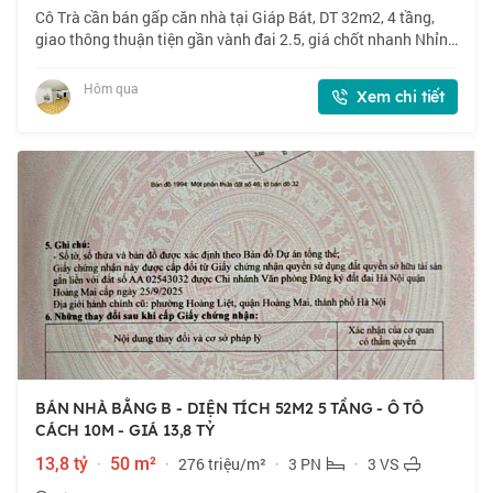
Cô Trà cần bán gấp căn nhà tại Giáp Bát, DT 32m2, 4 tầng,
giao thông thuận tiện gần vành đai 2.5, giá chốt nhanh Nhỉnh
6 tỷ, thiện chí bán. 📍 Giáp Bát, gần nhiều trường ĐH. 🏠
32m2 x 4 tầng, mặt tiền 3
Hôm qua
Xem chi tiết
BÁN NHÀ BẰNG B - DIỆN TÍCH 52M2 5 TẦNG - Ô TÔ
CÁCH 10M - GIÁ 13,8 TỶ
13,8 tỷ
·
50 m²
·
276 triệu/m²
·
3 PN
·
3 VS