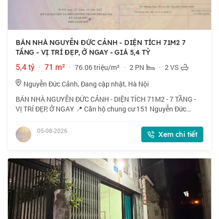
BÁN NHÀ NGUYỄN ĐỨC CẢNH - DIỆN TÍCH 71M2 7
TẦNG - VỊ TRÍ ĐẸP, Ở NGAY - GIÁ 5,4 TỶ
5,4 tỷ
·
71 m²
·
76.06 triệu/m²
·
2 PN
·
2 VS
Nguyễn Đức Cảnh, Đang cập nhật, Hà Nội
BÁN NHÀ NGUYỄN ĐỨC CẢNH - DIỆN TÍCH 71M2 - 7 TẦNG -
VỊ TRÍ ĐẸP, Ở NGAY 📍 Căn hộ chung cư 151 Nguyễn Đức
Cảnh, vị trí trung tâm quận Hoàng Mai, gần hồ Đền Lừ, giao
thông thuận tiện kết nối Trương Định,
05-08-2026
Xem chi tiết