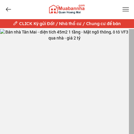
CLICK Ký gửi Đất / Nhà thổ cư / Chung cư để bán