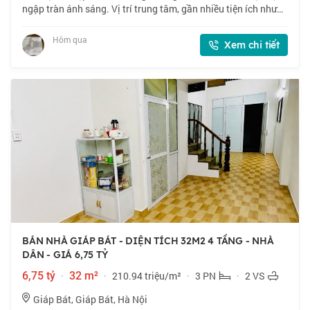
ngập tràn ánh sáng. Vị trí trung tâm, gần nhiều tiện ích như
trung tâm thương mại, rạp chiếu phim, bể bơi 4 mùa. Sổ đỏ
cất két, giao dịch
Hôm qua
Xem chi tiết
BÁN NHÀ GIÁP BÁT - DIỆN TÍCH 32M2 4 TẦNG - NHÀ
DÂN - GIÁ 6,75 TỶ
6,75 tỷ
·
32 m²
·
210.94 triệu/m²
·
3 PN
·
2 VS
Giáp Bát, Giáp Bát, Hà Nội