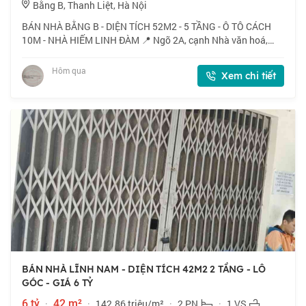
Bằng B, Thanh Liệt, Hà Nội
BÁN NHÀ BẰNG B - DIỆN TÍCH 52M2 - 5 TẦNG - Ô TÔ CÁCH
10M - NHÀ HIẾM LINH ĐÀM 📍 Ngõ 2A, cạnh Nhà văn hoá,
đường trước nhà ô tô dừng đỗ - Kinh doanh, chỉ 15m ra ô tô
tránh. 🏠 52m2 x 5 tầng, mặt tiền 4m.
Hôm qua
Xem chi tiết
BÁN NHÀ LĨNH NAM - DIỆN TÍCH 42M2 2 TẦNG - LÔ
GÓC - GIÁ 6 TỶ
6 tỷ
·
42 m²
·
142.86 triệu/m²
·
2 PN
·
1 VS