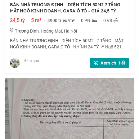
BÁN NHÀ TRƯƠNG ĐỊNH - DIỆN TÍCH 50M2 7 TẦNG -
MẶT NGÕ KINH DOANH, GARA Ô TÔ - GIÁ 24,5 TỶ
24,5 tỷ
·
5 m²
·
4900 triệu/m²
·
0 PN
·
0 VS
Trương Định, Hoàng Mai, Hà Nội
BÁN NHÀ TRƯƠNG ĐỊNH - DIỆN TÍCH 50M2 - 7 TẦNG - MẶT
NGÕ KINH DOANH, GARA Ô TÔ - NHỈNH 24 TỶ 📍 Ngõ 521
Trương Định, vị trí kinh doanh sầm uất, gần chợ dân sinh,
hàng quán, siêu thị, trường học. 🏠 50m2
Hôm qua
Xem chi tiết