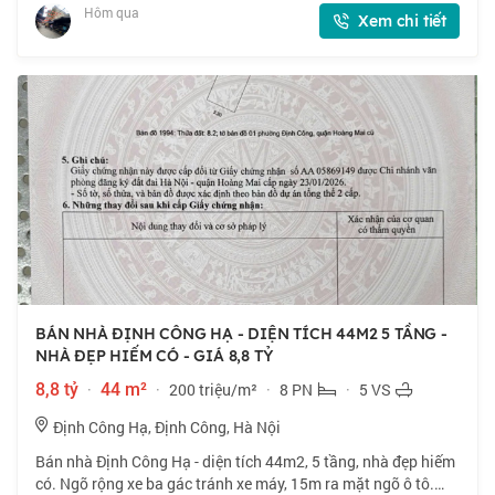
Hai Bà Trưng - Hoàng Mai. Trước nhà đường lớn sắ
Hôm qua
Xem chi tiết
BÁN NHÀ ĐỊNH CÔNG HẠ - DIỆN TÍCH 44M2 5 TẦNG -
NHÀ ĐẸP HIẾM CÓ - GIÁ 8,8 TỶ
8,8 tỷ
·
44 m²
·
200 triệu/m²
·
8 PN
·
5 VS
Định Công Hạ, Định Công, Hà Nội
Bán nhà Định Công Hạ - diện tích 44m2, 5 tầng, nhà đẹp hiếm
có. Ngõ rộng xe ba gác tránh xe máy, 15m ra mặt ngõ ô tô.