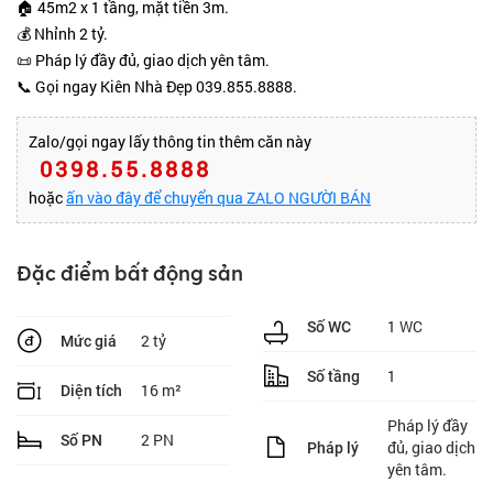
🏠 45m2 x 1 tầng, mặt tiền 3m.
💰 Nhỉnh 2 tỷ.
📜 Pháp lý đầy đủ, giao dịch yên tâm.
📞 Gọi ngay Kiên Nhà Đẹp 039.855.8888.
Zalo/gọi ngay lấy thông tin thêm căn này
0398.55.8888
hoặc
ấn vào đây để chuyển qua ZALO NGƯỜI BÁN
Đặc điểm bất động sản
1 WC
Số WC
2 tỷ
Mức giá
1
Số tầng
16 m²
Diện tích
Pháp lý đầy
2 PN
Số PN
đủ, giao dịch
Pháp lý
yên tâm.