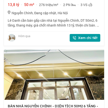
13,8 tỷ
·
50 m²
·
276 triệu/m²
·
2 PN
·
3 VS
Nguyễn Chính, Đang cập nhật, Hà Nội
Lê Oanh cần bán gấp căn nhà tại Nguyễn Chính, DT 50m2, 6
tầng, thang máy, giá chốt nhanh Nhỉnh 13 tỷ, thiện chí bán. 📍
Nhà nằm vị trí đẹp, gần phố, nhiều tiện ích xung quanh. 🏠
50m2 x 6 tầng, mặt tiền
Hôm qua
Xem chi tiết
BÁN NHÀ NGUYỄN CHÍNH - DIỆN TÍCH 50M2 6 TẦNG -