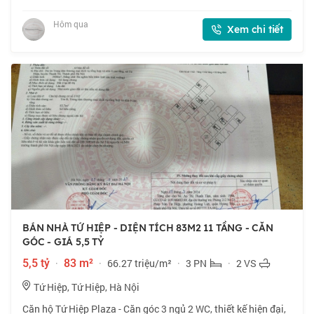
Tổng 8 phòng ngủ cho thuê, hiện đang cho thuê 18
triệu/tháng. Phù hợp nhà đầu tư c
Hôm qua
Xem chi tiết
BÁN NHÀ TỨ HIỆP - DIỆN TÍCH 83M2 11 TẦNG - CĂN
GÓC - GIÁ 5,5 TỶ
5,5 tỷ
·
83 m²
·
66.27 triệu/m²
·
3 PN
·
2 VS
Tứ Hiệp, Tứ Hiệp, Hà Nội
Căn hộ Tứ Hiệp Plaza - Căn góc 3 ngủ 2 WC, thiết kế hiện đại,