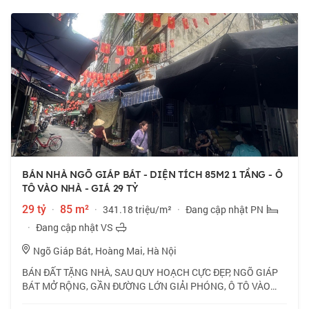
BÁN NHÀ NGÕ GIÁP BÁT - DIỆN TÍCH 85M2 1 TẦNG - Ô
TÔ VÀO NHÀ - GIÁ 29 TỶ
29 tỷ
·
85 m²
·
341.18 triệu/m²
·
Đang cập nhật PN
·
Đang cập nhật VS
Ngõ Giáp Bát, Hoàng Mai, Hà Nội
BÁN ĐẤT TẶNG NHÀ, SAU QUY HOẠCH CỰC ĐẸP, NGÕ GIÁP
BÁT MỞ RỘNG, GẦN ĐƯỜNG LỚN GIẢI PHÓNG, Ô TÔ VÀO
NHÀ- KINH DOANH MỌI HÌNH THỨC. 📍 Vị trí vip trung tâm