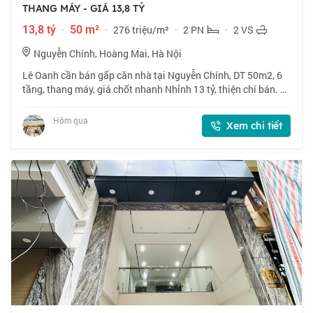
THANG MÁY - GIÁ 13,8 TỶ
13,8 tỷ
·
50 m²
·
276 triệu/m²
·
2 PN
·
2 VS
Nguyễn Chính, Hoàng Mai, Hà Nội
Lê Oanh cần bán gấp căn nhà tại Nguyễn Chính, DT 50m2, 6
tầng, thang máy, giá chốt nhanh Nhỉnh 13 tỷ, thiện chí bán. 📍
Nhà nằm vị trí đẹp, gần phố, nhiều tiện ích xung quanh. 🏠
50m2 x 6 tầng, mặt tiền
Hôm qua
Xem chi tiết