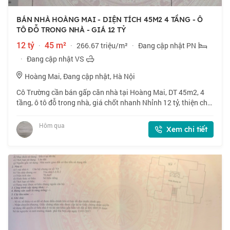
BÁN NHÀ HOÀNG MAI - DIỆN TÍCH 45M2 4 TẦNG - Ô
TÔ ĐỖ TRONG NHÀ - GIÁ 12 TỶ
12 tỷ
·
45 m²
·
266.67 triệu/m²
·
Đang cập nhật PN
·
Đang cập nhật VS
Hoàng Mai, Đang cập nhật, Hà Nội
Cô Trường cần bán gấp căn nhà tại Hoàng Mai, DT 45m2, 4
tầng, ô tô đỗ trong nhà, giá chốt nhanh Nhỉnh 12 tỷ, thiện chí
bán. 📍 Ngõ 169 Hoàng Mai, đường thông, vị trí đắc địa. 🏠
45m2 x 4 tầng, mặt tiền
Hôm qua
Xem chi tiết