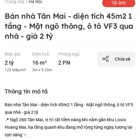
Trang chủ
/
Hà Nội
Tải ảnh
Bán nhà Tân Mai - diện tích 45m2 1
tầng - Mặt ngõ thông, ô tô VF3 qua
nhà - giá 2 tỷ
Mức giá
Diện tích
Phòng ngủ
Chia sẻ
2 tỷ
16 m²
2 PN
125 triệu/m²
3m x 5.33m
Thông tin mô tả
Bán nhà Tân Mai - diện tích 45m2 1 tầng - Mặt ngõ thông, ô tô VF3
qua nhà - giá 2 tỷ
📍 Ngõ 260 Tân Mai, vị trí rất tiềm năng khi nằm gần khu Louis
Hoàng Mai, hạ tầng quanh khu đang mở rộng từng ngày, tương lai
cực sáng ✨.