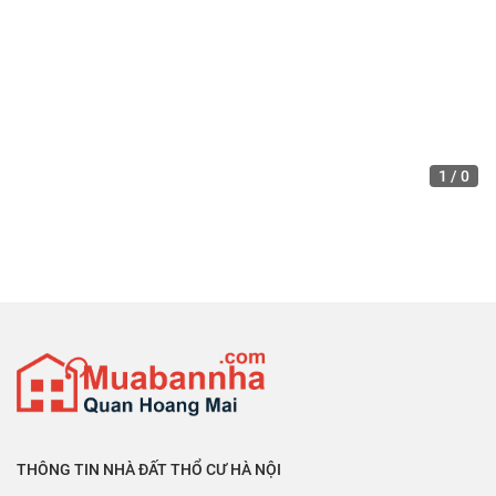
1
/
0
THÔNG TIN NHÀ ĐẤT THỔ CƯ HÀ NỘI