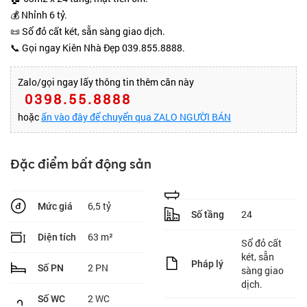
💰 Nhỉnh 6 tỷ.
📜 Sổ đỏ cất két, sẵn sàng giao dịch.
📞 Gọi ngay Kiên Nhà Đẹp 039.855.8888.
Zalo/gọi ngay lấy thông tin thêm căn này
0398.55.8888
hoặc
ấn vào đây để chuyển qua ZALO NGƯỜI BÁN
Đặc điểm bất động sản
6,5 tỷ
Mức giá
24
Số tầng
63 m²
Diện tích
Sổ đỏ cất
két, sẵn
Pháp lý
2 PN
Số PN
sàng giao
dịch.
2 WC
Số WC