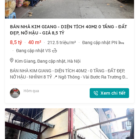
BÁN NHÀ KIM GIANG - DIỆN TÍCH 40M2 0 TẦNG - ĐẤT
ĐẸP, NỞ HẬU - GIÁ 8,5 TỶ
8,5 tỷ
·
40 m²
·
212.5 triệu/m²
·
Đang cập nhật PN
·
Đang cập nhật VS
Kim Giang, Đang cập nhật, Hà Nội
BÁN NHÀ KIM GIANG - DIỆN TÍCH 40M2 - 0 TẦNG - ĐẤT ĐẸP,
NỞ HẬU - NHỈNH 8 TỶ 📍 Ngõ Thông - Vài Bước Ra Trường ĐH
Thăng Long - Khu Đô Thị Kim Văn Kim Lũ - Uỷ Ban Phường -
Đường Nguyễn Xiển. 🏠 40m2 x 0 tầ
Hôm qua
Xem chi tiết