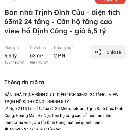
Bán nhà Trịnh Đình Cửu - diện tích
63m2 24 tầng - Căn hộ tầng cao
view hồ Định Công - giá 6,5 tỷ
Mức giá
Diện tích
Phòng ngủ
Chia sẻ
6,5 tỷ
63 m²
2 PN
103 triệu/m²
6m x 10.5m
Thông tin mô tả
BÁN NHÀ TRỊNH ĐÌNH CỬU - DIỆN TÍCH 63M2 - 24 TẦNG - VIEW
TRỌN HỒ ĐỊNH CÔNG - NHỈNH 6 TỶ
📍 Ngõ 2413 Lô số 1, Tòa CT36 Metropolitan, Trịnh Đình Cửu, Định
Công, Hoàng Mai, Hà Nội. Căn hộ tầng cao, sở hữu tầm nhìn
panorama vô cực ra hồ Định Công mát mẻ quanh năm.
🏠 63m2 x 24 tầng, mặt tiền 6m.