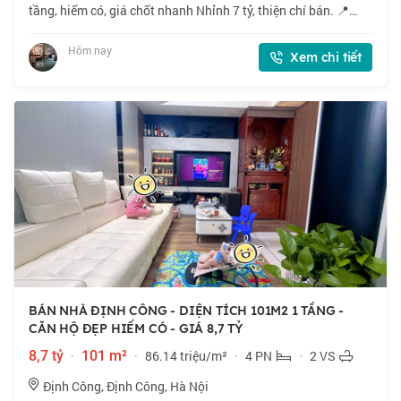
tầng, hiếm có, giá chốt nhanh Nhỉnh 7 tỷ, thiện chí bán. 📍
Ngõ 521 phố Trương Định, vị trí đẹp, gần phố. 🏠 30m2 x 4
tầng, mặt tiền 4m. 💰 Nhỉnh 7
Hôm nay
Xem chi tiết
BÁN NHÀ ĐỊNH CÔNG - DIỆN TÍCH 101M2 1 TẦNG -
CĂN HỘ ĐẸP HIẾM CÓ - GIÁ 8,7 TỶ
8,7 tỷ
·
101 m²
·
86.14 triệu/m²
·
4 PN
·
2 VS
Định Công, Định Công, Hà Nội