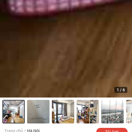
1
/
6
Trang chủ
/
Hà Nội
Tải ảnh