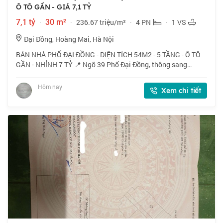
Ô TÔ GẦN - GIÁ 7,1 TỶ
7,1 tỷ
·
30 m²
·
236.67 triệu/m²
·
4 PN
·
1 VS
Đại Đồng, Hoàng Mai, Hà Nội
BÁN NHÀ PHỐ ĐẠI ĐỒNG - DIỆN TÍCH 54M2 - 5 TẦNG - Ô TÔ
GẦN - NHỈNH 7 TỶ 📍 Ngõ 39 Phố Đại Đồng, thông sang
Nguyễn Khoái, Vĩnh Hưng. Ngõ thoáng, vị trí đẹp. 🏠 54m2 x 5
tầng, mặt tiền 5.2m. 💰 Nhỉnh 7 tỷ.
Hôm nay
Xem chi tiết