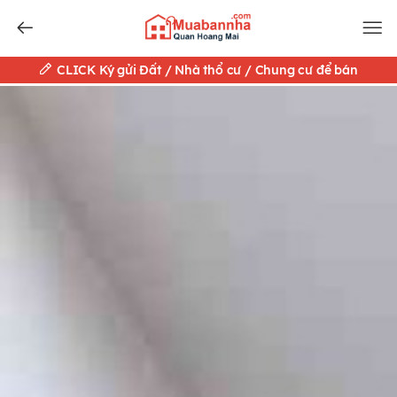
CLICK Ký gửi Đất / Nhà thổ cư / Chung cư để bán