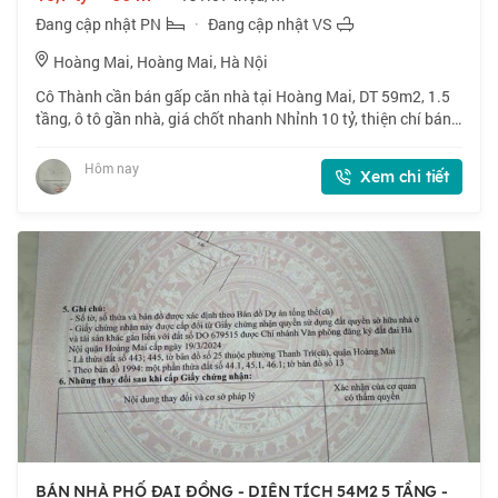
Đang cập nhật PN
·
Đang cập nhật VS
Hoàng Mai, Hoàng Mai, Hà Nội
Cô Thành cần bán gấp căn nhà tại Hoàng Mai, DT 59m2, 1.5
tầng, ô tô gần nhà, giá chốt nhanh Nhỉnh 10 tỷ, thiện chí bán.
📍 Ngõ 160 phố Hoàng Mai. Lô góc, ngõ thông, gần phố. 🏠
59m2 x 1.5 tầng, mặt tiền
Hôm nay
Xem chi tiết
BÁN NHÀ PHỐ ĐẠI ĐỒNG - DIỆN TÍCH 54M2 5 TẦNG -