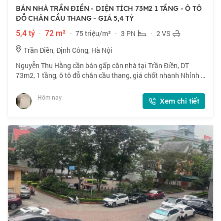
BÁN NHÀ TRẦN ĐIỀN - DIỆN TÍCH 73M2 1 TẦNG - Ô TÔ
ĐỖ CHÂN CẦU THANG - GIÁ 5,4 TỶ
5,4 tỷ
·
72 m²
·
75 triệu/m²
·
3 PN
·
2 VS
Trần Điền, Định Công, Hà Nội
Nguyễn Thu Hằng cần bán gấp căn nhà tại Trần Điền, DT
73m2, 1 tầng, ô tô đỗ chân cầu thang, giá chốt nhanh Nhỉnh 5
tỷ, thiện chí bán. 📍 Căn hộ chung cư CT5 ĐN2 định công vị trí
siêu đẹp, ngay vành đai
Hôm nay
Xem chi tiết