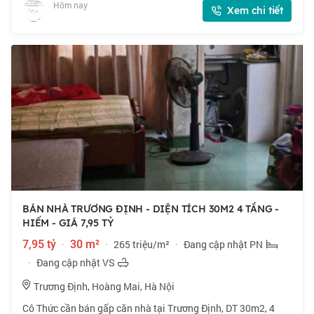
cố. 🏠 22m2 x 5 tầng,
Hôm nay
Xem chi tiết
BÁN NHÀ TRƯƠNG ĐỊNH - DIỆN TÍCH 30M2 4 TẦNG -
HIẾM - GIÁ 7,95 TỶ
7,95 tỷ
·
30 m²
·
265 triệu/m²
·
Đang cập nhật PN
·
Đang cập nhật VS
Trương Định, Hoàng Mai, Hà Nội
Cô Thức cần bán gấp căn nhà tại Trương Định, DT 30m2, 4