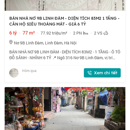
BÁN NHÀ NƠ 9B LINH ĐÀM - DIỆN TÍCH 83M2 1 TẦNG -
CĂN HỘ SIÊU THOÁNG MÁT - GIÁ 6 TỶ
6 tỷ
·
77 m²
·
77.92 triệu/m²
·
2 PN
·
2 VS
Nơ 9B Linh Đàm, Linh Đàm, Hà Nội
BÁN NHÀ NƠ 9B LINH ĐÀM - DIỆN TÍCH 83M2 - 1 TẦNG - Ô TÔ
ĐỖ SẢNH - NHỈNH 6 TỶ 📍 Ngõ 316 Nơ 9B Linh Đàm, vị trí
tuyệt vời, gần hồ điều hòa, công viên cây xanh, không khí
trong lành. 🏠 83m2 x 1 tầng, mặt
Hôm qua
Xem chi tiết