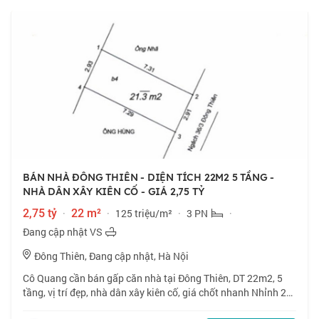
BÁN NHÀ ĐÔNG THIÊN - DIỆN TÍCH 22M2 5 TẦNG -
NHÀ DÂN XÂY KIÊN CỐ - GIÁ 2,75 TỶ
2,75 tỷ
·
22 m²
·
125 triệu/m²
·
3 PN
·
Đang cập nhật VS
Đông Thiên, Đang cập nhật, Hà Nội
Cô Quang cần bán gấp căn nhà tại Đông Thiên, DT 22m2, 5
tầng, vị trí đẹp, nhà dân xây kiên cố, giá chốt nhanh Nhỉnh 2
tỷ, thiện chí bán. 📍 Đông Thiên, vị trí đẹp, nhà dân xây kiên