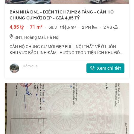
BÁN NHÀ ĐN1 - DIỆN TÍCH 71M2 6 TẦNG - CĂN HỘ
CHUNG CƯ MỚI ĐẸP - GIÁ 4,85 TỶ
4,85 tỷ
·
71 m²
·
68.31 triệu/m²
·
2 PN
·
2 VS
ĐN1, Hoàng Mai, Hà Nội
CĂN HỘ CHUNG CƯ MỚI ĐẸP FULL NỘI THẤT VỀ Ở LUÔN
KHU VỰC BẮC LINH ĐÀM - HƯỞNG TRỌN TIỆN ÍCH KHU ĐÔ
THỊ - GIAO THÔNG THUẬN TIỆN ĐI CÁC NGẢ - TƯƠI LAI PHÁT
TRIỂN GIA TĂNG! 📍 Ngõ ĐN1, Hoàng Mai. Căn hộ tầ
Hôm qua
Xem chi tiết