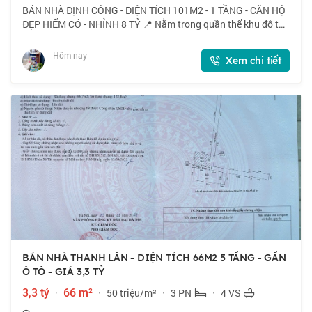
BÁN NHÀ ĐỊNH CÔNG - DIỆN TÍCH 101M2 - 1 TẦNG - CĂN HỘ
ĐẸP HIẾM CÓ - NHỈNH 8 TỶ 📍 Nằm trong quần thể khu đô thị
Định Công, mặt đường Vành đai 2,5 cách Bệnh viện Bưu Điện
chỉ vài trăm mét, nhà do HUD xâ
Hôm nay
Xem chi tiết
BÁN NHÀ THANH LÂN - DIỆN TÍCH 66M2 5 TẦNG - GẦN
Ô TÔ - GIÁ 3,3 TỶ
3,3 tỷ
·
66 m²
·
50 triệu/m²
·
3 PN
·
4 VS