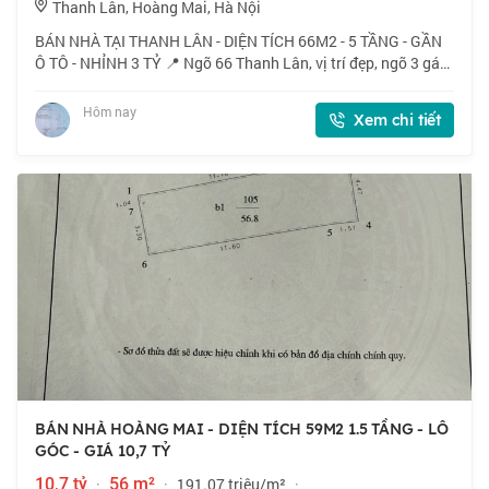
Thanh Lân, Hoàng Mai, Hà Nội
BÁN NHÀ TẠI THANH LÂN - DIỆN TÍCH 66M2 - 5 TẦNG - GẦN
Ô TÔ - NHỈNH 3 TỶ 📍 Ngõ 66 Thanh Lân, vị trí đẹp, ngõ 3 gác
tránh xe máy, 40m ra ô tô. 🏠 66m2 x 5 tầng, mặt tiền 3m. 💰
Nhỉnh 3 tỷ. 📜 Sổ đỏ cất két
Hôm nay
Xem chi tiết
BÁN NHÀ HOÀNG MAI - DIỆN TÍCH 59M2 1.5 TẦNG - LÔ
GÓC - GIÁ 10,7 TỶ
10,7 tỷ
·
56 m²
·
191.07 triệu/m²
·