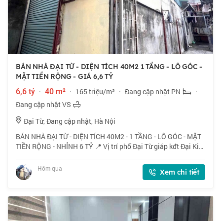
BÁN NHÀ ĐẠI TỪ - DIỆN TÍCH 40M2 1 TẦNG - LÔ GÓC -
MẶT TIỀN RỘNG - GIÁ 6,6 TỶ
6,6 tỷ
·
40 m²
·
165 triệu/m²
·
Đang cập nhật PN
·
Đang cập nhật VS
Đại Từ, Đang cập nhật, Hà Nội
BÁN NHÀ ĐẠI TỪ - DIỆN TÍCH 40M2 - 1 TẦNG - LÔ GÓC - MẶT
TIỀN RỘNG - NHỈNH 6 TỶ 📍 Vị trí phố Đại Từ giáp kđt Đại Kim
- Linh Đàm, gần hồ thoáng mát, tiện ích trường chợ đầy đủ. 🏠
40m2 x 1 tầng, mặt tiền
Hôm qua
Xem chi tiết