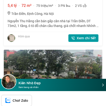
5,4 tỷ
·
72 m²
·
75 triệu/m²
·
3 PN
·
2 VS
Trần Điền, Định Công, Hà Nội
Nguyễn Thu Hằng cần bán gấp căn nhà tại Trần Điền, DT
73m2, 1 tầng, ô tô đỗ chân cầu thang, giá chốt nhanh Nhỉnh 5
tỷ, thiện chí bán. 📍 Căn hộ chung cư CT5 ĐN2 định công vị trí
siêu đẹp, ngay vành đai
Hôm qua
Xem chi tiết
Kiên Nhà Đẹp
Xem trang cá nhân
Chat Zalo
BÁN NHÀ ĐN1 - DIỆN TÍCH 71M2 6 TẦNG - CĂN HỘ