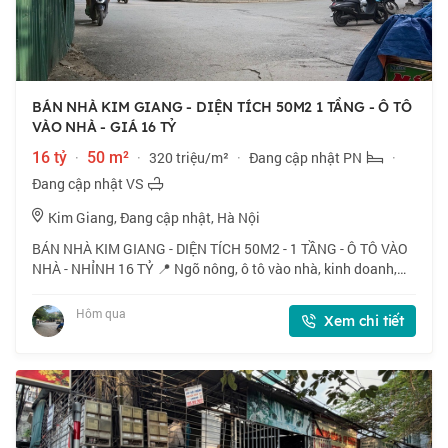
BÁN NHÀ KIM GIANG - DIỆN TÍCH 50M2 1 TẦNG - Ô TÔ
VÀO NHÀ - GIÁ 16 TỶ
16 tỷ
·
50 m²
·
320 triệu/m²
·
Đang cập nhật PN
·
Đang cập nhật VS
Kim Giang, Đang cập nhật, Hà Nội
BÁN NHÀ KIM GIANG - DIỆN TÍCH 50M2 - 1 TẦNG - Ô TÔ VÀO
NHÀ - NHỈNH 16 TỶ 📍 Ngõ nông, ô tô vào nhà, kinh doanh,
xây cho thuê, mặt tiền rộng, sát vách ĐTM Đại Kim. 🏠 50m2 x
1 tầng, mặt tiền 5.6m. 💰 Nhỉn
Hôm qua
Xem chi tiết