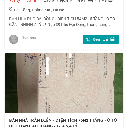
7,1 tỷ
·
30 m²
·
236.67 triệu/m²
·
4 PN
·
1 VS
Đại Đồng, Hoàng Mai, Hà Nội
BÁN NHÀ PHỐ ĐẠI ĐỒNG - DIỆN TÍCH 54M2 - 5 TẦNG - Ô TÔ
GẦN - NHỈNH 7 TỶ 📍 Ngõ 39 Phố Đại Đồng, thông sang
Nguyễn Khoái, Vĩnh Hưng. Ngõ thoáng, vị trí đẹp. 🏠 54m2 x 5
tầng, mặt tiền 5.2m. 💰 Nhỉnh 7 tỷ.
Hôm qua
Xem chi tiết
BÁN NHÀ TRẦN ĐIỀN - DIỆN TÍCH 73M2 1 TẦNG - Ô TÔ
ĐỖ CHÂN CẦU THANG - GIÁ 5,4 TỶ