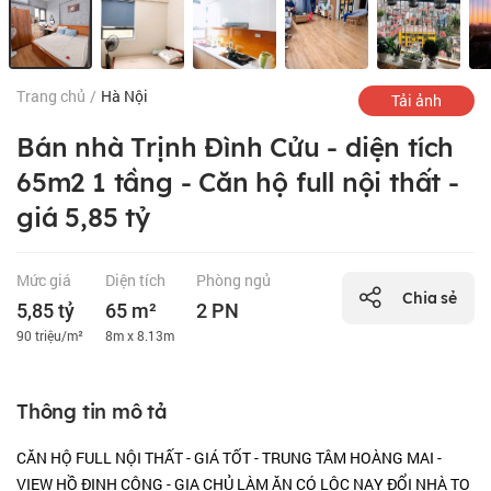
Trang chủ
/
Hà Nội
Tải ảnh
Bán nhà Trịnh Đình Cửu - diện tích
65m2 1 tầng - Căn hộ full nội thất -
giá 5,85 tỷ
Mức giá
Diện tích
Phòng ngủ
Chia sẻ
5,85 tỷ
65 m²
2 PN
90 triệu/m²
8m x 8.13m
Thông tin mô tả
CĂN HỘ FULL NỘI THẤT - GIÁ TỐT - TRUNG TÂM HOÀNG MAI -
VIEW HỒ ĐỊNH CÔNG - GIA CHỦ LÀM ĂN CÓ LỘC NAY ĐỔI NHÀ TO