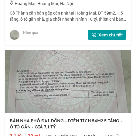
Hoàng Mai, Hoàng Mai, Hà Nội
Cô Thành cần bán gấp căn nhà tại Hoàng Mai, DT 59m2, 1.5
tầng, ô tô gần nhà, giá chốt nhanh Nhỉnh 10 tỷ, thiện chí bán.
📍 Ngõ 160 phố Hoàng Mai. Lô góc, ngõ thông, gần phố. 🏠
59m2 x 1.5 tầng, mặt tiền
Hôm qua
Xem chi tiết
BÁN NHÀ PHỐ ĐẠI ĐỒNG - DIỆN TÍCH 54M2 5 TẦNG -
Ô TÔ GẦN - GIÁ 7,1 TỶ