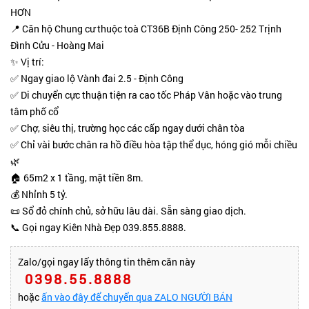
HƠN
📍 Căn hộ Chung cư thuộc toà CT36B Định Công 250- 252 Trịnh
Đình Cửu - Hoàng Mai
✨ Vị trí:
✅ Ngay giao lộ Vành đai 2.5 - Định Công
✅ Di chuyển cực thuận tiện ra cao tốc Pháp Vân hoặc vào trung
tâm phố cổ
✅ Chợ, siêu thị, trường học các cấp ngay dưới chân tòa
✅ Chỉ vài bước chân ra hồ điều hòa tập thể dục, hóng gió mỗi chiều
🌿
🏠 65m2 x 1 tầng, mặt tiền 8m.
💰 Nhỉnh 5 tỷ.
📜 Sổ đỏ chính chủ, sở hữu lâu dài. Sẵn sàng giao dịch.
📞 Gọi ngay Kiên Nhà Đẹp 039.855.8888.
Zalo/gọi ngay lấy thông tin thêm căn này
0398.55.8888
hoặc
ấn vào đây để chuyển qua ZALO NGƯỜI BÁN