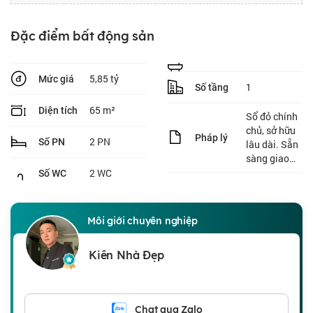
Đặc điểm bất động sản
5,85 tỷ
Mức giá
1
Số tầng
65 m²
Diện tích
Sổ đỏ chính
chủ, sở hữu
Pháp lý
2 PN
Số PN
lâu dài. Sẵn
sàng giao
dịch.
2 WC
Số WC
Môi giới chuyên nghiệp
Kiên Nhà Đẹp
Chat qua Zalo