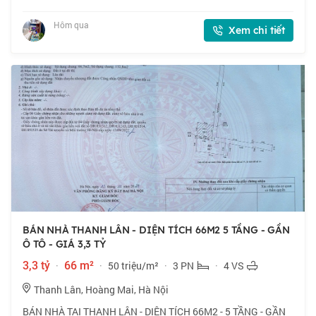
Định Công, mặt đường Vành đai 2,5 cách Bệnh viện Bưu Điện
chỉ vài trăm mét, nhà do HUD xâ
Hôm qua
Xem chi tiết
BÁN NHÀ THANH LÂN - DIỆN TÍCH 66M2 5 TẦNG - GẦN
Ô TÔ - GIÁ 3,3 TỶ
3,3 tỷ
·
66 m²
·
50 triệu/m²
·
3 PN
·
4 VS
Thanh Lân, Hoàng Mai, Hà Nội
BÁN NHÀ TẠI THANH LÂN - DIỆN TÍCH 66M2 - 5 TẦNG - GẦN