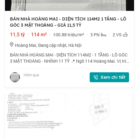
BÁN NHÀ HOÀNG MAI - DIỆN TÍCH 114M2 1 TẦNG - LÔ
GÓC 3 MẶT THOÁNG - GIÁ 11,5 TỶ
11,5 tỷ
·
114 m²
·
100.88 triệu/m²
·
3 PN
·
2 VS
Hoàng Mai, Đang cập nhật, Hà Nội
BÁN NHÀ HOÀNG MAI - DIỆN TÍCH 114M2 - 1 TẦNG - LÔ GÓC
3 MẶT THOÁNG - NHỈNH 11 TỶ 📍 Ngõ 114 Hoàng Mai. Vị trí
thuận tiện, kết nối nhanh các tuyến Tam Trinh, Đền Lừ, gần
chợ đầu mối phía Nam, chợ Tân Ma
Hôm qua
Xem chi tiết