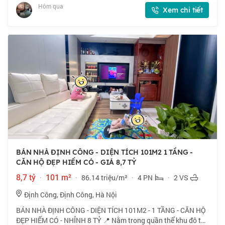
tầng, mặt tiền 4m. 💰 Nhỉnh 7
Hôm qua
Xem chi tiết
BÁN NHÀ ĐỊNH CÔNG - DIỆN TÍCH 101M2 1 TẦNG -
CĂN HỘ ĐẸP HIẾM CÓ - GIÁ 8,7 TỶ
8,7 tỷ
·
101 m²
·
86.14 triệu/m²
·
4 PN
·
2 VS
Định Công, Định Công, Hà Nội
BÁN NHÀ ĐỊNH CÔNG - DIỆN TÍCH 101M2 - 1 TẦNG - CĂN HỘ
ĐẸP HIẾM CÓ - NHỈNH 8 TỶ 📍 Nằm trong quần thể khu đô thị