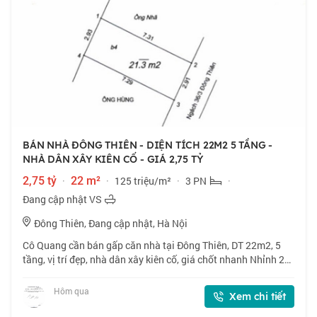
BÁN NHÀ ĐÔNG THIÊN - DIỆN TÍCH 22M2 5 TẦNG -
NHÀ DÂN XÂY KIÊN CỐ - GIÁ 2,75 TỶ
2,75 tỷ
·
22 m²
·
125 triệu/m²
·
3 PN
·
Đang cập nhật VS
Đông Thiên, Đang cập nhật, Hà Nội
Cô Quang cần bán gấp căn nhà tại Đông Thiên, DT 22m2, 5
tầng, vị trí đẹp, nhà dân xây kiên cố, giá chốt nhanh Nhỉnh 2
tỷ, thiện chí bán. 📍 Đông Thiên, vị trí đẹp, nhà dân xây kiên
cố. 🏠 22m2 x 5 tầng,
Hôm qua
Xem chi tiết