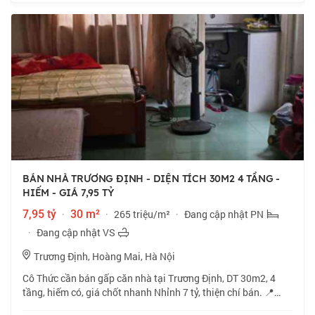
BÁN NHÀ TRƯƠNG ĐỊNH - DIỆN TÍCH 30M2 4 TẦNG -
HIẾM - GIÁ 7,95 TỶ
7,95 tỷ
·
30 m²
·
265 triệu/m²
·
Đang cập nhật PN
·
Đang cập nhật VS
Trương Định, Hoàng Mai, Hà Nội
Cô Thức cần bán gấp căn nhà tại Trương Định, DT 30m2, 4
tầng, hiếm có, giá chốt nhanh Nhỉnh 7 tỷ, thiện chí bán. 📍
Ngõ 521 phố Trương Định, vị trí đẹp, gần phố. 🏠 30m2 x 4