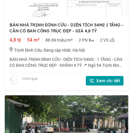
BÁN NHÀ TRỊNH ĐÌNH CỬU - DIỆN TÍCH 54M2 1 TẦNG -
CĂN CÓ BAN CÔNG TRỤC ĐẸP - GIÁ 4,8 TỶ
4,8 tỷ
·
54 m²
·
88.89 triệu/m²
·
2 PN
·
2 VS
Trịnh Đình Cửu, Đang cập nhật, Hà Nội
BÁN NHÀ TRỊNH ĐÌNH CỬU - DIỆN TÍCH 54M2 - 1 TẦNG - CĂN
CÓ BAN CÔNG TRỤC ĐẸP - NHỈNH 4 TỶ 📍 Ngõ 54 Trịnh Đình
Cửu, căn có ban công thoáng mát, gần chợ, vinmart, thuận
tiện cho việc mua sắm. 🏠 54m2 x 1
Hôm qua
Xem chi tiết