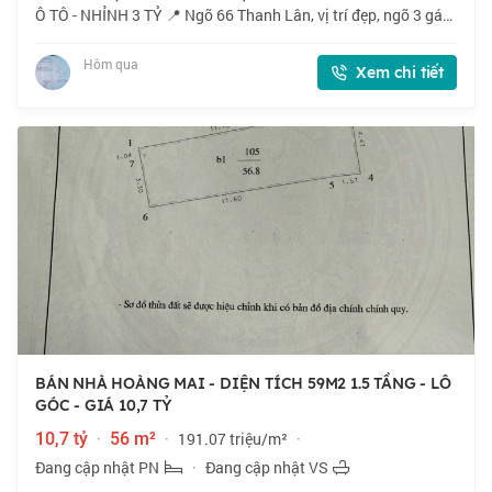
Ô TÔ - NHỈNH 3 TỶ 📍 Ngõ 66 Thanh Lân, vị trí đẹp, ngõ 3 gác
tránh xe máy, 40m ra ô tô. 🏠 66m2 x 5 tầng, mặt tiền 3m. 💰
Nhỉnh 3 tỷ. 📜 Sổ đỏ cất két
Hôm qua
Xem chi tiết
BÁN NHÀ HOÀNG MAI - DIỆN TÍCH 59M2 1.5 TẦNG - LÔ
GÓC - GIÁ 10,7 TỶ
10,7 tỷ
·
56 m²
·
191.07 triệu/m²
·
Đang cập nhật PN
·
Đang cập nhật VS