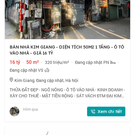
BÁN NHÀ KIM GIANG - DIỆN TÍCH 50M2 1 TẦNG - Ô TÔ
VÀO NHÀ - GIÁ 16 TỶ
16 tỷ
·
50 m²
·
320 triệu/m²
·
Đang cập nhật PN
·
Đang cập nhật VS
Kim Giang, Đang cập nhật, Hà Nội
THỬA ĐẤT ĐẸP - NGÕ NÔNG - Ô TÔ VÀO NHÀ - KINH DOANH -
XÂY CHO THUÊ - MẶT TIỀN RỘNG - SÁT VÁCH ĐTM ĐẠI KIM
📍 Ngõ 168 Kim Giang, vị trí thuận lợi cho kinh doanh, ô tô
vào nhà. 🏠 50m2 x 1 tầng, mặt tiền
Hôm qua
Xem chi tiết