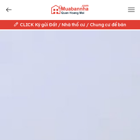
CLICK Ký gửi Đất / Nhà thổ cư / Chung cư để bán