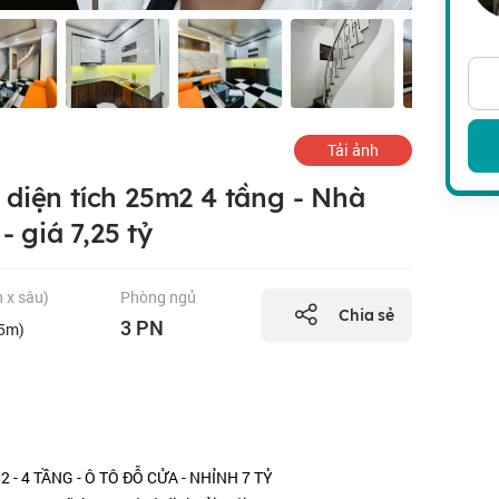
Tải ảnh
diện tích 25m2 4 tầng - Nhà
- giá 7,25 tỷ
n x sâu)
Phòng ngủ
Chia sẻ
3 PN
.5m)
 - 4 TẦNG - Ô TÔ ĐỖ CỬA - NHỈNH 7 TỶ