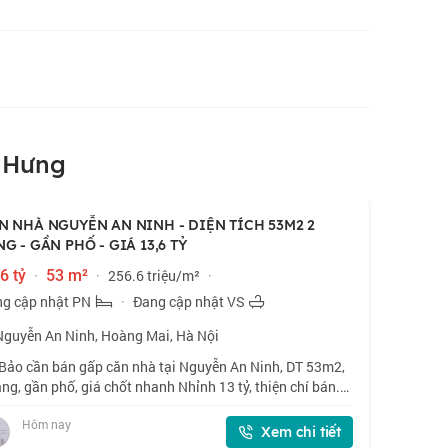
 Hưng
N NHÀ NGUYỄN AN NINH - DIỆN TÍCH 53M2 2
NG - GẦN PHỐ - GIÁ 13,6 TỶ
6 tỷ
·
53 m²
·
256.6 triệu/m²
·
g cập nhật PN
·
Đang cập nhật VS
Nguyễn An Ninh, Hoàng Mai, Hà Nội
Bảo cần bán gấp căn nhà tại Nguyễn An Ninh, DT 53m2,
ầng, gần phố, giá chốt nhanh Nhỉnh 13 tỷ, thiện chí bán.
Ngõ 134 Nguyễn An Ninh. Gần phố, vị trí thuận lợi. 🏠
Hôm nay
2 x 2 tầng, mặt tiền 3.4m.
Xem chi tiết