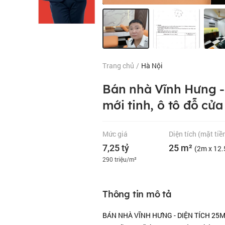
Trang chủ
/
Hà Nội
Bán nhà Vĩnh Hưng - 
mới tinh, ô tô đỗ cửa 
Mức giá
Diện tích
(mặt tiề
7,25 tỷ
25 m²
(2m x 12
290 triệu/m²
Thông tin mô tả
BÁN NHÀ VĨNH HƯNG - DIỆN TÍCH 25M2