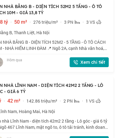
N NHÀ BẰNG B - DIỆN TÍCH 52M2 5 TẦNG - Ô TÔ
CH 10M - GIÁ 13,8 TỶ
8 tỷ
·
50 m²
·
276 triệu/m²
·
3 PN
·
3 VS
Bằng B, Thanh Liệt, Hà Nội
 NHÀ BẰNG B - DIỆN TÍCH 52M2 - 5 TẦNG - Ô TÔ CÁCH
 - NHÀ HIẾM LINH ĐÀM 📍 Ngõ 2A, cạnh Nhà văn hoá,
ng trước nhà ô tô dừng đỗ - Kinh doanh, chỉ 15m ra ô tô
Hôm qua
nh. 🏠 52m2 x 5 tầng, mặt tiền 4m.
Xem chi tiết
N NHÀ LĨNH NAM - DIỆN TÍCH 42M2 2 TẦNG - LÔ
C - GIÁ 6 TỶ
ỷ
·
42 m²
·
142.86 triệu/m²
·
2 PN
·
1 VS
Lĩnh Nam, Hoàng Mai, Hà Nội
 nhà Lĩnh Nam - diện tích 42m2 2 tầng - Lô góc - giá 6 tỷ
Ngõ 467 Lĩnh Nam, mặt ngõ to, ô tô tải tránh, kinh doanh
 uất, vỉa hè rộng. 🏠 42m2 x 2 tầng, mặt tiền 4.3m. 💰