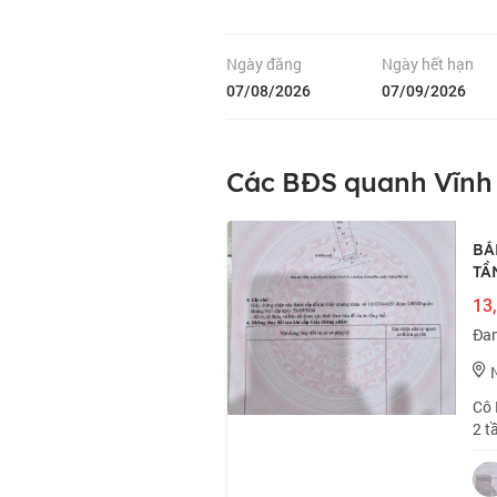
Ngày đăng
Ngày hết hạn
07/08/2026
07/09/2026
Các BĐS quanh Vĩnh
BÁ
TẦ
13,
Đan
Cô 
2 t
📍 
53m