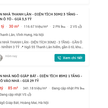
N NHÀ THANH LÂN - DIỆN TÍCH 30M2 3 TẦNG -
 Ô TÔ - GIÁ 3,5 TỶ
 tỷ
·
30 m²
·
116.67 triệu/m²
·
2 PN
·
2 VS
Thanh Lân, Vĩnh Hưng, Hà Nội
 NHÀ THANH LÂN - DIỆN TÍCH 30M2 - 3 TẦNG - GẦN Ô
- NHỈNH 3 TỶ 📍 Ngõ 55 Thanh Lân hiếm, gần ô tô, khu
 trung tâm hành chính phường Vĩnh Hưng. 🏠 30m2 x 3
Hôm nay
g, mặt tiền 4m. 💰 Nhỉnh 3 tỷ. 📜 Sổ đ
Xem chi tiết
N NHÀ NGÕ GIÁP BÁT - DIỆN TÍCH 85M2 1 TẦNG -
TÔ VÀO NHÀ - GIÁ 29 TỶ
tỷ
·
85 m²
·
341.18 triệu/m²
·
Đang cập nhật PN
Đang cập nhật VS
Ngõ Giáp Bát, Hoàng Mai, Hà Nội