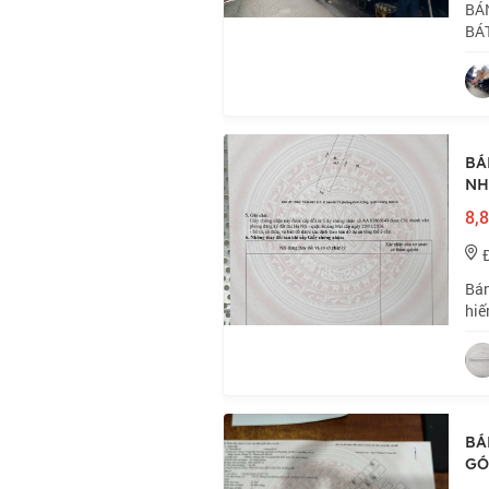
BÁ
BÁ
NHÀ
Hai
BÁ
NH
8,8
Bán
hiế
ô t
tri
BÁ
GÓC