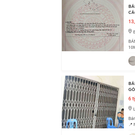
BÁ
CÁ
13,
BÁN
10M
đườ
trá
BÁ
GÓ
6 t
Bán
📍 
sầm