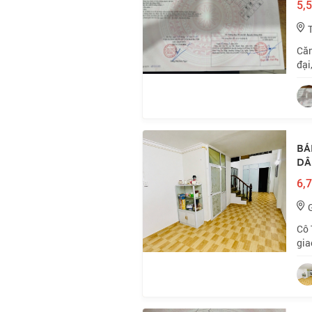
5,5
Căn
đại
như
đỏ 
BÁ
DÂN
6,7
Cô 
gia
Nhỉ
🏠 