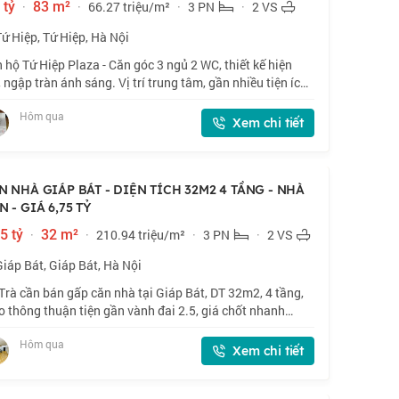
 tỷ
·
83 m²
·
66.27 triệu/m²
·
3 PN
·
2 VS
Tứ Hiệp, Tứ Hiệp, Hà Nội
 hộ Tứ Hiệp Plaza - Căn góc 3 ngủ 2 WC, thiết kế hiện
, ngập tràn ánh sáng. Vị trí trung tâm, gần nhiều tiện ích
 trung tâm thương mại, rạp chiếu phim, bể bơi 4 mùa. Sổ
Hôm qua
cất két, giao dịch
Xem chi tiết
N NHÀ GIÁP BÁT - DIỆN TÍCH 32M2 4 TẦNG - NHÀ
 - GIÁ 6,75 TỶ
5 tỷ
·
32 m²
·
210.94 triệu/m²
·
3 PN
·
2 VS
Giáp Bát, Giáp Bát, Hà Nội
Trà cần bán gấp căn nhà tại Giáp Bát, DT 32m2, 4 tầng,
o thông thuận tiện gần vành đai 2.5, giá chốt nhanh
nh 6 tỷ, thiện chí bán. 📍 Giáp Bát, gần nhiều trường ĐH.
Hôm qua
32m2 x 4 tầng, mặt tiền 3
Xem chi tiết