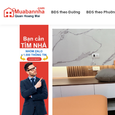
BĐS theo Đường
BĐS theo Phườ