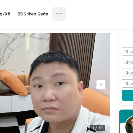
ng/Xã
BĐS theo Quận
Chọ
Chọ
Chọn
Chọn
1
/
19