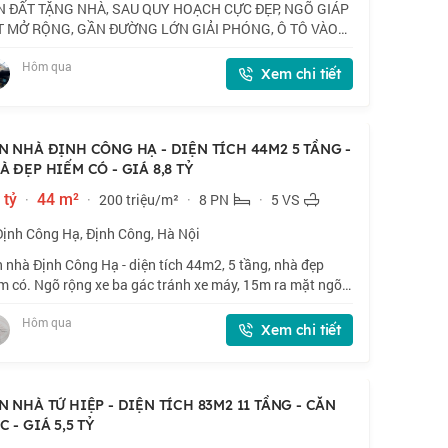
N ĐẤT TẶNG NHÀ, SAU QUY HOẠCH CỰC ĐẸP, NGÕ GIÁP
T MỞ RỘNG, GẦN ĐƯỜNG LỚN GIẢI PHÓNG, Ô TÔ VÀO
- KINH DOANH MỌI HÌNH THỨC. 📍 Vị trí vip trung tâm
Hôm qua
 Bà Trưng - Hoàng Mai. Trước nhà đường lớn sắ
Xem chi tiết
N NHÀ ĐỊNH CÔNG HẠ - DIỆN TÍCH 44M2 5 TẦNG -
À ĐẸP HIẾM CÓ - GIÁ 8,8 TỶ
 tỷ
·
44 m²
·
200 triệu/m²
·
8 PN
·
5 VS
Định Công Hạ, Định Công, Hà Nội
 nhà Định Công Hạ - diện tích 44m2, 5 tầng, nhà đẹp
m có. Ngõ rộng xe ba gác tránh xe máy, 15m ra mặt ngõ
ô. Tổng 8 phòng ngủ cho thuê, hiện đang cho thuê 18
Hôm qua
ệu/tháng. Phù hợp nhà đầu tư c
Xem chi tiết
N NHÀ TỨ HIỆP - DIỆN TÍCH 83M2 11 TẦNG - CĂN
 - GIÁ 5,5 TỶ