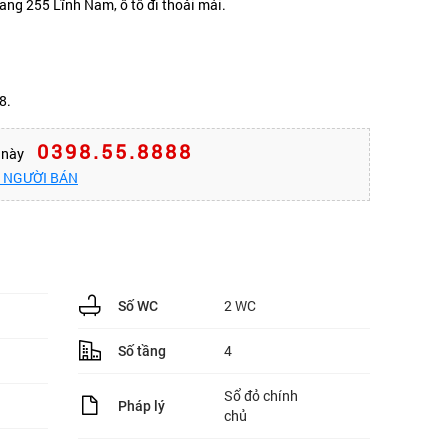
ang 255 Lĩnh Nam, ô tô đi thoải mái.
8.
0398.55.8888
n này
O NGƯỜI BÁN
2 WC
Số WC
4
Số tầng
Sổ đỏ chính
Pháp lý
chủ