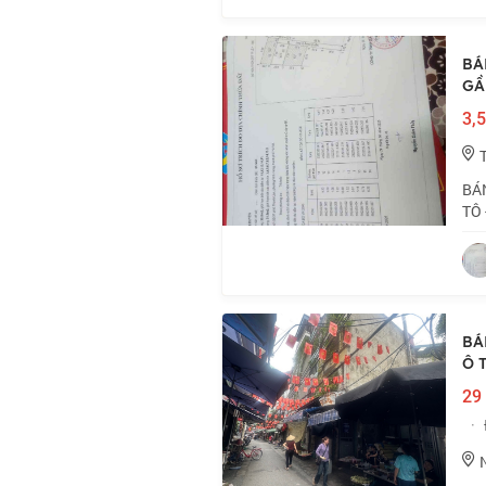
BÁ
GẦN
3,5
BÁN
TÔ 
vực
tần
BÁ
Ô 
29 
·