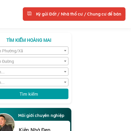
Ký gửi Đất / Nhà thổ cư / Chung cư để bán
TÌM KIẾM HOÀNG MAI
n Phường/Xã
n Đường
...
...
Tìm kiếm
Môi giới chuyên nghiệp
Kiên Nhà Đẹp