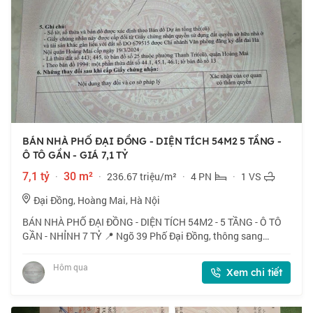
BÁN NHÀ PHỐ ĐẠI ĐỒNG - DIỆN TÍCH 54M2 5 TẦNG -
Ô TÔ GẦN - GIÁ 7,1 TỶ
7,1 tỷ
·
30 m²
·
236.67 triệu/m²
·
4 PN
·
1 VS
Đại Đồng, Hoàng Mai, Hà Nội
BÁN NHÀ PHỐ ĐẠI ĐỒNG - DIỆN TÍCH 54M2 - 5 TẦNG - Ô TÔ
GẦN - NHỈNH 7 TỶ 📍 Ngõ 39 Phố Đại Đồng, thông sang
Nguyễn Khoái, Vĩnh Hưng. Ngõ thoáng, vị trí đẹp. 🏠 54m2 x 5
tầng, mặt tiền 5.2m. 💰 Nhỉnh 7 tỷ.
Hôm qua
Xem chi tiết