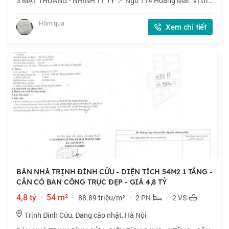
3 MẶT THOÁNG - NHỈNH 11 TỶ 📍 Ngõ 114 Hoàng Mai. Vị trí
thuận tiện, kết nối nhanh các tuyến Tam Trinh, Đền Lừ, gần
chợ đầu mối phía Nam, chợ Tân Ma
Hôm qua
Xem chi tiết
BÁN NHÀ TRỊNH ĐÌNH CỬU - DIỆN TÍCH 54M2 1 TẦNG -
CĂN CÓ BAN CÔNG TRỤC ĐẸP - GIÁ 4,8 TỶ
4,8 tỷ
·
54 m²
·
88.89 triệu/m²
·
2 PN
·
2 VS
Trịnh Đình Cửu, Đang cập nhật, Hà Nội