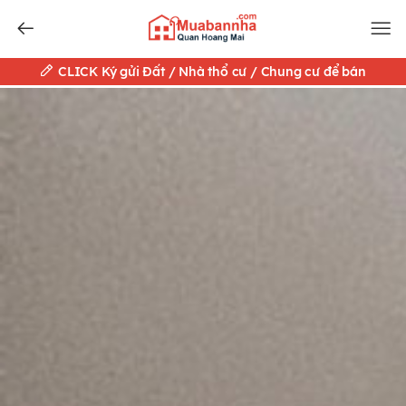
CLICK Ký gửi Đất / Nhà thổ cư / Chung cư để bán