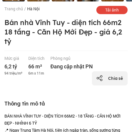
Trang chủ
/
Hà Nội
Tải ảnh
Bán nhà Vĩnh Tuy - diện tích 66m2
18 tầng - Căn Hộ Mới Đẹp - giá 6,2
tỷ
Mức giá
Diện tích
Phòng ngủ
6,2 tỷ
66 m²
Đang cập nhật PN
94 triệu/m²
6m x 11m
Chia sẻ
Thông tin mô tả
BÁN NHÀ VĨNH TUY - DIỆN TÍCH 66M2 - 18 TẦNG - CĂN HỘ MỚI
ĐẸP - NHỈNH 6 TỶ
📍 Ngay Trung Tâm Hà Nội, tiện ích ngập tràn, sống sướng từng