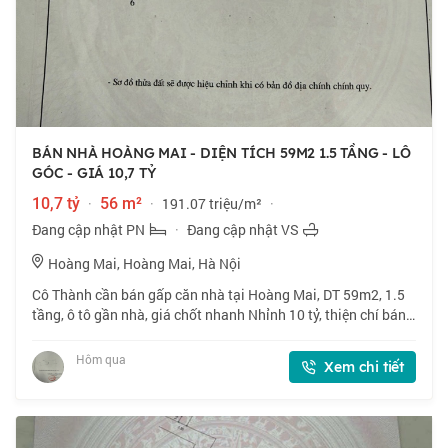
BÁN NHÀ HOÀNG MAI - DIỆN TÍCH 59M2 1.5 TẦNG - LÔ
GÓC - GIÁ 10,7 TỶ
10,7 tỷ
·
56 m²
·
191.07 triệu/m²
·
Đang cập nhật PN
·
Đang cập nhật VS
Hoàng Mai, Hoàng Mai, Hà Nội
Cô Thành cần bán gấp căn nhà tại Hoàng Mai, DT 59m2, 1.5
tầng, ô tô gần nhà, giá chốt nhanh Nhỉnh 10 tỷ, thiện chí bán.
📍 Ngõ 160 phố Hoàng Mai. Lô góc, ngõ thông, gần phố. 🏠
59m2 x 1.5 tầng, mặt tiền
Hôm qua
Xem chi tiết