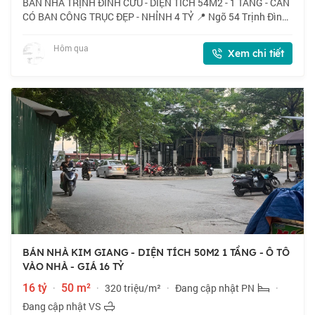
BÁN NHÀ TRỊNH ĐÌNH CỬU - DIỆN TÍCH 54M2 - 1 TẦNG - CĂN
CÓ BAN CÔNG TRỤC ĐẸP - NHỈNH 4 TỶ 📍 Ngõ 54 Trịnh Đình
Cửu, căn có ban công thoáng mát, gần chợ, vinmart, thuận
tiện cho việc mua sắm. 🏠 54m2 x 1
Hôm qua
Xem chi tiết
BÁN NHÀ KIM GIANG - DIỆN TÍCH 50M2 1 TẦNG - Ô TÔ
VÀO NHÀ - GIÁ 16 TỶ
16 tỷ
·
50 m²
·
320 triệu/m²
·
Đang cập nhật PN
·
Đang cập nhật VS