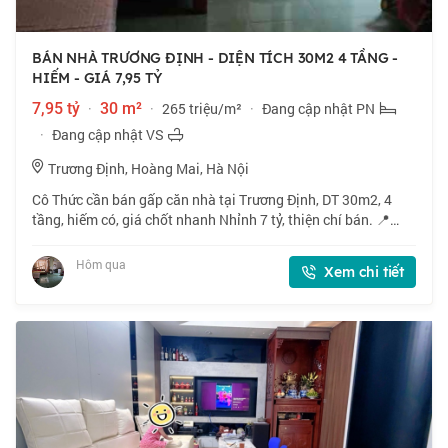
BÁN NHÀ TRƯƠNG ĐỊNH - DIỆN TÍCH 30M2 4 TẦNG -
HIẾM - GIÁ 7,95 TỶ
7,95 tỷ
·
30 m²
·
265 triệu/m²
·
Đang cập nhật PN
·
Đang cập nhật VS
Trương Định, Hoàng Mai, Hà Nội
Cô Thức cần bán gấp căn nhà tại Trương Định, DT 30m2, 4
tầng, hiếm có, giá chốt nhanh Nhỉnh 7 tỷ, thiện chí bán. 📍
Ngõ 521 phố Trương Định, vị trí đẹp, gần phố. 🏠 30m2 x 4
tầng, mặt tiền 4m. 💰 Nhỉnh 7
Hôm qua
Xem chi tiết