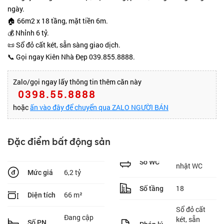
ngày.
🏠 66m2 x 18 tầng, mặt tiền 6m.
💰 Nhỉnh 6 tỷ.
📜 Sổ đỏ cất két, sẵn sàng giao dịch.
📞 Gọi ngay Kiên Nhà Đẹp 039.855.8888.
Zalo/gọi ngay lấy thông tin thêm căn này
0398.55.8888
hoặc
ấn vào đây để chuyển qua ZALO NGƯỜI BÁN
Đặc điểm bất động sản
Số WC
nhật WC
6,2 tỷ
Mức giá
18
Số tầng
66 m²
Diện tích
Sổ đỏ cất
Đang cập
két, sẵn
Số PN