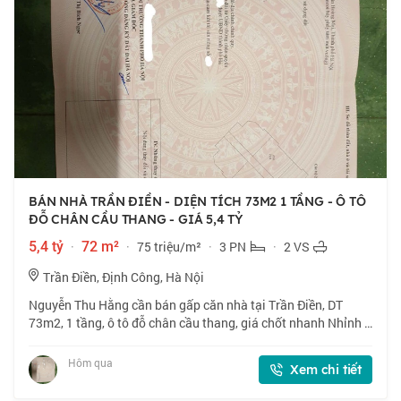
BÁN NHÀ TRẦN ĐIỀN - DIỆN TÍCH 73M2 1 TẦNG - Ô TÔ
ĐỖ CHÂN CẦU THANG - GIÁ 5,4 TỶ
5,4 tỷ
·
72 m²
·
75 triệu/m²
·
3 PN
·
2 VS
Trần Điền, Định Công, Hà Nội
Nguyễn Thu Hằng cần bán gấp căn nhà tại Trần Điền, DT
73m2, 1 tầng, ô tô đỗ chân cầu thang, giá chốt nhanh Nhỉnh 5
tỷ, thiện chí bán. 📍 Căn hộ chung cư CT5 ĐN2 định công vị trí
siêu đẹp, ngay vành đai
Hôm qua
Xem chi tiết