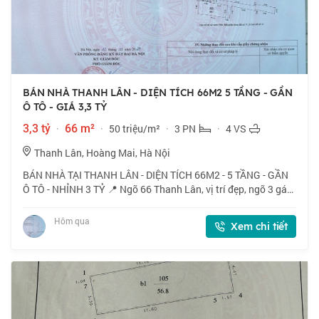
BÁN NHÀ THANH LÂN - DIỆN TÍCH 66M2 5 TẦNG - GẦN
Ô TÔ - GIÁ 3,3 TỶ
3,3 tỷ
·
66 m²
·
50 triệu/m²
·
3 PN
·
4 VS
Thanh Lân, Hoàng Mai, Hà Nội
BÁN NHÀ TẠI THANH LÂN - DIỆN TÍCH 66M2 - 5 TẦNG - GẦN
Ô TÔ - NHỈNH 3 TỶ 📍 Ngõ 66 Thanh Lân, vị trí đẹp, ngõ 3 gác
tránh xe máy, 40m ra ô tô. 🏠 66m2 x 5 tầng, mặt tiền 3m. 💰
Nhỉnh 3 tỷ. 📜 Sổ đỏ cất két
Hôm qua
Xem chi tiết