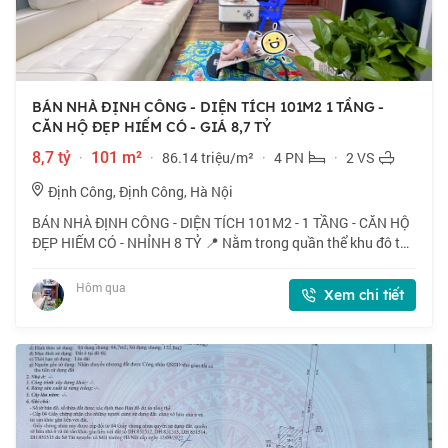
BÁN NHÀ ĐỊNH CÔNG - DIỆN TÍCH 101M2 1 TẦNG -
CĂN HỘ ĐẸP HIẾM CÓ - GIÁ 8,7 TỶ
8,7 tỷ
·
101 m²
·
86.14 triệu/m²
·
4 PN
·
2 VS
Định Công, Định Công, Hà Nội
BÁN NHÀ ĐỊNH CÔNG - DIỆN TÍCH 101M2 - 1 TẦNG - CĂN HỘ
ĐẸP HIẾM CÓ - NHỈNH 8 TỶ 📍 Nằm trong quần thể khu đô thị
Định Công, mặt đường Vành đai 2,5 cách Bệnh viện Bưu Điện
chỉ vài trăm mét, nhà do HUD xâ
Hôm qua
Xem chi tiết