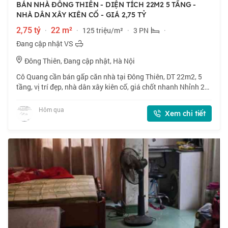
BÁN NHÀ ĐÔNG THIÊN - DIỆN TÍCH 22M2 5 TẦNG -
NHÀ DÂN XÂY KIÊN CỐ - GIÁ 2,75 TỶ
2,75 tỷ
·
22 m²
·
125 triệu/m²
·
3 PN
·
Đang cập nhật VS
Đông Thiên, Đang cập nhật, Hà Nội
Cô Quang cần bán gấp căn nhà tại Đông Thiên, DT 22m2, 5
tầng, vị trí đẹp, nhà dân xây kiên cố, giá chốt nhanh Nhỉnh 2
tỷ, thiện chí bán. 📍 Đông Thiên, vị trí đẹp, nhà dân xây kiên
cố. 🏠 22m2 x 5 tầng,
Hôm qua
Xem chi tiết