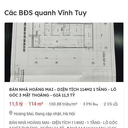
Các BĐS quanh Vĩnh Tuy
BÁN NHÀ HOÀNG MAI - DIỆN TÍCH 114M2 1 TẦNG - LÔ
GÓC 3 MẶT THOÁNG - GIÁ 11,5 TỶ
11,5 tỷ
·
114 m²
·
100.88 triệu/m²
·
3 PN
·
2 VS
Hoàng Mai, Đang cập nhật, Hà Nội
BÁN NHÀ HOÀNG MAI - DIỆN TÍCH 114M2 - 1 TẦNG - LÔ GÓC