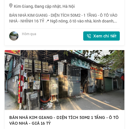
Kim Giang, Đang cập nhật, Hà Nội
BÁN NHÀ KIM GIANG - DIỆN TÍCH 50M2 - 1 TẦNG - Ô TÔ VÀO
NHÀ - NHỈNH 16 TỶ 📍 Ngõ nông, ô tô vào nhà, kinh doanh,
xây cho thuê, mặt tiền rộng, sát vách ĐTM Đại Kim. 🏠 50m2 x
1 tầng, mặt tiền 5.6m. 💰 Nhỉn
Hôm qua
Xem chi tiết
BÁN NHÀ KIM GIANG - DIỆN TÍCH 50M2 1 TẦNG - Ô TÔ
VÀO NHÀ - GIÁ 16 TỶ