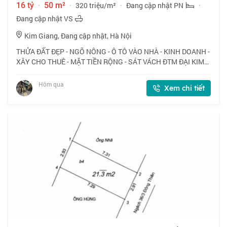
16 tỷ
·
50 m²
·
320 triệu/m²
·
Đang cập nhật PN
·
Đang cập nhật VS
Kim Giang, Đang cập nhật, Hà Nội
THỬA ĐẤT ĐẸP - NGÕ NÔNG - Ô TÔ VÀO NHÀ - KINH DOANH -
XÂY CHO THUÊ - MẶT TIỀN RỘNG - SÁT VÁCH ĐTM ĐẠI KIM
📍 Ngõ 168 Kim Giang, vị trí thuận lợi cho kinh doanh, ô tô
vào nhà. 🏠 50m2 x 1 tầng, mặt tiền
Hôm qua
Xem chi tiết