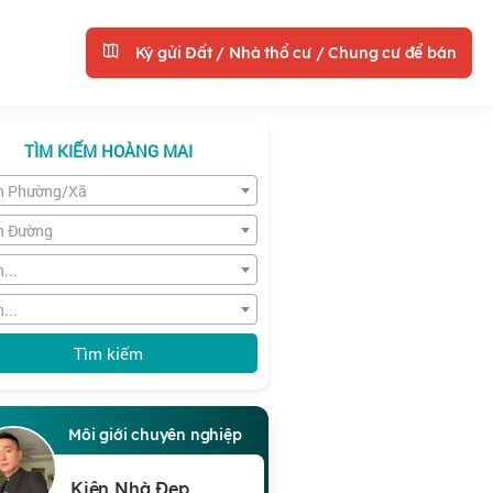
Ký gửi Đất / Nhà thổ cư / Chung cư để bán
TÌM KIẾM HOÀNG MAI
n Phường/Xã
n Đường
...
...
Tìm kiếm
Môi giới chuyên nghiệp
Kiên Nhà Đẹp