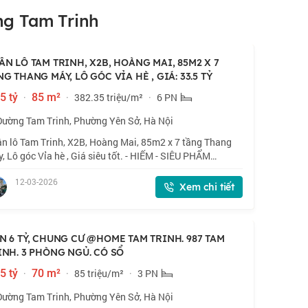
g Tam Trinh
ÂN LÔ TAM TRINH, X2B, HOÀNG MAI, 85M2 X 7
NG THANG MÁY, LÔ GÓC VỈA HÈ , GIÁ: 33.5 TỶ
5 tỷ
·
85 m²
·
382.35 triệu/m²
·
6 PN
Đường Tam Trinh, Phường Yên Sở, Hà Nội
n lô Tam Trinh, X2B, Hoàng Mai, 85m2 x 7 tầng Thang
, Lô góc Vỉa hè , Giá siêu tốt. - HIẾM - SIÊU PHẨM
ÀNG MAI - TOÀ NHÀ VĂN PHÒNG - PHÂN LÔ - Ô TÔ
12-03-2026
NH - VÀO NHÀ - VIEW HỒ- KINH DOANH - TIỆN
Xem chi tiết
N 6 TỶ, CHUNG CƯ @HOME TAM TRINH. 987 TAM
INH. 3 PHÒNG NGỦ. CÓ SỔ
5 tỷ
·
70 m²
·
85 triệu/m²
·
3 PN
Đường Tam Trinh, Phường Yên Sở, Hà Nội