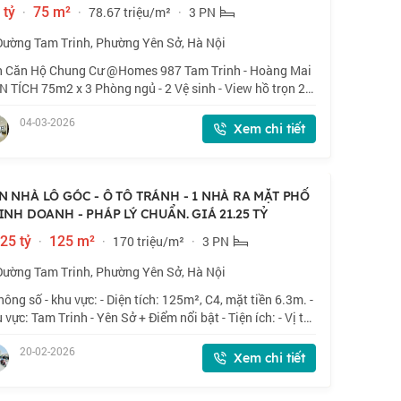
 tỷ
·
75 m²
·
78.67 triệu/m²
·
3 PN
Đường Tam Trinh, Phường Yên Sở, Hà Nội
 Căn Hộ Chung Cư @Homes 987 Tam Trinh - Hoàng Mai
N TÍCH 75m2 x 3 Phòng ngủ - 2 Vệ sinh - View hồ trọn 2
... Căn hộ tầng cao - Full nội thất - Xách vali về ở ngay
04-03-2026
 Tết Toà chung cư mặt đườ
Xem chi tiết
N NHÀ LÔ GÓC - Ô TÔ TRÁNH - 1 NHÀ RA MẶT PHỐ
KINH DOANH - PHÁP LÝ CHUẨN. GIÁ 21.25 TỶ
25 tỷ
·
125 m²
·
170 triệu/m²
·
3 PN
Đường Tam Trinh, Phường Yên Sở, Hà Nội
hông số - khu vực: - Diện tích: 125m², C4, mặt tiền 6.3m. -
 vực: Tam Trinh - Yên Sở + Điểm nổi bật - Tiện ích: - Vị trí
, ô tô tránh, lô góc 2 thoáng, 10m ra mặt phố Tam Trinh,
20-02-2026
 Siêu Thị
Xem chi tiết