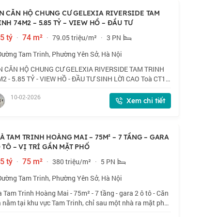
N CĂN HỘ CHUNG CƯ GELEXIA RIVERSIDE TAM
INH 74M2 – 5.85 TỶ – VIEW HỒ – ĐẦU TƯ
5 tỷ
·
74 m²
·
79.05 triệu/m²
·
3 PN
Đường Tam Trinh, Phường Yên Sở, Hà Nội
N CĂN HỘ CHUNG CƯ GELEXIA RIVERSIDE TAM TRINH
2 - 5.85 TỶ - VIEW HỒ - ĐẦU TƯ SINH LỜI CAO Toà CT1 -
ng cư Gelexia Riverside, 885 Tam Trinh, Hoàng Mai Giá
10-02-2026
: 5.85 tỷ (mức giá tốt nhất toà - đ
Xem chi tiết
À TAM TRINH HOÀNG MAI – 75M² – 7 TẦNG – GARA
Ô TÔ – VỊ TRÍ GẦN MẶT PHỐ
5 tỷ
·
75 m²
·
380 triệu/m²
·
5 PN
Đường Tam Trinh, Phường Yên Sở, Hà Nội
 Tam Trinh Hoàng Mai - 75m² - 7 tầng - gara 2 ô tô - Căn
 nằm tại khu vực Tam Trinh, chỉ sau một nhà ra mặt phố,
trí thuận tiện di chuyển sang Hai Bà Trưng - Minh Khai -