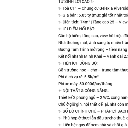
TƯ SINH LỜI CAO ✨
✨ Toà CT1 – Chung cư Gelexia Riversi
✨ Giá bán: 5.85 tỷ (mức giá tốt nhất to
✨ Diện tích: 74m² | Tầng cao 25 – Vie
✨ ƯU ĐIỂM NỔI BẬT:
Căn hộ hiếm, tầng cao, view hồ triệu đô
Nhà thoáng mát, ánh sáng tự nhiên trà
Đường Tam Trinh mở rộng – tiềm năng tă
Kết nối nhanh Minh Khai – Vành đai 2.
✨ TIỆN ÍCH ĐỒNG BỘ:
Gần trường học – chợ – trung tâm thươ
Phí dịch vụ rẻ: 5.5k/m²
Phí xe máy: 80.000đ/xe/tháng
✨️ NỘI THẤT & CÔNG NĂNG:
Thiết kế 2 phòng ngủ – 2 WC, công năn
Chủ ở giữ gìn, nội thất để lại, nhà còn
✨ SỔ ĐỎ CHÍNH CHỦ – PHÁP LÝ SẠCH
✨ Phù hợp ở thực lẫn đầu tư cho thuê, g
✨ Liên hệ ngay để xem nhà và chốt giá 