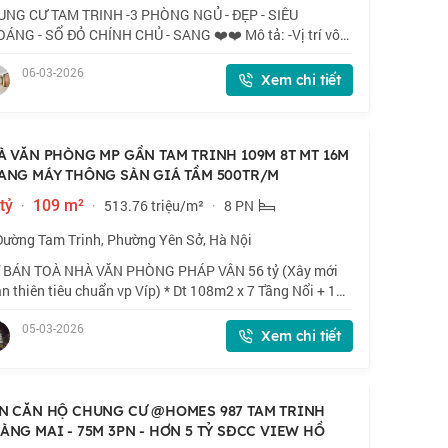
NG CƯ TAM TRINH -3 PHÒNG NGỦ - ĐẸP - SIÊU
ÁNG - SỔ ĐỎ CHÍNH CHỦ - SANG ❤️❤️ Mô tả: -Vị trí vô
g đẹp, Nằm trên mặt đường Tam Trinh, cạnh Huyndai
06-03-2026
g Đô, ngay nút giao Vành Đai 3 - Tam Trinh -
Xem chi tiết
À VĂN PHÒNG MP GẦN TAM TRINH 109M 8T MT 16M
ANG MÁY THÔNG SÀN GIÁ TẦM 500TR/M
tỷ
·
109 m²
·
513.76 triệu/m²
·
8 PN
Đường Tam Trinh, Phường Yên Sở, Hà Nội
 BÁN TOÀ NHÀ VĂN PHÒNG PHÁP VÂN 56 tỷ (Xây mới
n thiên tiêu chuẩn vp Víp) * Dt 108m2 x 7 Tầng Nổi + 1
. Mặt Tiền 16m. Tổng 700m2 sàn sử dụng, Thông sàn **
05-03-2026
NG BỊ . THANG MÁY XỊN. Đầy đủ điều
Xem chi tiết
N CĂN HỘ CHUNG CƯ @HOMES 987 TAM TRINH
ÀNG MAI - 75M 3PN - HƠN 5 TỶ SĐCC VIEW HỒ