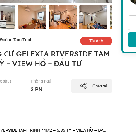
Đường Tam Trinh
Tải ảnh
 CƯ GELEXIA RIVERSIDE TAM
TỶ – VIEW HỒ – ĐẦU TƯ
 x sâu)
Phòng ngủ
Chia sẻ
3 PN
VERSIDE TAM TRINH 74M2 – 5.85 TỶ – VIEW HỒ – ĐẦU