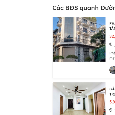
Các BĐS quanh Đườn
PH
TẦ
32,
Phâ
máy
HO
TRÁ
GẦ
TR
5,9