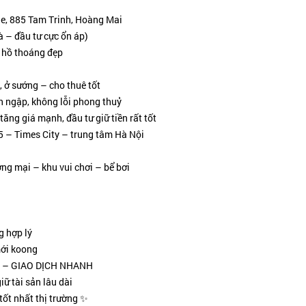
de, 885 Tam Trinh, Hoàng Mai
à – đầu tư cực ổn áp)
w hồ thoáng đẹp
, ở sướng – cho thuê tốt
n ngập, không lỗi phong thuỷ
ng giá mạnh, đầu tư giữ tiền rất tốt
5 – Times City – trung tâm Hà Nội
ng mại – khu vui chơi – bể bơi
g hợp lý
 mới koong
 – GIAO DỊCH NHANH
iữ tài sản lâu dài
tốt nhất thị trường ✨