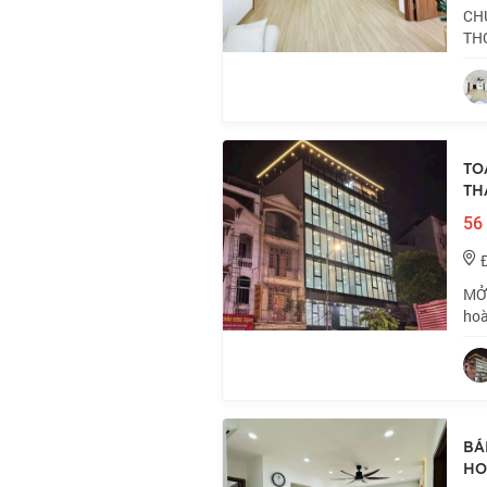
CHU
THO
cùn
Đôn
TO
TH
56 
MỞ
hoà
Hầm
TRA
BÁ
HO