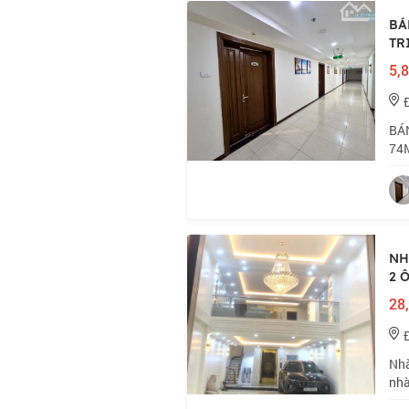
BÁ
TR
5,8
BÁ
74M
Chu
bán
NH
2 
28,
Nhà
nhà
vị 