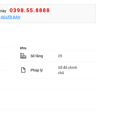
0398.55.8888
n này
O NGƯỜI BÁN
25
Số tầng
Sổ đỏ chính
Pháp lý
chủ