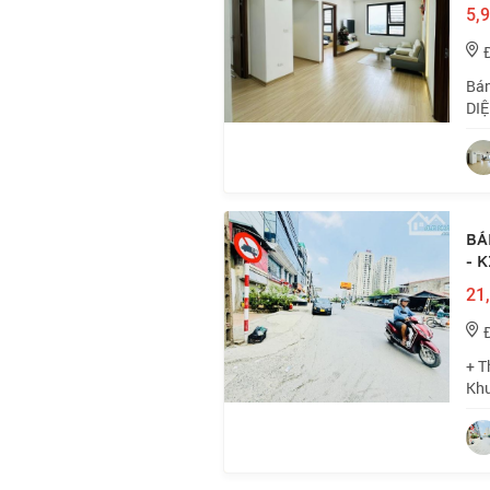
5,9
Bán
DIỆ
bên
đón
BÁ
- 
21,
+ T
Khu
đẹp
gần