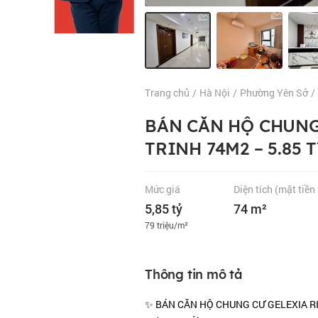
Trang chủ
/
Hà Nội
/
Phường Yên Sở
/
BÁN CĂN HỘ CHUNG
TRINH 74M2 – 5.85 
Mức giá
Diện tích
(mặt tiền
5,85 tỷ
74 m²
79 triệu/m²
Thông tin mô tả
✨ BÁN CĂN HỘ CHUNG CƯ GELEXIA RI