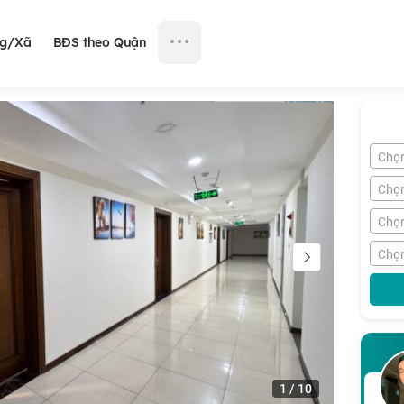
ng/Xã
BĐS theo Quận
Chọ
Chọ
Chọn
Chọn
1
/
10