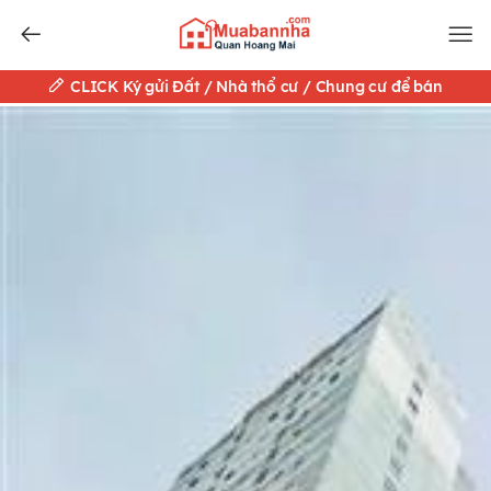
CLICK Ký gửi Đất / Nhà thổ cư / Chung cư để bán