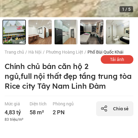
1
/
5
Trang chủ
/
Hà Nội
/
Phường Hoàng Liệt
/
Phố Bùi Quốc Khái
Tải ảnh
Chính chủ bán căn hộ 2
ngủ,full nội thất đẹp tầng trung tòa
Rice city Tây Nam Linh Đàm
Mức giá
Diện tích
Phòng ngủ
Chia sẻ
4,83 tỷ
58 m²
2 PN
83 triệu/m²