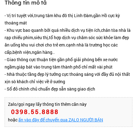
Thông tin mô tả
- Vị trí tuyệt vời,trung tâm khu đô thị Linh Đàm,gần Hồ cực kỳ
thoáng mát
- Khu vực bao quanh bởi quá nhiều dịch vụ tiện ích,chân tòa nhà là
rạp chiếu phim,siêu thị,tổ hợp dịch vụ chăm sóc sức khỏe làm đẹp
ăn uống khu vui chơi cho trẻ em.cạnh nhà là trường học các
cấp,bệnh viện,ngân hàng..
- Giao thông cực thuận tiện gần phố giải phóng bến xe nước
ngầm,giáp bát vào trung tâm thành phố chỉ mất vài phút
- Nhà thuộc tầng đẹp lý tưởng cực thoáng sáng với đầy đủ nội thất
xịn sò khách chỉ việc về ở sướng
- Sổ đỏ chính chủ chuẩn đẹp sẵn sàng giao dịch
Zalo/gọi ngay lấy thông tin thêm căn này
0398.55.8888
hoặc
ấn vào đây để chuyển qua ZALO NGƯỜI BÁN