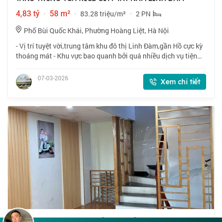
4,83 tỷ
·
58 m²
·
83.28 triệu/m²
·
2 PN
Phố Bùi Quốc Khái, Phường Hoàng Liệt, Hà Nội
- Vị trí tuyệt vời,trung tâm khu đô thị Linh Đàm,gần Hồ cực kỳ
thoáng mát - Khu vực bao quanh bởi quá nhiều dịch vụ tiện
ích,chân tòa nhà là rạp chiếu phim,siêu thị,tổ hợp dịch vụ
chăm sóc sức khỏe là
07-03-2026
Xem chi tiết