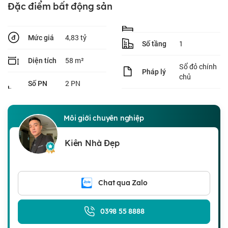
Đặc điểm bất động sản
4,83 tỷ
Mức giá
1
Số tầng
58 m²
Diện tích
Sổ đỏ chính
Pháp lý
chủ
2 PN
Số PN
Môi giới chuyên nghiệp
Kiên Nhà Đẹp
Chat qua Zalo
0398 55 8888