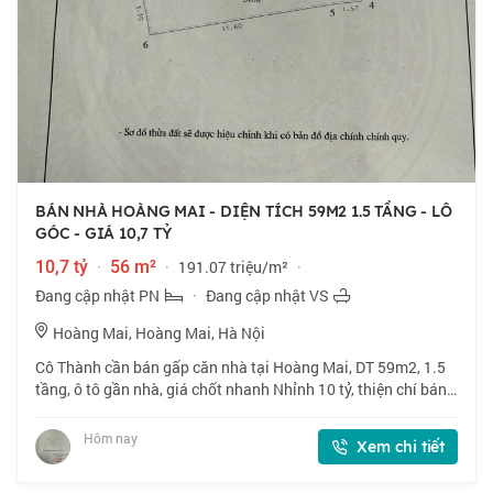
BÁN NHÀ HOÀNG MAI - DIỆN TÍCH 59M2 1.5 TẦNG - LÔ
GÓC - GIÁ 10,7 TỶ
10,7 tỷ
·
56 m²
·
191.07 triệu/m²
·
Đang cập nhật PN
·
Đang cập nhật VS
Hoàng Mai, Hoàng Mai, Hà Nội
Cô Thành cần bán gấp căn nhà tại Hoàng Mai, DT 59m2, 1.5
tầng, ô tô gần nhà, giá chốt nhanh Nhỉnh 10 tỷ, thiện chí bán.
📍 Ngõ 160 phố Hoàng Mai. Lô góc, ngõ thông, gần phố. 🏠
59m2 x 1.5 tầng, mặt tiền
Hôm nay
Xem chi tiết