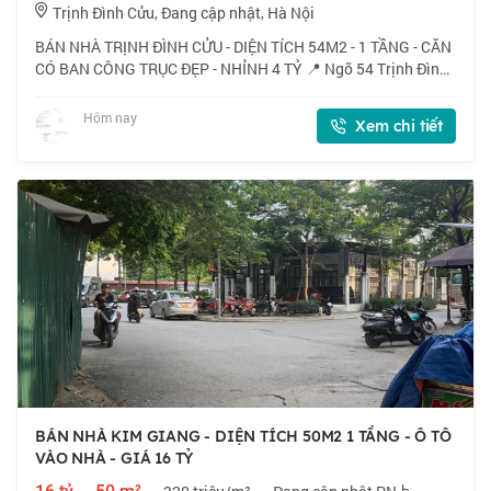
Trịnh Đình Cửu, Đang cập nhật, Hà Nội
BÁN NHÀ TRỊNH ĐÌNH CỬU - DIỆN TÍCH 54M2 - 1 TẦNG - CĂN
CÓ BAN CÔNG TRỤC ĐẸP - NHỈNH 4 TỶ 📍 Ngõ 54 Trịnh Đình
Cửu, căn có ban công thoáng mát, gần chợ, vinmart, thuận
tiện cho việc mua sắm. 🏠 54m2 x 1
Hôm nay
Xem chi tiết
BÁN NHÀ KIM GIANG - DIỆN TÍCH 50M2 1 TẦNG - Ô TÔ
VÀO NHÀ - GIÁ 16 TỶ