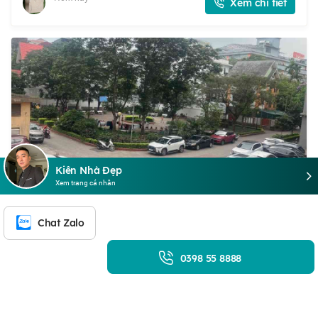
Xem chi tiết
Kiên Nhà Đẹp
Xem trang cá nhân
BÁN NHÀ ĐN1 - DIỆN TÍCH 71M2 6 TẦNG - CĂN HỘ
CHUNG CƯ MỚI ĐẸP - GIÁ 4,85 TỶ
Chat Zalo
4,85 tỷ
·
71 m²
·
68.31 triệu/m²
·
2 PN
·
2 VS
0398 55 8888
ĐN1, Hoàng Mai, Hà Nội
CĂN HỘ CHUNG CƯ MỚI ĐẸP FULL NỘI THẤT VỀ Ở LUÔN
KHU VỰC BẮC LINH ĐÀM - HƯỞNG TRỌN TIỆN ÍCH KHU ĐÔ
THỊ - GIAO THÔNG THUẬN TIỆN ĐI CÁC NGẢ - TƯƠI LAI PHÁT