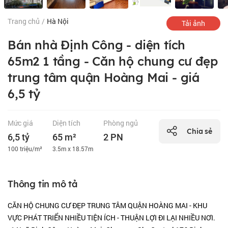
Trang chủ
/
Hà Nội
Tải ảnh
Bán nhà Định Công - diện tích
65m2 1 tầng - Căn hộ chung cư đẹp
trung tâm quận Hoàng Mai - giá
6,5 tỷ
Mức giá
Diện tích
Phòng ngủ
Chia sẻ
6,5 tỷ
65 m²
2 PN
100 triệu/m²
3.5m x 18.57m
Thông tin mô tả
CĂN HỘ CHUNG CƯ ĐẸP TRUNG TÂM QUẬN HOÀNG MAI - KHU
VỰC PHÁT TRIỂN NHIỀU TIỆN ÍCH - THUẬN LỢI ĐI LẠI NHIỀU NƠI.