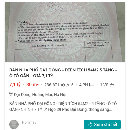
BÁN NHÀ PHỐ ĐẠI ĐỒNG - DIỆN TÍCH 54M2 5 TẦNG -
Ô TÔ GẦN - GIÁ 7,1 TỶ
7,1 tỷ
·
30 m²
·
236.67 triệu/m²
·
4 PN
·
1 VS
Đại Đồng, Hoàng Mai, Hà Nội
BÁN NHÀ PHỐ ĐẠI ĐỒNG - DIỆN TÍCH 54M2 - 5 TẦNG - Ô TÔ
GẦN - NHỈNH 7 TỶ 📍 Ngõ 39 Phố Đại Đồng, thông sang
Nguyễn Khoái, Vĩnh Hưng. Ngõ thoáng, vị trí đẹp. 🏠 54m2 x 5
tầng, mặt tiền 5.2m. 💰 Nhỉnh 7 tỷ.
Hôm nay
Xem chi tiết