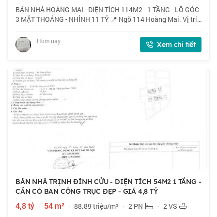
BÁN NHÀ HOÀNG MAI - DIỆN TÍCH 114M2 - 1 TẦNG - LÔ GÓC
3 MẶT THOÁNG - NHỈNH 11 TỶ 📍 Ngõ 114 Hoàng Mai. Vị trí
thuận tiện, kết nối nhanh các tuyến Tam Trinh, Đền Lừ, gần
chợ đầu mối phía Nam, chợ Tân Ma
Hôm nay
Xem chi tiết
BÁN NHÀ TRỊNH ĐÌNH CỬU - DIỆN TÍCH 54M2 1 TẦNG -
CĂN CÓ BAN CÔNG TRỤC ĐẸP - GIÁ 4,8 TỶ
4,8 tỷ
·
54 m²
·
88.89 triệu/m²
·
2 PN
·
2 VS