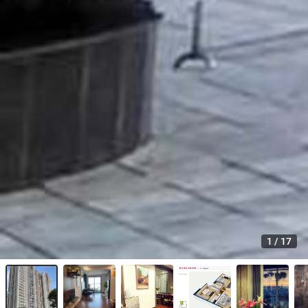
1
/
17