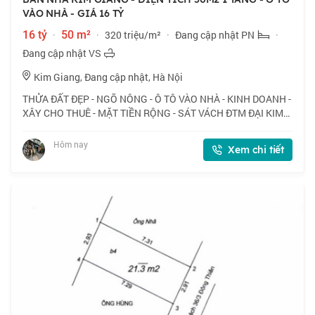
VÀO NHÀ - GIÁ 16 TỶ
16 tỷ
·
50 m²
·
320 triệu/m²
·
Đang cập nhật PN
·
Đang cập nhật VS
Kim Giang, Đang cập nhật, Hà Nội
THỬA ĐẤT ĐẸP - NGÕ NÔNG - Ô TÔ VÀO NHÀ - KINH DOANH -
XÂY CHO THUÊ - MẶT TIỀN RỘNG - SÁT VÁCH ĐTM ĐẠI KIM
📍 Ngõ 168 Kim Giang, vị trí thuận lợi cho kinh doanh, ô tô
vào nhà. 🏠 50m2 x 1 tầng, mặt tiền
Hôm nay
Xem chi tiết