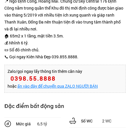
📍 Ngõ Định Công, Hoàng Mai. Chung cư Sky Central 176 Định
Công nằm trong quần thể Khu đô thị mới định công được bàn giao
vào tháng 5/2019 với nhiều tiện ích xung quanh và giáp ranh
Thanh Xuân, Đống Đa nên thuận tiện đi vào trung tâm thành phố
và đi lại nhiều nơi.
🏠 65m2 x 1 tầng, mặt tiền 3.5m.
💰 Nhỉnh 6 tỷ.
📜 Sổ đỏ chính chủ.
📞 Gọi ngay Kiên Nhà Đẹp 039.855.8888.
Zalo/gọi ngay lấy thông tin thêm căn này
0398.55.8888
hoặc
ấn vào đây để chuyển qua ZALO NGƯỜI BÁN
Đặc điểm bất động sản
2 WC
Số WC
6,5 tỷ
Mức giá