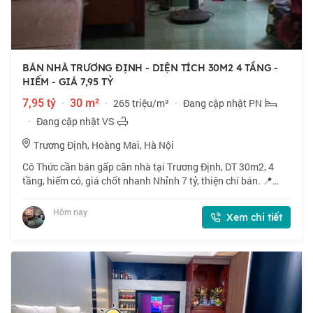
BÁN NHÀ TRƯƠNG ĐỊNH - DIỆN TÍCH 30M2 4 TẦNG -
HIẾM - GIÁ 7,95 TỶ
7,95 tỷ
·
30 m²
·
265 triệu/m²
·
Đang cập nhật PN
·
Đang cập nhật VS
Trương Định, Hoàng Mai, Hà Nội
Cô Thức cần bán gấp căn nhà tại Trương Định, DT 30m2, 4
tầng, hiếm có, giá chốt nhanh Nhỉnh 7 tỷ, thiện chí bán. 📍
Ngõ 521 phố Trương Định, vị trí đẹp, gần phố. 🏠 30m2 x 4
tầng, mặt tiền 4m. 💰 Nhỉnh 7
Hôm nay
Xem chi tiết