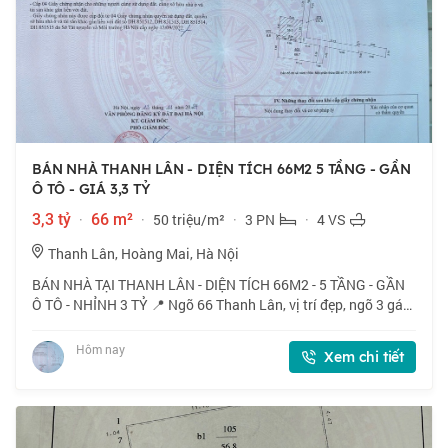
BÁN NHÀ THANH LÂN - DIỆN TÍCH 66M2 5 TẦNG - GẦN
Ô TÔ - GIÁ 3,3 TỶ
3,3 tỷ
·
66 m²
·
50 triệu/m²
·
3 PN
·
4 VS
Thanh Lân, Hoàng Mai, Hà Nội
BÁN NHÀ TẠI THANH LÂN - DIỆN TÍCH 66M2 - 5 TẦNG - GẦN
Ô TÔ - NHỈNH 3 TỶ 📍 Ngõ 66 Thanh Lân, vị trí đẹp, ngõ 3 gác
tránh xe máy, 40m ra ô tô. 🏠 66m2 x 5 tầng, mặt tiền 3m. 💰
Nhỉnh 3 tỷ. 📜 Sổ đỏ cất két
Hôm nay
Xem chi tiết