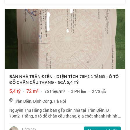
BÁN NHÀ TRẦN ĐIỀN - DIỆN TÍCH 73M2 1 TẦNG - Ô TÔ
ĐỖ CHÂN CẦU THANG - GIÁ 5,4 TỶ
5,4 tỷ
·
72 m²
·
75 triệu/m²
·
3 PN
·
2 VS
Trần Điền, Định Công, Hà Nội
Nguyễn Thu Hằng cần bán gấp căn nhà tại Trần Điền, DT
73m2, 1 tầng, ô tô đỗ chân cầu thang, giá chốt nhanh Nhỉnh 5
tỷ, thiện chí bán. 📍 Căn hộ chung cư CT5 ĐN2 định công vị trí
siêu đẹp, ngay vành đai
Hôm nay