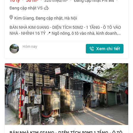
16 tỷ
·
50 m²
·
320 triệu/m²
·
Đang cập nhật PN
·
Đang cập nhật VS
Kim Giang, Đang cập nhật, Hà Nội
BÁN NHÀ KIM GIANG - DIỆN TÍCH 50M2 - 1 TẦNG - Ô TÔ VÀO
NHÀ - NHỈNH 16 TỶ 📍 Ngõ nông, ô tô vào nhà, kinh doanh,
xây cho thuê, mặt tiền rộng, sát vách ĐTM Đại Kim. 🏠 50m2 x
1 tầng, mặt tiền 5.6m. 💰 Nhỉn
Hôm nay
Xem chi tiết
BÁN NHÀ KIM GIANG - DIỆN TÍCH 50M2 1 TẦNG - Ô TÔ