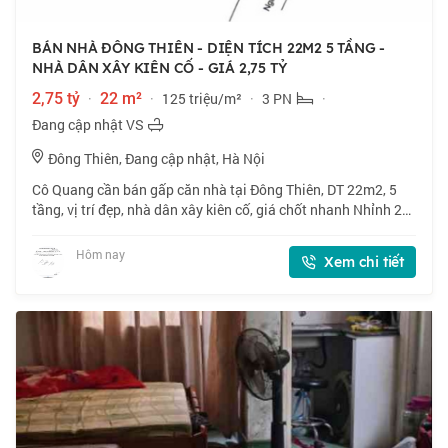
BÁN NHÀ ĐÔNG THIÊN - DIỆN TÍCH 22M2 5 TẦNG -
NHÀ DÂN XÂY KIÊN CỐ - GIÁ 2,75 TỶ
2,75 tỷ
·
22 m²
·
125 triệu/m²
·
3 PN
·
Đang cập nhật VS
Đông Thiên, Đang cập nhật, Hà Nội
Cô Quang cần bán gấp căn nhà tại Đông Thiên, DT 22m2, 5
tầng, vị trí đẹp, nhà dân xây kiên cố, giá chốt nhanh Nhỉnh 2
tỷ, thiện chí bán. 📍 Đông Thiên, vị trí đẹp, nhà dân xây kiên
cố. 🏠 22m2 x 5 tầng,
Hôm nay
Xem chi tiết