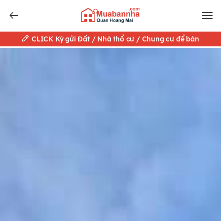
CLICK Ký gửi Đất / Nhà thổ cư / Chung cư để bán