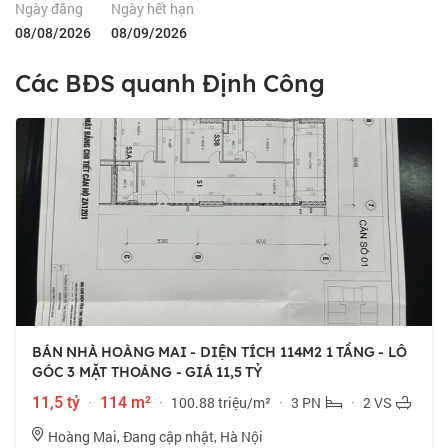
Ngày đăng
Ngày hết hạn
08/08/2026
08/09/2026
Các BĐS quanh Định Công
BÁN NHÀ HOÀNG MAI - DIỆN TÍCH 114M2 1 TẦNG - LÔ
GÓC 3 MẶT THOÁNG - GIÁ 11,5 TỶ
11,5 tỷ
·
114 m²
·
100.88 triệu/m²
·
3 PN
·
2 VS
Hoàng Mai, Đang cập nhật, Hà Nội