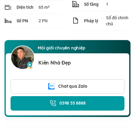
1
Số tầng
65 m²
Diện tích
Sổ đỏ chính
2 PN
Số PN
Pháp lý
chủ
Môi giới chuyên nghiệp
Kiên Nhà Đẹp
Chat qua Zalo
0398 55 8888