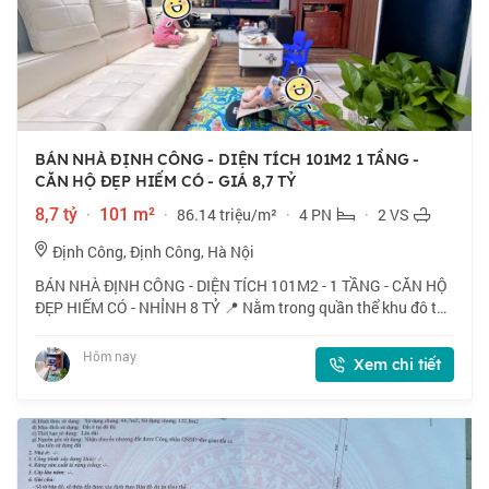
BÁN NHÀ ĐỊNH CÔNG - DIỆN TÍCH 101M2 1 TẦNG -
CĂN HỘ ĐẸP HIẾM CÓ - GIÁ 8,7 TỶ
8,7 tỷ
·
101 m²
·
86.14 triệu/m²
·
4 PN
·
2 VS
Định Công, Định Công, Hà Nội
BÁN NHÀ ĐỊNH CÔNG - DIỆN TÍCH 101M2 - 1 TẦNG - CĂN HỘ
ĐẸP HIẾM CÓ - NHỈNH 8 TỶ 📍 Nằm trong quần thể khu đô thị
Định Công, mặt đường Vành đai 2,5 cách Bệnh viện Bưu Điện
chỉ vài trăm mét, nhà do HUD xâ
Hôm nay
Xem chi tiết