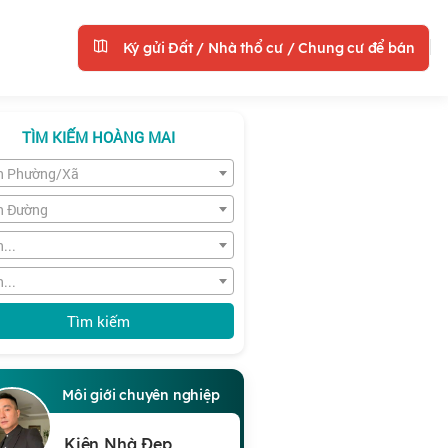
Ký gửi Đất / Nhà thổ cư / Chung cư để bán
TÌM KIẾM HOÀNG MAI
n Phường/Xã
n Đường
...
...
Tìm kiếm
Môi giới chuyên nghiệp
Kiên Nhà Đẹp