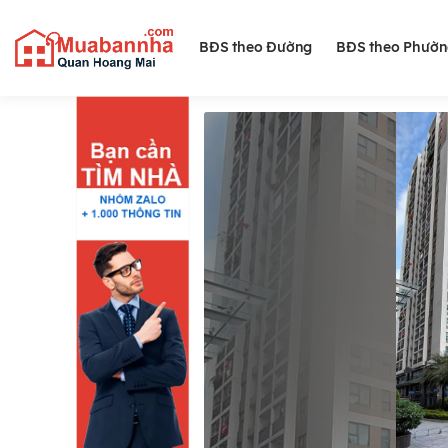
BĐS theo Đường
BĐS theo Phườ