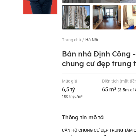
Trang chủ
/
Hà Nội
Bán nhà Định Công - 
chung cư đẹp trung 
Mức giá
Diện tích
(mặt tiề
6,5 tỷ
65 m²
(3.5m x 
100 triệu/m²
Thông tin mô tả
CĂN HỘ CHUNG CƯ ĐẸP TRUNG TÂM QU