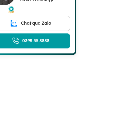
Chat qua Zalo
0398 55 8888