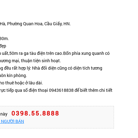
a Hà, Phường Quan Hoa, Cầu Giấy, HN.
 30m.
đẹp
m uất,50m ra ga tàu điện trên cao.Bốn phía xung quanh có
hương mại, thuận tiện sinh hoạt.
 đều rất hợp lý: Nhà đối diện cũng có diện tích tương
uôn kín phòng.
o thuê hoặc ở lâu dài.
rực tiếp qua số điện thoại 0943618838 để biết thêm chi tiết
0398.55.8888
n này
O NGƯỜI BÁN