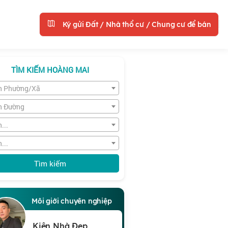
Ký gửi Đất / Nhà thổ cư / Chung cư để bán
TÌM KIẾM HOÀNG MAI
n Phường/Xã
n Đường
...
...
Tìm kiếm
Môi giới chuyên nghiệp
Kiên Nhà Đẹp