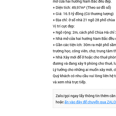
mở cửa hai hướng Nam Bắc đều đẹp.
+ Diện tích: 49,97m² (Theo sơ đồ sổ)
+ Giá: 16.5 tỷ đồng (Có thương lượng)
+ Địa chỉ: ở số nhà 21 ngõ 28 phố chù
Vị trí cực đẹp:
+ Ngõ rộng: 2m, cách phố Chùa Hà chỉ
+ Nhà mở cửa hai hướng Nam Bắc đều 
+ Gần các tiện ích: 30m ra mặt phố sầ
trường học, công viên, chợ, trung tâm t
+ Nhà Xây mới để ở hoặc cho thuê phòng
đương và đang xây 9 phòng cho thuê, l
Lý tưởng cho những ai muốn xây mới, ch
Quý khách có nhu cầu vui lòng liên hệ t
và xem nhà trực tiếp.
Zalo/gọi ngay lấy thông tin thêm că
hoặc
ấn vào đây để chuyển qua ZAL