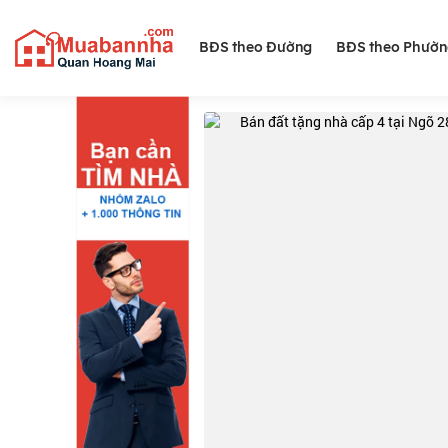
BĐS theo Đường
BĐS theo Phườ