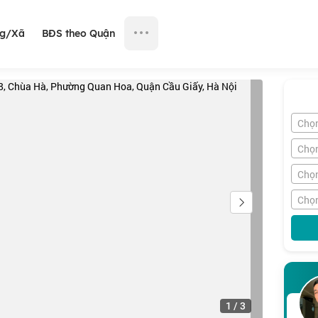
ng/Xã
BĐS theo Quận
Chọ
Chọ
Chọn
Chọn
1
/
3