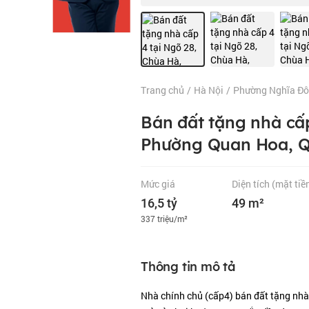
Trang chủ
/
Hà Nội
/
Phường Nghĩa Đô
Bán đất tặng nhà cấp
Phường Quan Hoa, Q
Mức giá
Diện tích
(mặt tiề
16,5 tỷ
49 m²
337 triệu/m²
Thông tin mô tả
Nhà chính chủ (cấp4) bán đất tặng nhà.