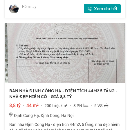
Hai Bà Trưng - Hoàng Mai. Trước nhà đường lớn sắ
Hôm nay
Xem chi tiết
BÁN NHÀ ĐỊNH CÔNG HẠ - DIỆN TÍCH 44M2 5 TẦNG -
NHÀ ĐẸP HIẾM CÓ - GIÁ 8,8 TỶ
8,8 tỷ
·
44 m²
·
200 triệu/m²
·
8 PN
·
5 VS
Định Công Hạ, Định Công, Hà Nội
Bán nhà Định Công Hạ - diện tích 44m2, 5 tầng, nhà đẹp hiếm