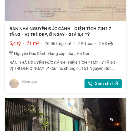
BÁN NHÀ NGUYỄN ĐỨC CẢNH - DIỆN TÍCH 71M2 7
TẦNG - VỊ TRÍ ĐẸP, Ở NGAY - GIÁ 5,4 TỶ
5,4 tỷ
·
71 m²
·
76.06 triệu/m²
·
2 PN
·
2 VS
Nguyễn Đức Cảnh, Đang cập nhật, Hà Nội
BÁN NHÀ NGUYỄN ĐỨC CẢNH - DIỆN TÍCH 71M2 - 7 TẦNG -
VỊ TRÍ ĐẸP, Ở NGAY 📍 Căn hộ chung cư 151 Nguyễn Đức
Cảnh, vị trí trung tâm quận Hoàng Mai, gần hồ Đền Lừ, giao
thông thuận tiện kết nối Trương Định,
Hôm qua
Xem chi tiết