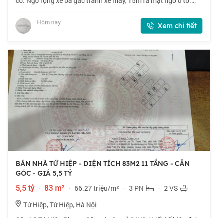
có. Ngõ rộng xe ba gác tránh xe máy, 15m ra mặt ngõ ô tô.
Tổng 8 phòng ngủ cho thuê, hiện đang cho thuê 18
triệu/tháng. Phù hợp nhà đầu tư c
Hôm nay
Xem chi tiết
BÁN NHÀ TỨ HIỆP - DIỆN TÍCH 83M2 11 TẦNG - CĂN
GÓC - GIÁ 5,5 TỶ
5,5 tỷ
·
83 m²
·
66.27 triệu/m²
·
3 PN
·
2 VS
Tứ Hiệp, Tứ Hiệp, Hà Nội