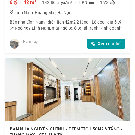
6 tỷ
·
42 m²
·
142.86 triệu/m²
·
2 PN
·
1 VS
Lĩnh Nam, Hoàng Mai, Hà Nội
Bán nhà Lĩnh Nam - diện tích 42m2 2 tầng - Lô góc - giá 6 tỷ
📍 Ngõ 467 Lĩnh Nam, mặt ngõ to, ô tô tải tránh, kinh doanh
sầm uất, vỉa hè rộng. 🏠 42m2 x 2 tầng, mặt tiền 4.3m. 💰
Nhỉnh 6 tỷ. 📜 Sổ đỏ cất
Hôm nay
Xem chi tiết
BÁN NHÀ NGUYỄN CHÍNH - DIỆN TÍCH 50M2 6 TẦNG -