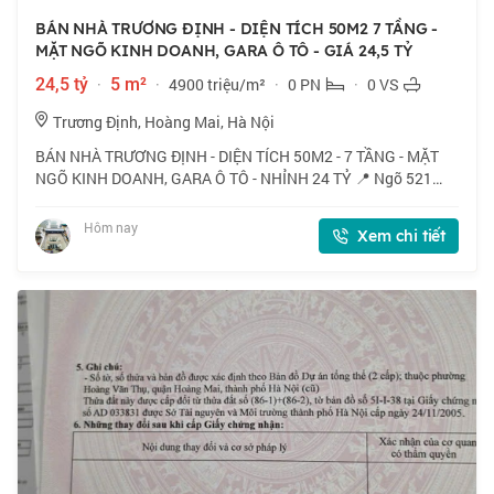
BÁN NHÀ TRƯƠNG ĐỊNH - DIỆN TÍCH 50M2 7 TẦNG -
MẶT NGÕ KINH DOANH, GARA Ô TÔ - GIÁ 24,5 TỶ
24,5 tỷ
·
5 m²
·
4900 triệu/m²
·
0 PN
·
0 VS
Trương Định, Hoàng Mai, Hà Nội
BÁN NHÀ TRƯƠNG ĐỊNH - DIỆN TÍCH 50M2 - 7 TẦNG - MẶT
NGÕ KINH DOANH, GARA Ô TÔ - NHỈNH 24 TỶ 📍 Ngõ 521
Trương Định, vị trí kinh doanh sầm uất, gần chợ dân sinh,
hàng quán, siêu thị, trường học. 🏠 50m2
Hôm nay
Xem chi tiết