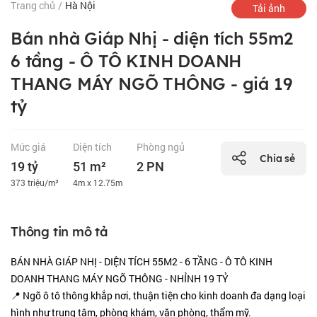
Trang chủ
/
Hà Nội
Tải ảnh
Bán nhà Giáp Nhị - diện tích 55m2
6 tầng - Ô TÔ KINH DOANH
THANG MÁY NGÕ THÔNG - giá 19
tỷ
Mức giá
Diện tích
Phòng ngủ
Chia sẻ
19 tỷ
51 m²
2 PN
373 triệu/m²
4m x 12.75m
Thông tin mô tả
BÁN NHÀ GIÁP NHỊ - DIỆN TÍCH 55M2 - 6 TẦNG - Ô TÔ KINH
DOANH THANG MÁY NGÕ THÔNG - NHỈNH 19 TỶ
📍 Ngõ ô tô thông khắp nơi, thuận tiện cho kinh doanh đa dạng loại
hình như trung tâm, phòng khám, văn phòng, thẩm mỹ.