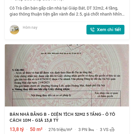
Cô Trà cần bán gấp căn nhà tại Giáp Bát, DT 32m2, 4 tầng,
giao thông thuận tiện gần vành đai 2.5, giá chốt nhanh Nhỉnh
6 tỷ, thiện chí bán. 📍 Giáp Bát, gần nhiều trường ĐH. 🏠
32m2 x 4 tầng, mặt tiền 3
Hôm nay
Xem chi tiết
BÁN NHÀ BẰNG B - DIỆN TÍCH 52M2 5 TẦNG - Ô TÔ
CÁCH 10M - GIÁ 13,8 TỶ
13,8 tỷ
·
50 m²
·
276 triệu/m²
·
3 PN
·
3 VS