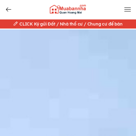
CLICK Ký gửi Đất / Nhà thổ cư / Chung cư để bán