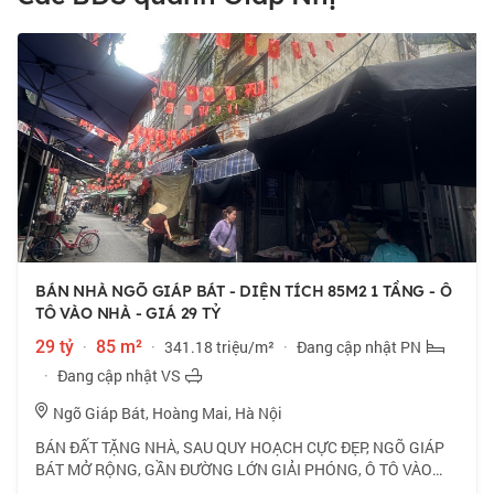
BÁN NHÀ NGÕ GIÁP BÁT - DIỆN TÍCH 85M2 1 TẦNG - Ô
TÔ VÀO NHÀ - GIÁ 29 TỶ
29 tỷ
·
85 m²
·
341.18 triệu/m²
·
Đang cập nhật PN
·
Đang cập nhật VS
Ngõ Giáp Bát, Hoàng Mai, Hà Nội
BÁN ĐẤT TẶNG NHÀ, SAU QUY HOẠCH CỰC ĐẸP, NGÕ GIÁP
BÁT MỞ RỘNG, GẦN ĐƯỜNG LỚN GIẢI PHÓNG, Ô TÔ VÀO
NHÀ- KINH DOANH MỌI HÌNH THỨC. 📍 Vị trí vip trung tâm