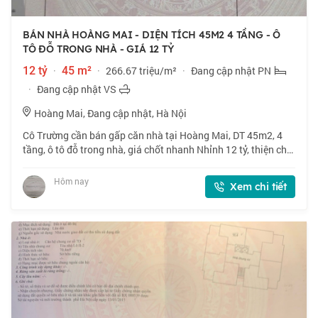
BÁN NHÀ HOÀNG MAI - DIỆN TÍCH 45M2 4 TẦNG - Ô
TÔ ĐỖ TRONG NHÀ - GIÁ 12 TỶ
12 tỷ
·
45 m²
·
266.67 triệu/m²
·
Đang cập nhật PN
·
Đang cập nhật VS
Hoàng Mai, Đang cập nhật, Hà Nội
Cô Trường cần bán gấp căn nhà tại Hoàng Mai, DT 45m2, 4
tầng, ô tô đỗ trong nhà, giá chốt nhanh Nhỉnh 12 tỷ, thiện chí
bán. 📍 Ngõ 169 Hoàng Mai, đường thông, vị trí đắc địa. 🏠
45m2 x 4 tầng, mặt tiền
Hôm nay
Xem chi tiết