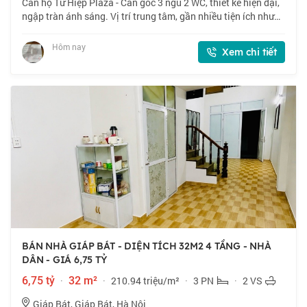
Căn hộ Tứ Hiệp Plaza - Căn góc 3 ngủ 2 WC, thiết kế hiện đại,
ngập tràn ánh sáng. Vị trí trung tâm, gần nhiều tiện ích như
trung tâm thương mại, rạp chiếu phim, bể bơi 4 mùa. Sổ đỏ
cất két, giao dịch
Hôm nay
Xem chi tiết
BÁN NHÀ GIÁP BÁT - DIỆN TÍCH 32M2 4 TẦNG - NHÀ
DÂN - GIÁ 6,75 TỶ
6,75 tỷ
·
32 m²
·
210.94 triệu/m²
·
3 PN
·
2 VS
Giáp Bát, Giáp Bát, Hà Nội