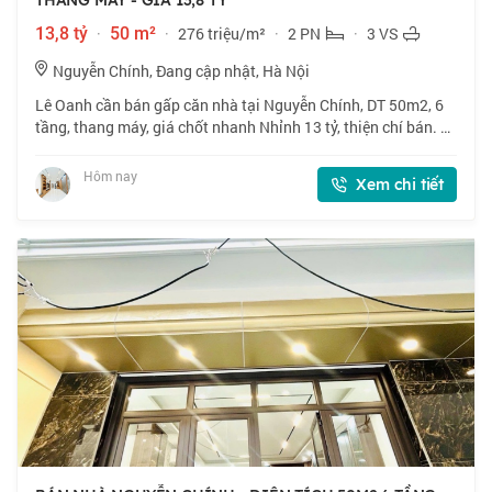
THANG MÁY - GIÁ 13,8 TỶ
13,8 tỷ
·
50 m²
·
276 triệu/m²
·
2 PN
·
3 VS
Nguyễn Chính, Đang cập nhật, Hà Nội
Lê Oanh cần bán gấp căn nhà tại Nguyễn Chính, DT 50m2, 6
tầng, thang máy, giá chốt nhanh Nhỉnh 13 tỷ, thiện chí bán. 📍
Nhà nằm vị trí đẹp, gần phố, nhiều tiện ích xung quanh. 🏠
50m2 x 6 tầng, mặt tiền
Hôm nay
Xem chi tiết