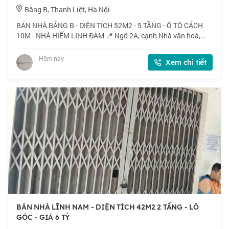
Bằng B, Thanh Liệt, Hà Nội
BÁN NHÀ BẰNG B - DIỆN TÍCH 52M2 - 5 TẦNG - Ô TÔ CÁCH
10M - NHÀ HIẾM LINH ĐÀM 📍 Ngõ 2A, cạnh Nhà văn hoá,
đường trước nhà ô tô dừng đỗ - Kinh doanh, chỉ 15m ra ô tô
tránh. 🏠 52m2 x 5 tầng, mặt tiền 4m.
Hôm nay
Xem chi tiết
BÁN NHÀ LĨNH NAM - DIỆN TÍCH 42M2 2 TẦNG - LÔ
GÓC - GIÁ 6 TỶ