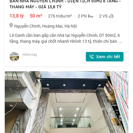
BÁN NHÀ NGUYỄN CHÍNH - DIỆN TÍCH 50M2 6 TẦNG -
THANG MÁY - GIÁ 13,8 TỶ
13,8 tỷ
·
50 m²
·
276 triệu/m²
·
2 PN
·
2 VS
Nguyễn Chính, Hoàng Mai, Hà Nội
Lê Oanh cần bán gấp căn nhà tại Nguyễn Chính, DT 50m2, 6
tầng, thang máy, giá chốt nhanh Nhỉnh 13 tỷ, thiện chí bán. 📍
Nhà nằm vị trí đẹp, gần phố, nhiều tiện ích xung quanh. 🏠
50m2 x 6 tầng, mặt tiền
Hôm nay
Xem chi tiết