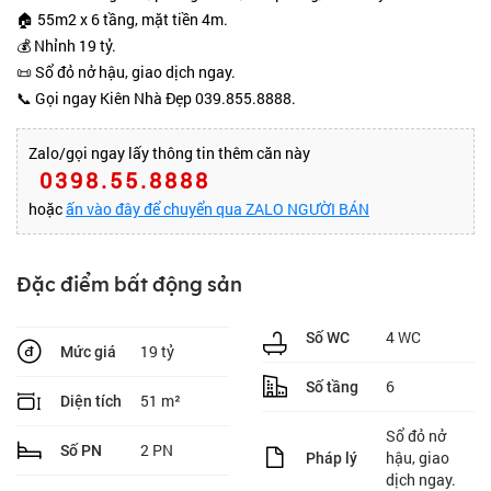
🏠 55m2 x 6 tầng, mặt tiền 4m.
💰 Nhỉnh 19 tỷ.
📜 Sổ đỏ nở hậu, giao dịch ngay.
📞 Gọi ngay Kiên Nhà Đẹp 039.855.8888.
Zalo/gọi ngay lấy thông tin thêm căn này
0398.55.8888
hoặc
ấn vào đây để chuyển qua ZALO NGƯỜI BÁN
Đặc điểm bất động sản
4 WC
Số WC
19 tỷ
Mức giá
6
Số tầng
51 m²
Diện tích
Sổ đỏ nở
2 PN
Số PN
hậu, giao
Pháp lý
dịch ngay.