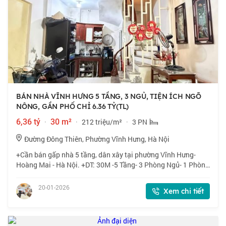
BÁN NHÀ VĨNH HƯNG 5 TẦNG, 3 NGỦ, TIỆN ÍCH NGÕ
NÔNG, GẦN PHỐ CHỈ 6.36 TỶ(TL)
6,36 tỷ
·
30 m²
·
212 triệu/m²
·
3 PN
Đường Đông Thiên, Phường Vĩnh Hưng, Hà Nội
+Cần bán gấp nhà 5 tầng, dân xây tại phường Vĩnh Hưng-
Hoàng Mai - Hà Nội. +DT: 30M -5 Tầng- 3 Phòng Ngủ- 1 Phòng
thờ riêng biệt. +Sổ vuông đẹp, không lỗi +Vị trí: Gần phố, gần
ô tô, ngõ nông rộng và
20-01-2026
Xem chi tiết