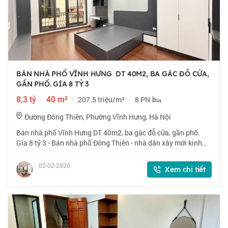
BÁN NHÀ PHỐ VĨNH HƯNG DT 40M2, BA GÁC ĐỖ CỬA,
GẦN PHỐ. GÍA 8 TỶ 3
8,3 tỷ
·
40 m²
·
207.5 triệu/m²
·
8 PN
Đường Đông Thiên, Phường Vĩnh Hưng, Hà Nội
Bán nhà phố Vĩnh Hưng DT 40m2, ba gác đỗ cửa, gần phố.
Gía 8 tỷ 3 - Bán nhà phố Đông Thiên - nhà dân xây mới kinh
koong , chủ xây xác định để ở lên nội thất rất xịn sò, nhà có
giếng trời, các phòng rấ
02-02-2026
Xem chi tiết