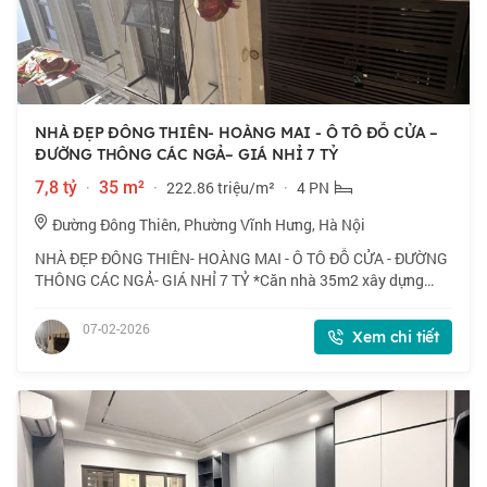
NHÀ ĐẸP ĐÔNG THIÊN- HOÀNG MAI - Ô TÔ ĐỖ CỬA –
ĐƯỜNG THÔNG CÁC NGẢ– GIÁ NHỈ 7 TỶ
7,8 tỷ
·
35 m²
·
222.86 triệu/m²
·
4 PN
Đường Đông Thiên, Phường Vĩnh Hưng, Hà Nội
NHÀ ĐẸP ĐÔNG THIÊN- HOÀNG MAI - Ô TÔ ĐỖ CỬA - ĐƯỜNG
THÔNG CÁC NGẢ- GIÁ NHỈ 7 TỶ *Căn nhà 35m2 xây dựng
kiên cố, rộng, thoáng sáng từng góc. * Vị trí cực đẹp: ô tô đỗ
cửa , gần UBND phường Vĩnh Hưng, t
07-02-2026
Xem chi tiết