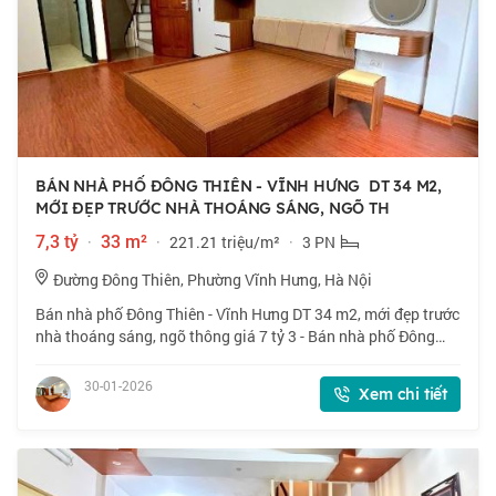
BÁN NHÀ PHỐ ĐÔNG THIÊN - VĨNH HƯNG DT 34 M2,
MỚI ĐẸP TRƯỚC NHÀ THOÁNG SÁNG, NGÕ TH
7,3 tỷ
·
33 m²
·
221.21 triệu/m²
·
3 PN
Đường Đông Thiên, Phường Vĩnh Hưng, Hà Nội
Bán nhà phố Đông Thiên - Vĩnh Hưng DT 34 m2, mới đẹp trước
nhà thoáng sáng, ngõ thông giá 7 tỷ 3 - Bán nhà phố Đông
Thiên - Vĩnh Hưng nhà mới đẹp, chủ nhà xây tâm huyết, full
nội thất - Vị trí trung t
30-01-2026
Xem chi tiết