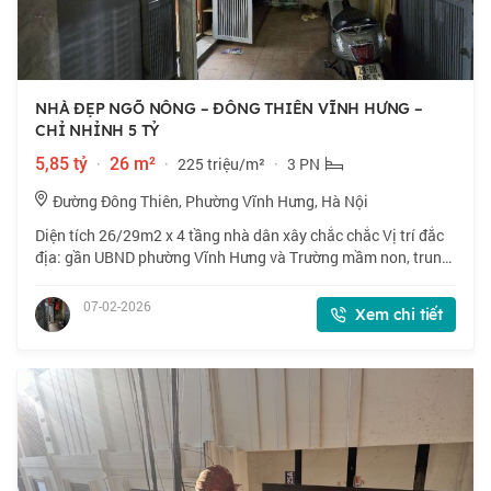
NHÀ ĐẸP NGÕ NÔNG – ĐÔNG THIÊN VĨNH HƯNG –
CHỈ NHỈNH 5 TỶ
5,85 tỷ
·
26 m²
·
225 triệu/m²
·
3 PN
Đường Đông Thiên, Phường Vĩnh Hưng, Hà Nội
Diện tích 26/29m2 x 4 tầng nhà dân xây chắc chắc Vị trí đắc
địa: gần UBND phường Vĩnh Hưng và Trường mầm non, trung
học Vĩnh Hưng, ĐH mở, gần chợ dân sinh, vài phút ra cầu Vĩnh
Tuy. +⚒️ Thiết kế: 4 tầ
07-02-2026
Xem chi tiết