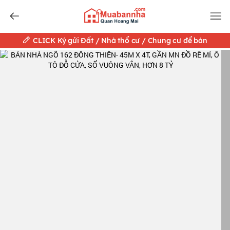
CLICK Ký gửi Đất / Nhà thổ cư / Chung cư để bán