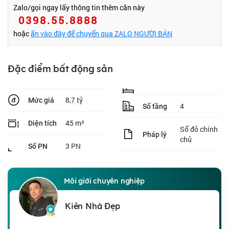
Zalo/gọi ngay lấy thông tin thêm căn này
0398.55.8888
hoặc
ấn vào đây để chuyển qua ZALO NGƯỜI BÁN
Đặc điểm bất động sản
8,7 tỷ
Mức giá
4
Số tầng
45 m²
Diện tích
Sổ đỏ chính
Pháp lý
chủ
3 PN
Số PN
Môi giới chuyên nghiệp
Kiên Nhà Đẹp