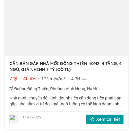
CẦN BÁN GẤP NHÀ MỚI ĐÔNG THIÊN 40M2, 4 TẦNG, 4
NGỦ, GIÁ NHỈNH 7 TỶ (CÓ TL)
7 tỷ
·
40 m²
·
175 triệu/m²
·
4 PN
Đường Đông Thiên, Phường Vĩnh Hưng, Hà Nội
Nhà mình chuyển đổi kinh doanh nên cần dòng tiền phải bán
gấp, nhà nằm vị trí đẹp mặt ngõ thông có thể kinh doanh nhỏ,
khu vực phân khúc hiếm nhà! THIẾT KẾ: Tầng 1: Phòng khách
+ bếp vs Tầng 2,3 Mỗi t
14-12-2025
Xem chi tiết