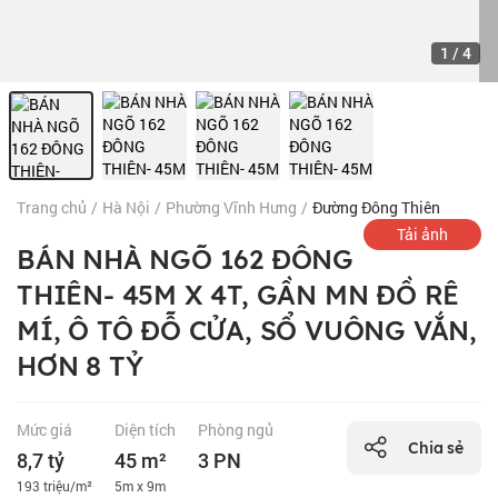
1
/
4
Trang chủ
/
Hà Nội
/
Phường Vĩnh Hưng
/
Đường Đông Thiên
Tải ảnh
BÁN NHÀ NGÕ 162 ĐÔNG
THIÊN- 45M X 4T, GẦN MN ĐỒ RÊ
MÍ, Ô TÔ ĐỖ CỬA, SỔ VUÔNG VẮN,
HƠN 8 TỶ
Mức giá
Diện tích
Phòng ngủ
Chia sẻ
8,7 tỷ
45 m²
3 PN
193 triệu/m²
5m x 9m