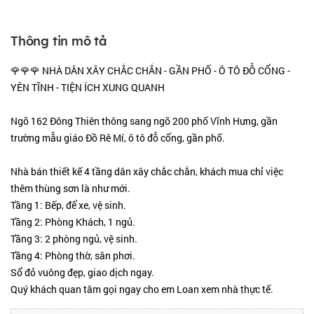
Thông tin mô tả
🌹🌹🌹 NHÀ DÂN XÂY CHẮC CHẮN - GẦN PHỐ - Ô TÔ ĐỖ CỔNG -
YÊN TĨNH - TIỆN ÍCH XUNG QUANH
Ngõ 162 Đông Thiên thông sang ngõ 200 phố Vĩnh Hưng, gần
trường mẫu giáo Đồ Rê Mí, ô tô đỗ cổng, gần phố.
Nhà bán thiết kế 4 tầng dân xây chắc chắn, khách mua chỉ việc
thêm thùng sơn là như mới.
Tầng 1: Bếp, để xe, vệ sinh.
Tầng 2: Phòng Khách, 1 ngủ.
Tầng 3: 2 phòng ngủ, vệ sinh.
Tầng 4: Phòng thờ, sân phơi.
Sổ đỏ vuông đẹp, giao dịch ngay.
Quý khách quan tâm gọi ngay cho em Loan xem nhà thực tế.