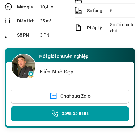
10,4 tỷ
Mức giá
5
Số tầng
35 m²
Diện tích
Sổ đỏ chính
Pháp lý
chủ
3 PN
Số PN
Môi giới chuyên nghiệp
Kiên Nhà Đẹp
Chat qua Zalo
0398 55 8888