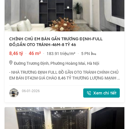
CHÍNH CHỦ EM BÁN GẦN TRƯƠNG ĐỊNH-FULL
ĐỒ,GẦN OTO TRÁNH-46M-8 TỶ 46
8,46 tỷ
·
46 m²
·
183.91 triệu/m²
·
5 PN
Đường Trương Định, Phường Hoàng Mai, Hà Nội
- NHÀ TRƯƠNG ĐỊNH FULL ĐỒ GẦN OTO TRÁNH CHÍNH CHỦ
EM BÁN DT42M GIÁ CHÀO 8,46 TỶ THƯƠNG LƯỢNG MẠNH -
Vị trí thuận lợi tại gần vành đai 2,5, K35 Tân Mai, chợ đầu mối
phía Nam, tiện ích đầy đủ. Nhà mình
06-01-2026
Xem chi tiết