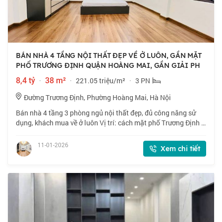
BÁN NHÀ 4 TẦNG NỘI THẤT ĐẸP VỀ Ở LUÔN, GẦN MẶT
PHỐ TRƯƠNG ĐỊNH QUẬN HOÀNG MAI, GẦN GIẢI PH
8,4 tỷ
·
38 m²
·
221.05 triệu/m²
·
3 PN
Đường Trương Định, Phường Hoàng Mai, Hà Nội
Bán nhà 4 tầng 3 phòng ngủ nội thất đẹp, đủ công năng sử
dụng, khách mua về ở luôn Vị trí: cách mặt phố Trương Định 1
nhà gần đường Giải Phóng, Tân Mai, Kim Đồng, BX Giáp Bát,
giao thông thuận tiện đi
11-01-2026
Xem chi tiết