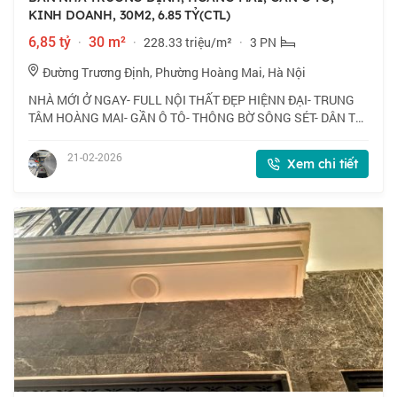
KINH DOANH, 30M2, 6.85 TỶ(CTL)
6,85 tỷ
·
30 m²
·
228.33 triệu/m²
·
3 PN
Đường Trương Định, Phường Hoàng Mai, Hà Nội
NHÀ MỚI Ở NGAY- FULL NỘI THẤT ĐẸP HIỆNN ĐẠI- TRUNG
TÂM HOÀNG MAI- GẦN Ô TÔ- THÔNG BỜ SÔNG SÉT- DÂN TRÍ
CAO- XUNG QUANH NHIỀU TIỆN ÍCH -Thiết kế 4T, 3N đủ công
năng sử dụng Tầng 1 phòng khách, bếp, phò
21-02-2026
Xem chi tiết