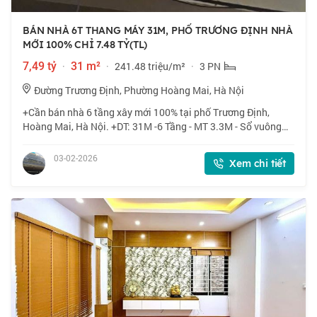
BÁN NHÀ 6T THANG MÁY 31M, PHỐ TRƯƠNG ĐỊNH NHÀ
MỚI 100% CHỈ 7.48 TỶ(TL)
7,49 tỷ
·
31 m²
·
241.48 triệu/m²
·
3 PN
Đường Trương Định, Phường Hoàng Mai, Hà Nội
+Cần bán nhà 6 tầng xây mới 100% tại phố Trương Định,
Hoàng Mai, Hà Nội. +DT: 31M -6 Tầng - MT 3.3M - Sổ vuông
phân lô. +Vị trí: Ngõ rộng thoáng, gần phố, gần ô tô +Tiện ích
khu vực: Tiện ích đầy đủ m
03-02-2026
Xem chi tiết