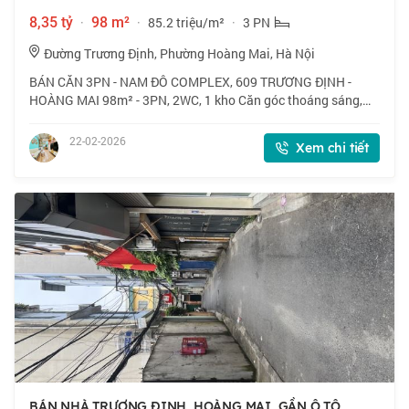
8,35 tỷ
·
98 m²
·
85.2 triệu/m²
·
3 PN
Đường Trương Định, Phường Hoàng Mai, Hà Nội
BÁN CĂN 3PN - NAM ĐÔ COMPLEX, 609 TRƯƠNG ĐỊNH -
HOÀNG MAI 98m² - 3PN, 2WC, 1 kho Căn góc thoáng sáng,
cửa Đông - ban công Nam Nội thất cơ bản, nhà giữ gìn còn tốt
Tòa 25 tầng, 2 hầm, 3 thang máy, an n
22-02-2026
Xem chi tiết
BÁN NHÀ TRƯƠNG ĐỊNH, HOÀNG MAI, GẦN Ô TÔ,