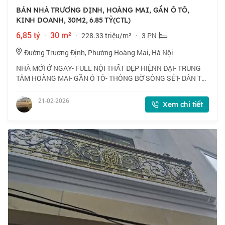
BÁN NHÀ TRƯƠNG ĐỊNH, HOÀNG MAI, GẦN Ô TÔ,
KINH DOANH, 30M2, 6.85 TỶ(CTL)
6,85 tỷ
·
30 m²
·
228.33 triệu/m²
·
3 PN
Đường Trương Định, Phường Hoàng Mai, Hà Nội
NHÀ MỚI Ở NGAY- FULL NỘI THẤT ĐẸP HIỆNN ĐẠI- TRUNG
TÂM HOÀNG MAI- GẦN Ô TÔ- THÔNG BỜ SÔNG SÉT- DÂN TRÍ
CAO- XUNG QUANH NHIỀU TIỆN ÍCH -Thiết kế 4T, 3N đủ công
năng sử dụng Tầng 1 phòng khách, bếp, phò
21-02-2026
Xem chi tiết