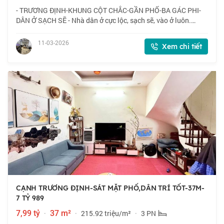
- TRƯƠNG ĐỊNH-KHUNG CỘT CHẮC-GẦN PHỐ-BA GÁC PHI-
DÂN Ở SẠCH SẼ - Nhà dân ở cực lộc, sạch sẽ, vào ở luôn.
Công năng sẵn 5 phòng tuỳ nghi sử dụng - Ba gác phi tận cửa,
mất 2 phút tới ngã tư Trương Định T
11-03-2026
Xem chi tiết
CẠNH TRƯƠNG ĐỊNH-SÁT MẶT PHỐ,DÂN TRÍ TỐT-37M-
7 TỶ 989
7,99 tỷ
·
37 m²
·
215.92 triệu/m²
·
3 PN