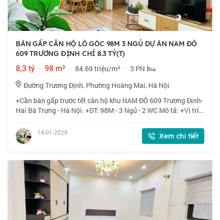
BÁN GẤP CĂN HỘ LÔ GÓC 98M 3 NGỦ DỰ ÁN NAM ĐÔ
609 TRƯƠNG ĐỊNH CHỈ 8.3 TỶ(T)
8,3 tỷ
·
98 m²
·
84.69 triệu/m²
·
3 PN
Đường Trương Định, Phường Hoàng Mai, Hà Nội
+Cần bán gấp trước tết căn hộ khu NAM ĐÔ 609 Trương Định-
Hai Bà Trưng - Hà Nội. +DT: 98M - 3 Ngủ - 2 WC Mô tả: +Vị trí:
căn hộ chung cư Nam Đô thuộc tổ hợp có nhiều dịch vụ tiện
ích: siêu thị Winmart
14-01-2026
Xem chi tiết