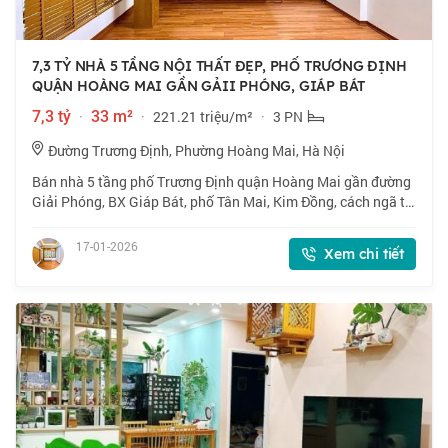
7,3 TỶ NHÀ 5 TẦNG NỘI THẤT ĐẸP, PHỐ TRƯƠNG ĐỊNH
QUẬN HOÀNG MAI GẦN GẢII PHÓNG, GIÁP BÁT
7,3 tỷ
·
33 m²
·
221.21 triệu/m²
·
3 PN
Đường Trương Định, Phường Hoàng Mai, Hà Nội
Bán nhà 5 tầng phố Trương Định quận Hoàng Mai gần đường
Giải Phóng, BX Giáp Bát, phố Tân Mai, Kim Đồng, cách ngã tư
Vọng, Trường đại học Kinh Tế, Bệnh Viện Bạch Mai 2km, giao
thông thuận tiện, tiện íc
17-01-2026
Xem chi tiết