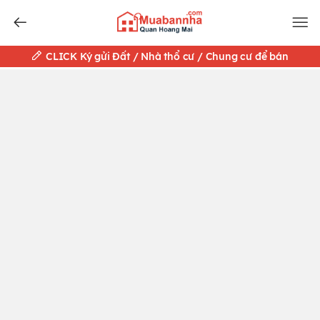
CLICK Ký gửi Đất / Nhà thổ cư / Chung cư để bán