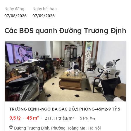
Ngày đăng
Ngày hết hạn
07/08/2026
07/09/2026
Các BĐS quanh Đường Trương Định
TRƯƠNG ĐỊNH-NGÕ BA GÁC ĐỖ,5 PHÒNG-45M2-9 TỶ 5
9,5 tỷ
·
45 m²
·
211.11 triệu/m²
·
5 PN
Đường Trương Định, Phường Hoàng Mai, Hà Nội