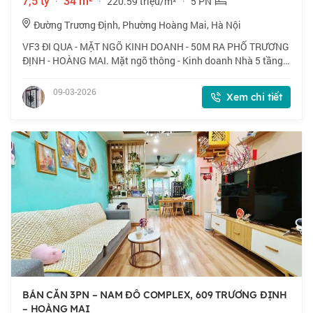
7,5 tỷ
·
34 m²
·
220.59 triệu/m²
·
5 PN
Đường Trương Định, Phường Hoàng Mai, Hà Nội
VF3 ĐI QUA - MẶT NGÕ KINH DOANH - 50M RA PHỐ TRƯƠNG
ĐỊNH - HOÀNG MAI. Mặt ngõ thông - Kinh doanh Nhà 5 tầng -
5 ngủ + Tầng 1 : Thông sàn, kinh doanh. + Tầng lửng: Phòng
khách. + Tầng 2 ; Phòng ăn + Bế
09-03-2026
Xem chi tiết
BÁN CĂN 3PN – NAM ĐÔ COMPLEX, 609 TRƯƠNG ĐỊNH
– HOÀNG MAI