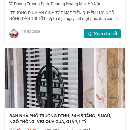
Đường Trương Định, Phường Hoàng Mai, Hà Nội
-TRƯƠNG ĐỊNH-AN SINH TỐT-MẶT TIỀN QUYỀN LỰC-NGÕ
NÔNG-DÂN TRÍ TỐT - Vị trí đẹp ngay sát mặt phố, đưa con đi
học, phụ huynh đi làm, đi chợ thuận tiện, gần khu đô thị mới
đẹp tiện ích nhiều như Ao Sào,Đồ
10-03-2026
Xem chi tiết
BÁN NHÀ PHỐ TRƯƠNG ĐỊNH, 34M 5 TẦNG, 5 NGỦ,
NGÕ THÔNG, VF3 QUA CỬA, GIÁ 7,5 TỶ