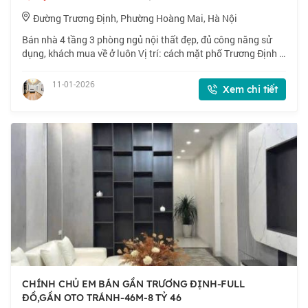
Đường Trương Định, Phường Hoàng Mai, Hà Nội
Bán nhà 4 tầng 3 phòng ngủ nội thất đẹp, đủ công năng sử
dụng, khách mua về ở luôn Vị trí: cách mặt phố Trương Định 1
nhà gần đường Giải Phóng, Tân Mai, Kim Đồng, BX Giáp Bát,
giao thông thuận tiện đi
11-01-2026
Xem chi tiết
CHÍNH CHỦ EM BÁN GẦN TRƯƠNG ĐỊNH-FULL
ĐỒ,GẦN OTO TRÁNH-46M-8 TỶ 46