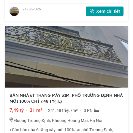
CAO- XUNG QUANH NHIỀU TIỆN ÍCH -Thiết kế 4T, 3N đủ công
năng sử dụng Tầng 1 phòng khách, bếp, phò
21-02-2026
Xem chi tiết
BÁN NHÀ 6T THANG MÁY 31M, PHỐ TRƯƠNG ĐỊNH NHÀ
MỚI 100% CHỈ 7.48 TỶ(TL)
7,49 tỷ
·
31 m²
·
241.48 triệu/m²
·
3 PN
Đường Trương Định, Phường Hoàng Mai, Hà Nội
+Cần bán nhà 6 tầng xây mới 100% tại phố Trương Định,