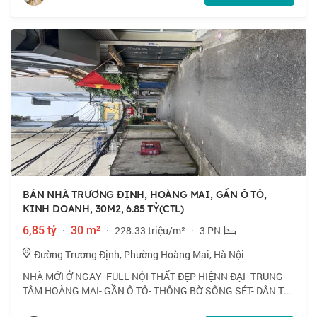
BÁN NHÀ TRƯƠNG ĐỊNH, HOÀNG MAI, GẦN Ô TÔ,
KINH DOANH, 30M2, 6.85 TỶ(CTL)
6,85 tỷ
·
30 m²
·
228.33 triệu/m²
·
3 PN
Đường Trương Định, Phường Hoàng Mai, Hà Nội
NHÀ MỚI Ở NGAY- FULL NỘI THẤT ĐẸP HIỆNN ĐẠI- TRUNG
TÂM HOÀNG MAI- GẦN Ô TÔ- THÔNG BỜ SÔNG SÉT- DÂN TRÍ
CAO- XUNG QUANH NHIỀU TIỆN ÍCH -Thiết kế 4T, 3N đủ công