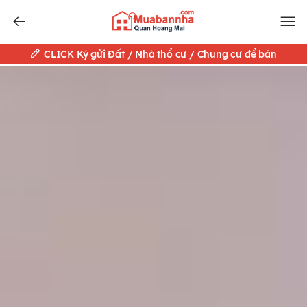
CLICK Ký gửi Đất / Nhà thổ cư / Chung cư để bán