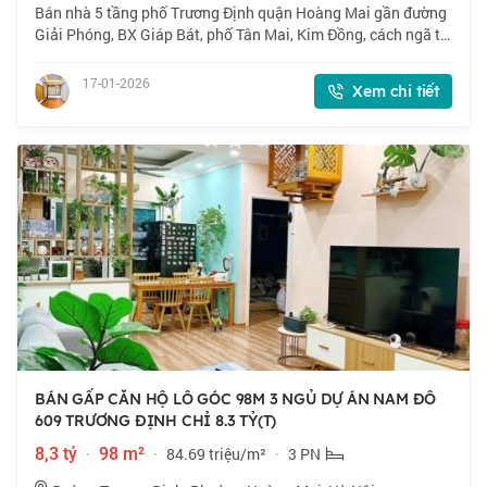
Bán nhà 5 tầng phố Trương Định quận Hoàng Mai gần đường
Giải Phóng, BX Giáp Bát, phố Tân Mai, Kim Đồng, cách ngã tư
Vọng, Trường đại học Kinh Tế, Bệnh Viện Bạch Mai 2km, giao
thông thuận tiện, tiện íc
17-01-2026
Xem chi tiết
BÁN GẤP CĂN HỘ LÔ GÓC 98M 3 NGỦ DỰ ÁN NAM ĐÔ
609 TRƯƠNG ĐỊNH CHỈ 8.3 TỶ(T)
8,3 tỷ
·
98 m²
·
84.69 triệu/m²
·
3 PN