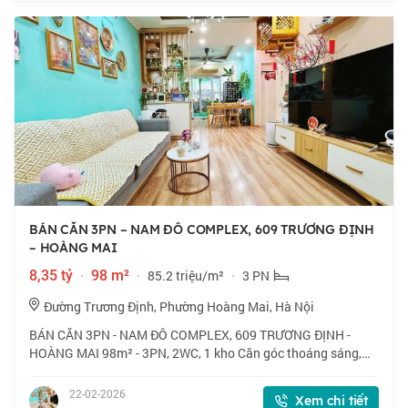
BÁN CĂN 3PN – NAM ĐÔ COMPLEX, 609 TRƯƠNG ĐỊNH
– HOÀNG MAI
8,35 tỷ
·
98 m²
·
85.2 triệu/m²
·
3 PN
Đường Trương Định, Phường Hoàng Mai, Hà Nội
BÁN CĂN 3PN - NAM ĐÔ COMPLEX, 609 TRƯƠNG ĐỊNH -
HOÀNG MAI 98m² - 3PN, 2WC, 1 kho Căn góc thoáng sáng,
cửa Đông - ban công Nam Nội thất cơ bản, nhà giữ gìn còn tốt
Tòa 25 tầng, 2 hầm, 3 thang máy, an n
22-02-2026
Xem chi tiết