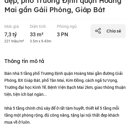
đẹp, phố Trương Định quận Hoàng
Mai gần Gảii Phóng, Giáp Bát
Mức giá
Diện tích
Phòng ngủ
Chia sẻ
7,3 tỷ
33 m²
3 PN
221 triệu/m²
3.5m x 9.43m
Thông tin mô tả
Bán nhà 5 tầng phố Trương Định quận Hoàng Mai gần đường Giải
Phóng, BX Giáp Bát, phố Tân Mai, Kim Đồng, cách ngã tư Vọng,
Trường đại học Kinh Tế, Bệnh Viện Bạch Mai 2km, giao thông thuận
tiện, tiện ích bạt ngàn...
Nhà 5 tầng chính chủ xây để ở rất tâm huyết, thiết kế 5 tầng mỗi
tầng một phòng rộng, đủ công năng, tặng lại nội thất đẹp khách
mua về ở luôn.