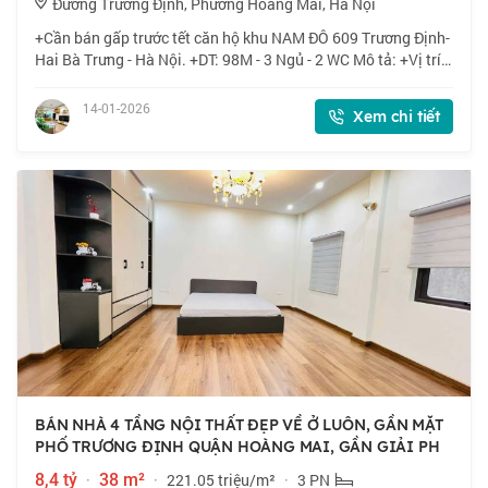
Đường Trương Định, Phường Hoàng Mai, Hà Nội
+Cần bán gấp trước tết căn hộ khu NAM ĐÔ 609 Trương Định-
Hai Bà Trưng - Hà Nội. +DT: 98M - 3 Ngủ - 2 WC Mô tả: +Vị trí:
căn hộ chung cư Nam Đô thuộc tổ hợp có nhiều dịch vụ tiện
ích: siêu thị Winmart
14-01-2026
Xem chi tiết
BÁN NHÀ 4 TẦNG NỘI THẤT ĐẸP VỀ Ở LUÔN, GẦN MẶT
PHỐ TRƯƠNG ĐỊNH QUẬN HOÀNG MAI, GẦN GIẢI PH
8,4 tỷ
·
38 m²
·
221.05 triệu/m²
·
3 PN