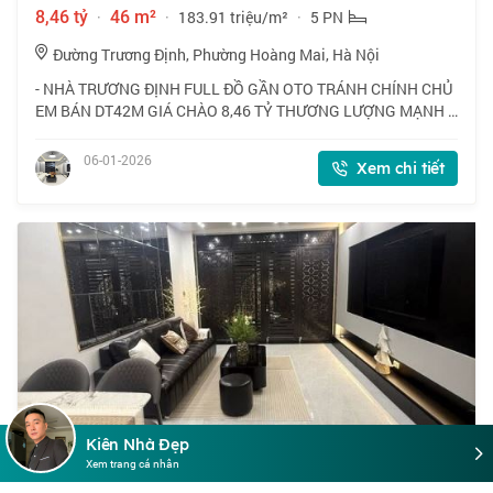
8,46 tỷ
·
46 m²
·
183.91 triệu/m²
·
5 PN
Đường Trương Định, Phường Hoàng Mai, Hà Nội
- NHÀ TRƯƠNG ĐỊNH FULL ĐỒ GẦN OTO TRÁNH CHÍNH CHỦ
EM BÁN DT42M GIÁ CHÀO 8,46 TỶ THƯƠNG LƯỢNG MẠNH -
Vị trí thuận lợi tại gần vành đai 2,5, K35 Tân Mai, chợ đầu mối
phía Nam, tiện ích đầy đủ. Nhà mình
06-01-2026
Xem chi tiết
Kiên Nhà Đẹp
Xem trang cá nhân
GẦN HỒ,15M OTO,Ở NGAY-GẦN TRƯƠNG ĐỊNH-35M-7