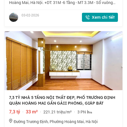
Hoàng Mai, Hà Nội. +DT: 31M -6 Tầng - MT 3.3M - Sổ vuông
phân lô. +Vị trí: Ngõ rộng thoáng, gần phố, gần ô tô +Tiện ích
khu vực: Tiện ích đầy đủ m
03-02-2026
Xem chi tiết
7,3 TỶ NHÀ 5 TẦNG NỘI THẤT ĐẸP, PHỐ TRƯƠNG ĐỊNH
QUẬN HOÀNG MAI GẦN GẢII PHÓNG, GIÁP BÁT
7,3 tỷ
·
33 m²
·
221.21 triệu/m²
·
3 PN
Đường Trương Định, Phường Hoàng Mai, Hà Nội