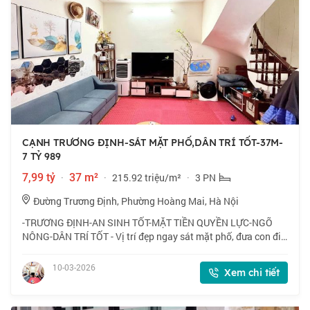
CẠNH TRƯƠNG ĐỊNH-SÁT MẶT PHỐ,DÂN TRÍ TỐT-37M-
7 TỶ 989
7,99 tỷ
·
37 m²
·
215.92 triệu/m²
·
3 PN
Đường Trương Định, Phường Hoàng Mai, Hà Nội
-TRƯƠNG ĐỊNH-AN SINH TỐT-MẶT TIỀN QUYỀN LỰC-NGÕ
NÔNG-DÂN TRÍ TỐT - Vị trí đẹp ngay sát mặt phố, đưa con đi
học, phụ huynh đi làm, đi chợ thuận tiện, gần khu đô thị mới
đẹp tiện ích nhiều như Ao Sào,Đồ
10-03-2026
Xem chi tiết