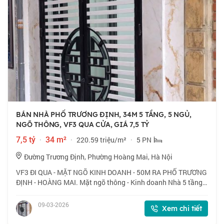
BÁN NHÀ PHỐ TRƯƠNG ĐỊNH, 34M 5 TẦNG, 5 NGỦ,
NGÕ THÔNG, VF3 QUA CỬA, GIÁ 7,5 TỶ
7,5 tỷ
·
34 m²
·
220.59 triệu/m²
·
5 PN
Đường Trương Định, Phường Hoàng Mai, Hà Nội
VF3 ĐI QUA - MẶT NGÕ KINH DOANH - 50M RA PHỐ TRƯƠNG
ĐỊNH - HOÀNG MAI. Mặt ngõ thông - Kinh doanh Nhà 5 tầng -
5 ngủ + Tầng 1 : Thông sàn, kinh doanh. + Tầng lửng: Phòng
khách. + Tầng 2 ; Phòng ăn + Bế
09-03-2026
Xem chi tiết