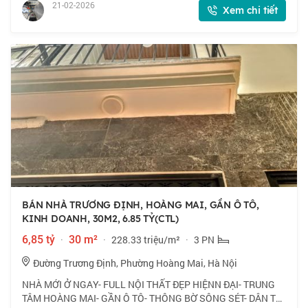
năng sử dụng Tầng 1 phòng khách, bếp, phò
21-02-2026
Xem chi tiết
BÁN NHÀ TRƯƠNG ĐỊNH, HOÀNG MAI, GẦN Ô TÔ,
KINH DOANH, 30M2, 6.85 TỶ(CTL)
6,85 tỷ
·
30 m²
·
228.33 triệu/m²
·
3 PN
Đường Trương Định, Phường Hoàng Mai, Hà Nội
NHÀ MỚI Ở NGAY- FULL NỘI THẤT ĐẸP HIỆNN ĐẠI- TRUNG
TÂM HOÀNG MAI- GẦN Ô TÔ- THÔNG BỜ SÔNG SÉT- DÂN TRÍ