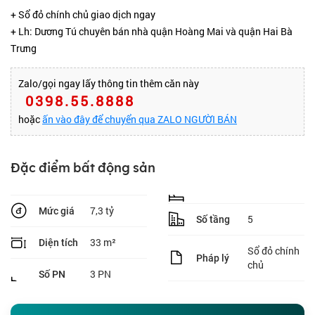
+ Sổ đỏ chính chủ giao dịch ngay
+ Lh: Dương Tú chuyên bán nhà quận Hoàng Mai và quận Hai Bà
Trưng
Zalo/gọi ngay lấy thông tin thêm căn này
0398.55.8888
hoặc
ấn vào đây để chuyển qua ZALO NGƯỜI BÁN
Đặc điểm bất động sản
7,3 tỷ
Mức giá
5
Số tầng
33 m²
Diện tích
Sổ đỏ chính
Pháp lý
chủ
3 PN
Số PN