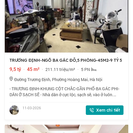
TRƯƠNG ĐỊNH-NGÕ BA GÁC ĐỖ,5 PHÒNG-45M2-9 TỶ 5
9,5 tỷ
·
45 m²
·
211.11 triệu/m²
·
5 PN
Đường Trương Định, Phường Hoàng Mai, Hà Nội
- TRƯƠNG ĐỊNH-KHUNG CỘT CHẮC-GẦN PHỐ-BA GÁC PHI-
DÂN Ở SẠCH SẼ - Nhà dân ở cực lộc, sạch sẽ, vào ở luôn.
Công năng sẵn 5 phòng tuỳ nghi sử dụng - Ba gác phi tận cửa,
mất 2 phút tới ngã tư Trương Định T
11-03-2026
Xem chi tiết