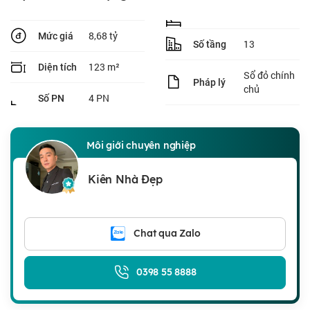
8,68 tỷ
Mức giá
13
Số tầng
123 m²
Diện tích
Sổ đỏ chính
Pháp lý
chủ
4 PN
Số PN
Môi giới chuyên nghiệp
Kiên Nhà Đẹp
Chat qua Zalo
0398 55 8888