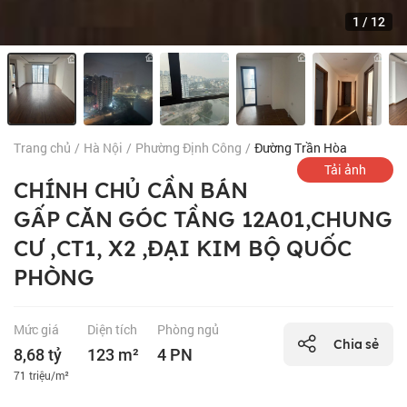
1
/
12
Trang chủ
/
Hà Nội
/
Phường Định Công
/
Đường Trần Hòa
Tải ảnh
CHÍNH CHỦ CẦN BÁN
GẤP CĂN GÓC TẦNG 12A01,CHUNG
CƯ ,CT1, X2 ,ĐẠI KIM BỘ QUỐC
PHÒNG
Mức giá
Diện tích
Phòng ngủ
Chia sẻ
8,68 tỷ
123 m²
4 PN
71 triệu/m²