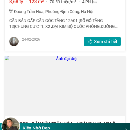
8,68 tỷ
·
123 m²
·
70.59 triệu/m²
·
4 PN
Đường Trần Hòa, Phường Định Công, Hà Nội
CẦN BÁN GẤP CĂN GÓC TẦNG 12A01 [SỔ ĐỎ TẦNG
13]CHUNG CƯ CT1, X2 ,ĐẠI KIM BỘ QUỐC PHÒNG,ĐƯỜNG
TRẦN HÒA. DIỆN TÍCH 123M2 4 PHÒNG NGỦ 1 KHÁCH 1 BẾP
VỚI GIÁ 70,6 TRIỆU/M2,TÒA NHÀ CAO 27 TẦNG ,CÓ 3 TẦNG
24-02-2026
Xem chi tiết
HẦM
NHÀ ĐẸP - DÂN XÂY, TRẦN HÒA - HOÀNG MAI, 15M Ô
Kiên Nhà Đẹp
TÔ, GẦN CẦU LỦ, 36M2, 5 TẦNG, 7.9 TỶ