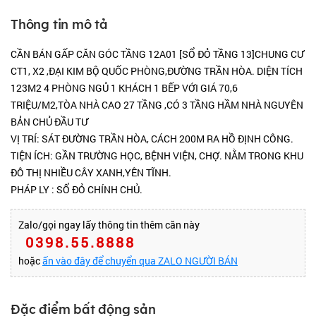
Thông tin mô tả
CẦN BÁN GẤP CĂN GÓC TẦNG 12A01 [SỔ ĐỎ TẦNG 13]CHUNG CƯ
CT1, X2 ,ĐẠI KIM BỘ QUỐC PHÒNG,ĐƯỜNG TRẦN HÒA. DIỆN TÍCH
123M2 4 PHÒNG NGỦ 1 KHÁCH 1 BẾP VỚI GIÁ 70,6
TRIỆU/M2,TÒA NHÀ CAO 27 TẦNG ,CÓ 3 TẦNG HẦM NHÀ NGUYÊN
BẢN CHỦ ĐẦU TƯ
VỊ TRÍ: SÁT ĐƯỜNG TRẦN HÒA, CÁCH 200M RA HỒ ĐỊNH CÔNG.
TIỆN ÍCH: GẦN TRƯỜNG HỌC, BỆNH VIỆN, CHỢ. NẰM TRONG KHU
ĐÔ THỊ NHIỀU CÂY XANH,YÊN TĨNH.
PHÁP LY : SỔ ĐỎ CHÍNH CHỦ.
Zalo/gọi ngay lấy thông tin thêm căn này
0398.55.8888
hoặc
ấn vào đây để chuyển qua ZALO NGƯỜI BÁN
Đặc điểm bất động sản