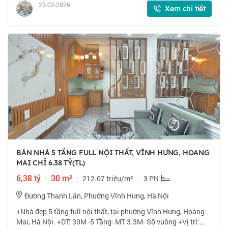
chục mét, ngõ nông rộng thoán
23-02-2026
Xem chi tiết
BÁN NHÀ 5 TẦNG FULL NỘI THẤT, VĨNH HƯNG, HOANG
MAI CHỈ 6.38 TỶ(TL)
6,38 tỷ
·
30 m²
·
212.67 triệu/m²
·
3 PN
Đường Thanh Lân, Phường Vĩnh Hưng, Hà Nội
+Nhà đẹp 5 tầng full nội thất, tại phường Vĩnh Hưng, Hoàng
Mai, Hà Nội. +DT: 30M -5 Tầng- MT 3.3M- Sổ vuông +Vị trí: