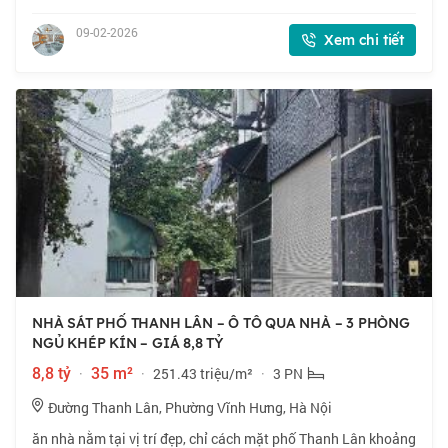
Cách phố vài chục mét, đường vào nhà rộng thoáng, xe ba
gác tránh xe máy. +Tiện ích
09-02-2026
Xem chi tiết
NHÀ SÁT PHỐ THANH LÂN – Ô TÔ QUA NHÀ – 3 PHÒNG
NGỦ KHÉP KÍN – GIÁ 8,8 TỶ
8,8 tỷ
·
35 m²
·
251.43 triệu/m²
·
3 PN
Đường Thanh Lân, Phường Vĩnh Hưng, Hà Nội
ăn nhà nằm tại vị trí đẹp, chỉ cách mặt phố Thanh Lân khoảng