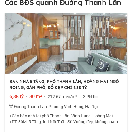
Các BĐS quanh Đường Thanh Lân
BÁN NHÀ 5 TẦNG, PHỐ THANH LÂN, HOÀNG MAI NGÕ
RỌING, GẦN PHỐ, SỔ ĐẸP CHỈ 6.38 TỶ.
6,38 tỷ
·
30 m²
·
212.67 triệu/m²
·
3 PN
Đường Thanh Lân, Phường Vĩnh Hưng, Hà Nội
+Cần bán nhà tại phố Thanh Lân, Vĩnh Hưng, Hoàng Mai.
+DT: 30M- 5 Tầng, full Nội Thất, Sổ Vuông đẹp, không phạm
quy hoạch, không lỗi phong thuỷ. +Vị trí: Nhà cách phố vài