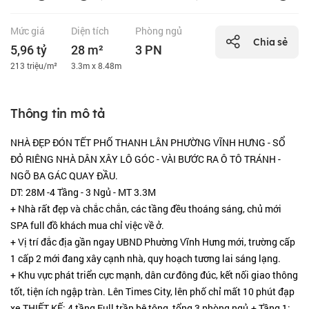
Mức giá
Diện tích
Phòng ngủ
Chia sẻ
5,96 tỷ
28 m²
3 PN
213 triệu/m²
3.3m x 8.48m
Thông tin mô tả
NHÀ ĐẸP ĐÓN TẾT PHỐ THANH LÂN PHƯỜNG VĨNH HƯNG - SỔ
ĐỎ RIÊNG NHÀ DÂN XÂY LÔ GÓC - VÀI BƯỚC RA Ô TÔ TRÁNH -
NGÕ BA GÁC QUAY ĐẦU.
DT: 28M -4 Tầng - 3 Ngủ - MT 3.3M
+ Nhà rất đẹp và chắc chắn, các tầng đều thoáng sáng, chủ mới
SPA full đồ khách mua chỉ việc về ở.
+ Vị trí đắc địa gần ngay UBND Phường Vĩnh Hưng mới, trường cấp
1 cấp 2 mới đang xây cạnh nhà, quy hoạch tương lai sáng lạng.
+ Khu vực phát triển cực mạnh, dân cư đông đúc, kết nối giao thông
tốt, tiện ích ngập tràn. Lên Times City, lên phố chỉ mất 10 phút đạp
xe.THIẾT KẾ: 4 tầng Full trần bê tông, tổng 3 phòng ngủ.+ Tầng 1: