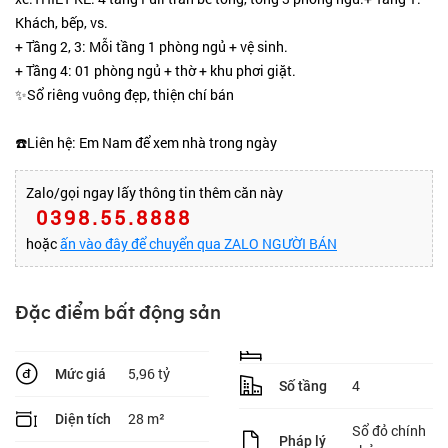
Khách, bếp, vs.
+ Tầng 2, 3: Mỗi tầng 1 phòng ngủ + vệ sinh.
+ Tầng 4: 01 phòng ngủ + thờ + khu phơi giặt.
✨Sổ riêng vuông đẹp, thiện chí bán
☎️Liên hệ: Em Nam để xem nhà trong ngày
Zalo/gọi ngay lấy thông tin thêm căn này
0398.55.8888
hoặc
ấn vào đây để chuyển qua ZALO NGƯỜI BÁN
Đặc điểm bất động sản
5,96 tỷ
Mức giá
4
Số tầng
28 m²
Diện tích
Sổ đỏ chính
Pháp lý