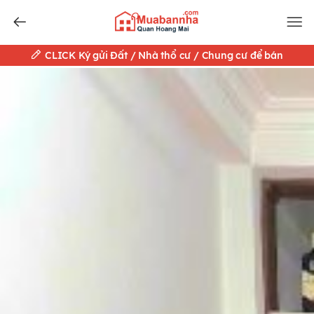
CLICK Ký gửi Đất / Nhà thổ cư / Chung cư để bán