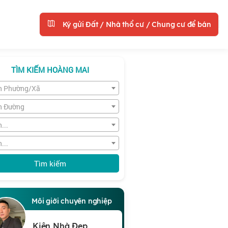
Ký gửi Đất / Nhà thổ cư / Chung cư để bán
TÌM KIẾM HOÀNG MAI
n Phường/Xã
n Đường
...
...
Tìm kiếm
Môi giới chuyên nghiệp
Kiên Nhà Đẹp