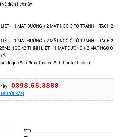
í và diện tích này
 LIỆT – 1 MẶT ĐƯỜNG + 2 MẶT NGÕ Ô TÔ TRÁNH – TÁCH 2
 LIỆT – 1 MẶT ĐƯỜNG + 2 MẶT NGÕ Ô TÔ TRÁNH – TÁCH 2
 126M2 NGÕ 42 THỊNH LIỆT – 1 MẶT ĐƯỜNG + 2 MẶT NGÕ Ô
TỶ.
ai #logoc #dat3matthoang #ototranh #tachso
0398.55.8888
n này
O NGƯỜI BÁN