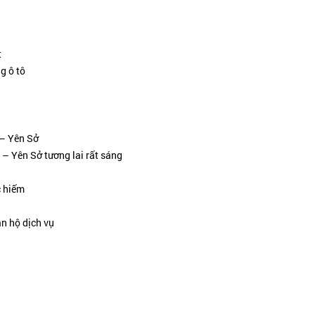
t
g ô tô
 – Yên Sở
– Yên Sở tương lai rất sáng
c hiếm
ăn hộ dịch vụ