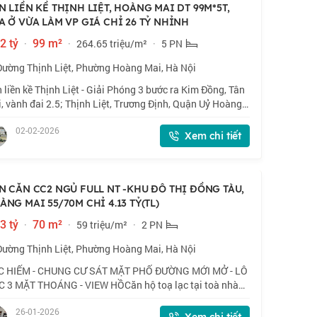
N LIỀN KỀ THỊNH LIỆT, HOÀNG MAI DT 99M*5T,
A Ở VỪA LÀM VP GIÁ CHỈ 26 TỶ NHỈNH
2 tỷ
·
99 m²
·
264.65 triệu/m²
·
5 PN
Đường Thịnh Liệt, Phường Hoàng Mai, Hà Nội
 liền kề Thịnh Liệt - Giải Phóng 3 bước ra Kim Đồng, Tân
, vành đai 2.5; Thịnh Liệt, Trương Định, Quận Uỷ Hoàng
,.... Trước nhà 3 ô tô tránh, kinh doanh đỉnh DT 99m*5T,
02-02-2026
 thất hiện đại ✅️ K
Xem chi tiết
N CĂN CC2 NGỦ FULL NT -KHU ĐÔ THỊ ĐỒNG TÀU,
ÀNG MAI 55/70M CHỈ 4.13 TỶ(TL)
3 tỷ
·
70 m²
·
59 triệu/m²
·
2 PN
Đường Thịnh Liệt, Phường Hoàng Mai, Hà Nội
C HIẾM - CHUNG CƯ SÁT MẶT PHỐ ĐƯỜNG MỚI MỞ - LÔ
 3 MẶT THOÁNG - VIEW HỒCăn hộ toạ lạc tại toà nhà
vị trí đẹp nhất Chung cư KĐT Đồng Tầu. Nhà hiện tại để
26-01-2026
ng chủ ở nước ngoài, khách ưng khớp