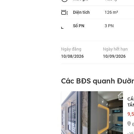
126 m²
Diện tích
3 PN
Số PN
Ngày đăng
Ngày hết hạn
10/08/2026
10/09/2026
Các BĐS quanh Đườn
CẦ
TẦ
9,5
- V