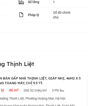
1
Số tầng
Sổ đỏ chính
Pháp lý
chủ
g Thịnh Liệt
N BÁN GẤP NHÀ THỊNH LIỆT, GIÁP NHỊ, 46M2 X 5
NG THANG MÁY, CHỈ 9.5 TỶ.
 tỷ
·
46 m²
·
206.52 triệu/m²
·
3 PN
Đường Thịnh Liệt, Phường Hoàng Mai, Hà Nội
ị trí trung tâm quận Hoàng Mai, Thịnh Liệt, Giáp Nhị,