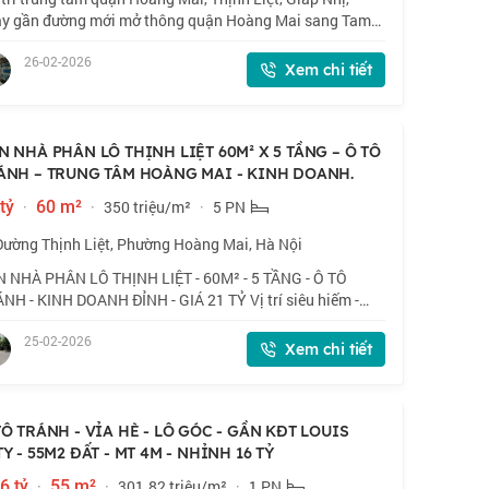
y gần đường mới mở thông quận Hoàng Mai sang Tam
nh. CẠNH TRƯỜNG TIỂU HỌC THỊNH LIỆT. - Khách mua ở
26-02-2026
c làm tòa nhà văn phòng khá đẹp. -
Xem chi tiết
N NHÀ PHÂN LÔ THỊNH LIỆT 60M² X 5 TẦNG – Ô TÔ
ÁNH – TRUNG TÂM HOÀNG MAI - KINH DOANH.
tỷ
·
60 m²
·
350 triệu/m²
·
5 PN
Đường Thịnh Liệt, Phường Hoàng Mai, Hà Nội
 NHÀ PHÂN LÔ THỊNH LIỆT - 60M² - 5 TẦNG - Ô TÔ
NH - KINH DOANH ĐỈNH - GIÁ 21 TỶ Vị trí siêu hiếm -
p ngay khu hành chính quận Hoàng Mai - phù hợp kinh
25-02-2026
nh mọi loại hình Căn nhà nằm trong kh
Xem chi tiết
TÔ TRÁNH - VỈA HÈ - LÔ GÓC - GẦN KĐT LOUIS
TY - 55M2 ĐẤT - MT 4M - NHỈNH 16 TỶ
6 tỷ
·
55 m²
·
301.82 triệu/m²
·
1 PN