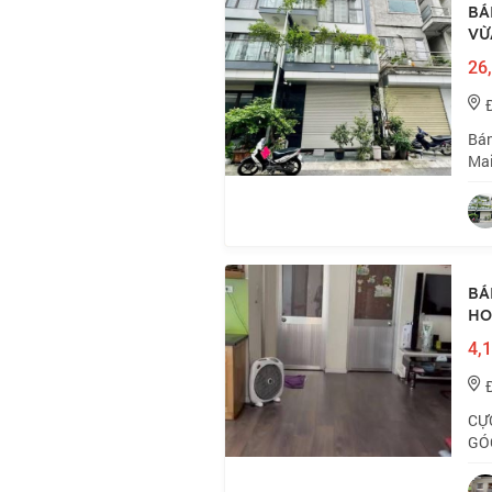
BÁ
VỪ
26,
Bán
Mai
Mai
nội
BÁ
HO
4,1
CỰ
GÓC
có 
khô