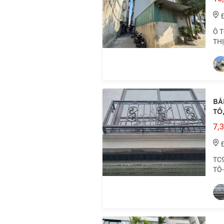
Ô T
THỊ
trạ
trá
BÁ
TÔ,
7,3
TC9
TÔ
HẬU
cái