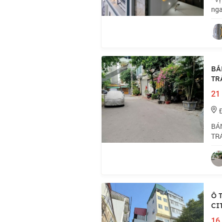
nga
Tri
hoặ
BÁ
TR
21 
BÁN
TRÁ
giá
doa
Ô 
CI
16,