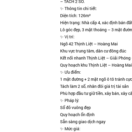
– TÁCH 2 SỔ.
✨ Thông tin chi tiết:
Diện tích: 126m²
Hiện trạng: Nhà cấp 4, xác định bán đấ
Lô góc đẹp, 3 mặt thoáng – 3 mặt đườn
✨ Vị trí:
Ngõ 42 Thịnh Liệt – Hoàng Mai
Khu vực trung tâm, dân cư đông đúc
Kết nối nhanh Thịnh Liệt – Giải Phóng
Quy hoạch khu Thịnh Liệt – Hoàng Mai 
✨ Ưu điểm:
1 mặt đường + 2 mặt ngõ ô tô tránh cự
Tách làm 2 sổ, nhân đôi giá trị tài sản
Phù hợp đầu tư giữ tiền, xây bán, xây c
✨ Pháp lý:
Sổ đỏ vuông đẹp
Quy hoạch ổn định
Sẵn sàng giao dịch ngay
✨ Mức giá: