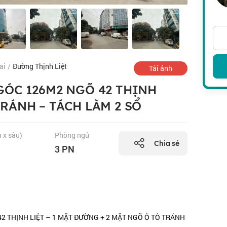
ai
/
Đường Thịnh Liệt
Tải ảnh
 GÓC 126M2 NGÕ 42 THỊNH
TRÁNH – TÁCH LÀM 2 SỔ
n x sâu)
Phòng ngủ
Chia sẻ
3 PN
42 THỊNH LIỆT – 1 MẶT ĐƯỜNG + 2 MẶT NGÕ Ô TÔ TRÁNH