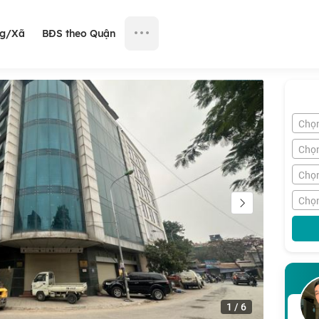
ng/Xã
BĐS theo Quận
Chọ
Chọ
Chọn
Chọn
1
/
6