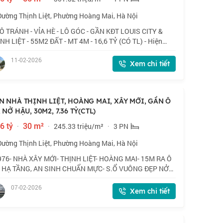
Đường Thịnh Liệt, Phường Hoàng Mai, Hà Nội
Ô TRÁNH - VỈA HÈ - LÔ GÓC - GẦN KĐT LOUIS CITY &
NH LIỆT - 55M2 ĐẤT - MT 4M - 16,6 TỶ (CÓ TL) - Hiện
ng nhà cấp 4 đang cho thuê làm kho. Vị trí mặt ngõ ô tô
11-02-2026
nh có vỉa hè. Nhà lô góc siêu t
Xem chi tiết
N NHÀ THỊNH LIỆT, HOÀNG MAI, XÂY MỚI, GẦN Ô
 NỞ HẬU, 30M2, 7.36 TỶ(CTL)
6 tỷ
·
30 m²
·
245.33 triệu/m²
·
3 PN
Đường Thịnh Liệt, Phường Hoàng Mai, Hà Nội
76- NHÀ XÂY MỚI- THỊNH LIỆT- HOÀNG MAI- 15M RA Ô
- HẠ TẦNG, AN SINH CHUẨN MỰC- S.Ổ VUÔNG ĐẸP NỞ
- 5 TẦNG 3 NGỦ -Vị trí ngõ 42 Thịnh Liệt to hơn đường
07-02-2026
, 3 ô tô tránh vẫn chạy vô tư. Từ nhà r
Xem chi tiết