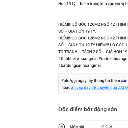
Hơn 19 tỷ – hiếm trong khu vực với vị tr
HIẾM!!! LÔ GÓC 126M2 NGÕ 42 THỊNH
SỔ – GIÁ HƠN 19 TỶ.
HIẾM!!! LÔ GÓC 126M2 NGÕ 42 THỊNH
SỔ – GIÁ HƠN 19 TỶ.HIẾM!!! LÔ GÓC
TÔ TRÁNH – TÁCH 2 SỔ – GIÁ HƠN 19 
#thinhliet #hoangmai #datnenhoangm
#batdongsanhoangmai
Zalo/gọi ngay lấy thông tin thêm că
hoặc
ấn vào đây để chuyển qua ZAL
Đặc điểm bất động sản
19,9 tỷ
Mức giá