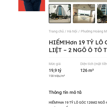
Trang chủ
/
Hà Nội
/
Phường Hoàng M
HIẾM!Hơn 19 TỶ LÔ
LIỆT – 2 NGÕ Ô TÔ 
Mức giá
Diện tích
(mặt tiề
19,9 tỷ
126 m²
158 triệu/m²
Thông tin mô tả
HIẾM!Hơn 19 TỶ LÔ GÓC 126M2 NGÕ 