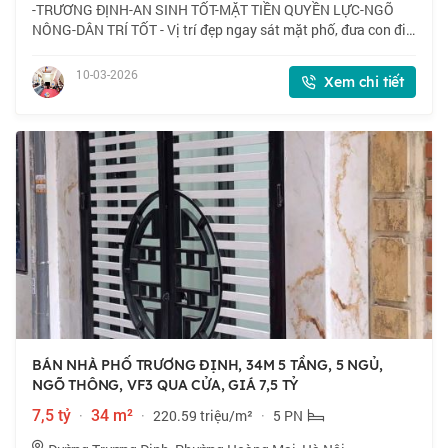
-TRƯƠNG ĐỊNH-AN SINH TỐT-MẶT TIỀN QUYỀN LỰC-NGÕ
NÔNG-DÂN TRÍ TỐT - Vị trí đẹp ngay sát mặt phố, đưa con đi
học, phụ huynh đi làm, đi chợ thuận tiện, gần khu đô thị mới
đẹp tiện ích nhiều như Ao Sào,Đồ
10-03-2026
Xem chi tiết
BÁN NHÀ PHỐ TRƯƠNG ĐỊNH, 34M 5 TẦNG, 5 NGỦ,
NGÕ THÔNG, VF3 QUA CỬA, GIÁ 7,5 TỶ
7,5 tỷ
·
34 m²
·
220.59 triệu/m²
·
5 PN