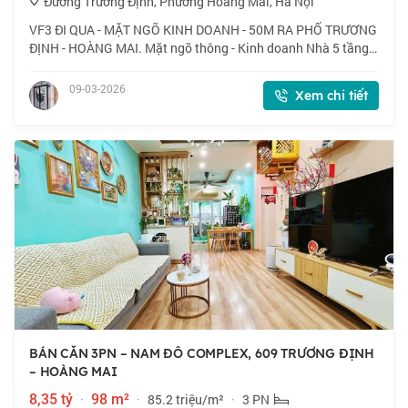
Đường Trương Định, Phường Hoàng Mai, Hà Nội
VF3 ĐI QUA - MẶT NGÕ KINH DOANH - 50M RA PHỐ TRƯƠNG
ĐỊNH - HOÀNG MAI. Mặt ngõ thông - Kinh doanh Nhà 5 tầng -
5 ngủ + Tầng 1 : Thông sàn, kinh doanh. + Tầng lửng: Phòng
khách. + Tầng 2 ; Phòng ăn + Bế
09-03-2026
Xem chi tiết
BÁN CĂN 3PN – NAM ĐÔ COMPLEX, 609 TRƯƠNG ĐỊNH
– HOÀNG MAI
8,35 tỷ
·
98 m²
·
85.2 triệu/m²
·
3 PN