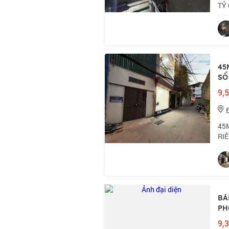
TỶ 
thô
trư
45
SỔ
9,5
45M
RIÊ
THA
Thô
BÁ
PH
9,3