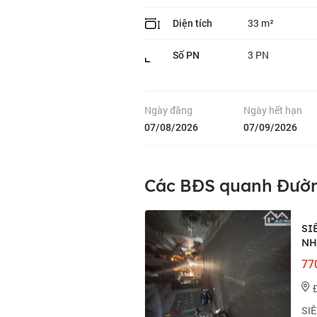
33 m²
Diện tích
3 PN
Số PN
Ngày đăng
Ngày hết hạn
07/08/2026
07/09/2026
Các BĐS quanh Đườ
SI
NH
770
SIÊ