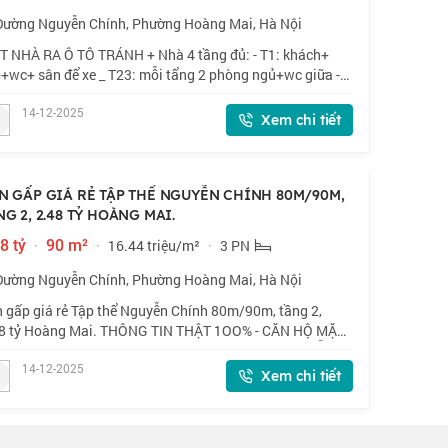
Đường Nguyễn Chính, Phường Hoàng Mai, Hà Nội
 NHÀ RA Ô TÔ TRÁNH + Nhà 4 tầng đủ: - T1: khách+
+wc+ sân để xe _ T23: mỗi tẩng 2 phòng ngủ+wc giữa -
 phòng thờ+ sân phơi + vị trí cách 1 nhà ra ô tô tránh gần
14-12-2025
 đô thị Ao Sào, tương lai g
Xem chi tiết
N GẤP GIÁ RẺ TẬP THỂ NGUYỄN CHÍNH 80M/90M,
NG 2, 2.48 TỶ HOÀNG MAI.
8 tỷ
·
90 m²
·
16.44 triệu/m²
·
3 PN
Đường Nguyễn Chính, Phường Hoàng Mai, Hà Nội
 gấp giá rẻ Tập thể Nguyễn Chính 80m/90m, tầng 2,
8 tỷ Hoàng Mai. THÔNG TIN THẬT 1OO% - CĂN HỘ MẶT
 LÔ GÓC TẦNG HAI HIẾM - ĐẸP KHÉP KÍN - Ô TÔ ĐỖ
14-12-2025
N CẦU THANG. + 14/12/2025 cần tiền quá hạ
Xem chi tiết