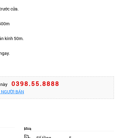
trước cửa.
 500m
án kính 50m.
 ngay.
0398.55.8888
n này
O NGƯỜI BÁN
5