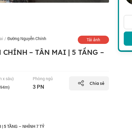
ai
/
Đường Nguyễn Chính
Tải ảnh
CHÍNH – TÂN MAI | 5 TẦNG –
n x sâu)
Phòng ngủ
Chia sẻ
3 PN
.94m)
| 5 TẦNG – NHỈNH 7 TỶ