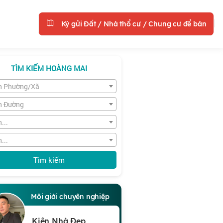
Ký gửi Đất / Nhà thổ cư / Chung cư để bán
TÌM KIẾM HOÀNG MAI
n Phường/Xã
n Đường
...
...
Tìm kiếm
Môi giới chuyên nghiệp
Kiên Nhà Đẹp