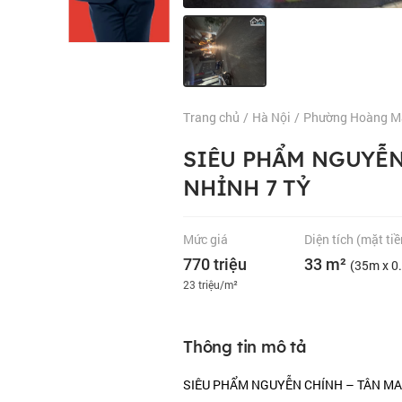
Trang chủ
/
Hà Nội
/
Phường Hoàng M
SIÊU PHẨM NGUYỄN 
NHỈNH 7 TỶ
Mức giá
Diện tích
(mặt tiề
770 triệu
33 m²
(35m x 0
23 triệu/m²
Thông tin mô tả
SIÊU PHẨM NGUYỄN CHÍNH – TÂN MAI 