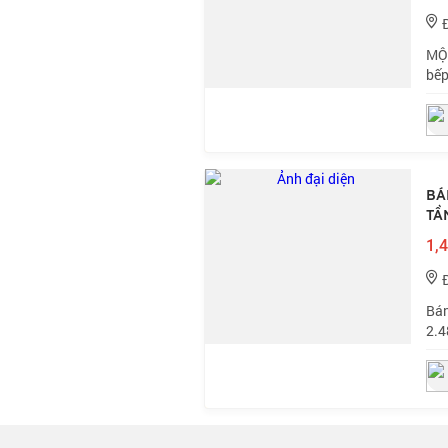
MỘT
bếp
T4:
khu
BÁ
TẦ
1,4
Bán
2.4
PHỐ
CHÂ