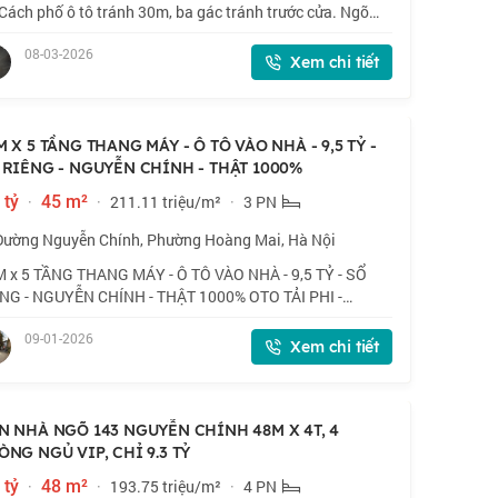
Cách phố ô tô tránh 30m, ba gác tránh trước cửa. Ngõ
ng, gần phố : bãi gửi ô tô cách 500m Chợ cách 300m,
08-03-2026
ờng 1-2-3 trong bán kính 50m. Nhà
Xem chi tiết
M X 5 TẦNG THANG MÁY - Ô TÔ VÀO NHÀ - 9,5 TỶ -
 RIÊNG - NGUYỄN CHÍNH - THẬT 1000%
 tỷ
·
45 m²
·
211.11 triệu/m²
·
3 PN
Đường Nguyễn Chính, Phường Hoàng Mai, Hà Nội
 x 5 TẦNG THANG MÁY - Ô TÔ VÀO NHÀ - 9,5 TỶ - SỔ
NG - NGUYỄN CHÍNH - THẬT 1000% OTO TẢI PHI -
NG MÁY - KINH DOANH- OTO tránh đậu đỗ thoải mái.
09-01-2026
ng ngõ 521 Trương Định, 250-258 Tân Mai, ..-
Xem chi tiết
N NHÀ NGÕ 143 NGUYỄN CHÍNH 48M X 4T, 4
ÒNG NGỦ VIP, CHỈ 9.3 TỶ
 tỷ
·
48 m²
·
193.75 triệu/m²
·
4 PN