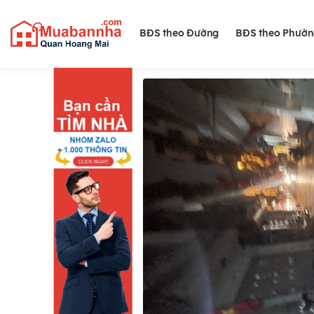
BĐS theo Đường
BĐS theo Phườ