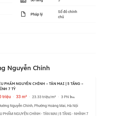
Số tầng
Sổ đỏ chính
Pháp lý
chủ
ng Nguyễn Chính
ÊU PHẨM NGUYỄN CHÍNH – TÂN MAI | 5 TẦNG –
ỈNH 7 TỶ
 triệu
·
33 m²
·
23.33 triệu/m²
·
3 PN
Đường Nguyễn Chính, Phường Hoàng Mai, Hà Nội
U PHẨM NGUYỄN CHÍNH - TÂN MAI | 5 TẦNG - NHỈNH 7