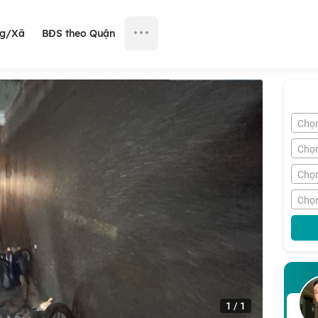
ng/Xã
BĐS theo Quận
Chọ
Chọ
Chọn
Chọn
1
/
1