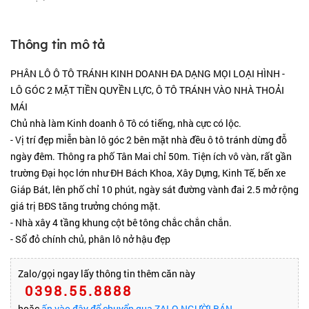
Thông tin mô tả
PHÂN LÔ Ô TÔ TRÁNH KINH DOANH ĐA DẠNG MỌI LOẠI HÌNH -
LÔ GÓC 2 MẶT TIỀN QUYỀN LỰC, Ô TÔ TRÁNH VÀO NHÀ THOẢI
MÁI
Chủ nhà làm Kinh doanh ô Tô có tiếng, nhà cực có lộc.
- Vị trí đẹp miễn bàn lô góc 2 bên mặt nhà đều ô tô tránh dừng đỗ
ngày đêm. Thông ra phố Tân Mai chỉ 50m. Tiện ích vô vàn, rất gần
trường Đại học lớn như ĐH Bách Khoa, Xây Dựng, Kinh Tế, bến xe
Giáp Bát, lên phố chỉ 10 phút, ngày sát đường vành đai 2.5 mở rộng
giá trị BĐS tăng trưởng chóng mặt.
- Nhà xây 4 tầng khung cột bê tông chắc chắn chắn.
- Sổ đỏ chính chủ, phân lô nở hậu đẹp
Zalo/gọi ngay lấy thông tin thêm căn này
0398.55.8888
hoặc
ấn vào đây để chuyển qua ZALO NGƯỜI BÁN