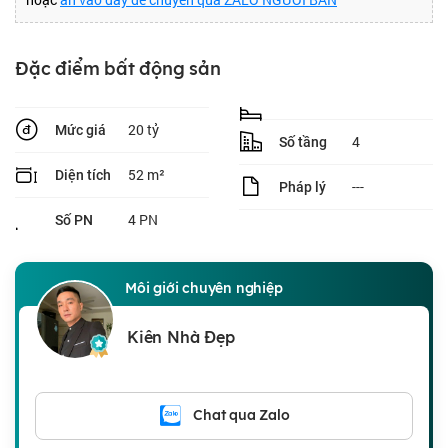
Đặc điểm bất động sản
20 tỷ
Mức giá
4
Số tầng
52 m²
Diện tích
---
Pháp lý
4 PN
Số PN
Môi giới chuyên nghiệp
Kiên Nhà Đẹp
Chat qua Zalo