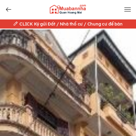
CLICK Ký gửi Đất / Nhà thổ cư / Chung cư để bán