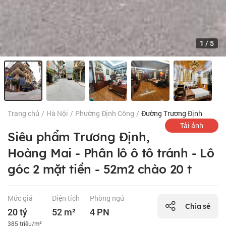
1
/
5
Trang chủ
/
Hà Nội
/
Phường Định Công
/
Đường Trương Định
Tải ảnh
Siêu phẩm Trương Định,
Hoàng Mai - Phân lô ô tô tránh - Lô
góc 2 mặt tiền - 52m2 chào 20 t
Mức giá
Diện tích
Phòng ngủ
Chia sẻ
20 tỷ
52 m²
4 PN
385 triệu/m²