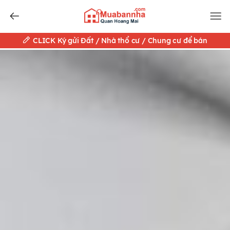
CLICK Ký gửi Đất / Nhà thổ cư / Chung cư để bán