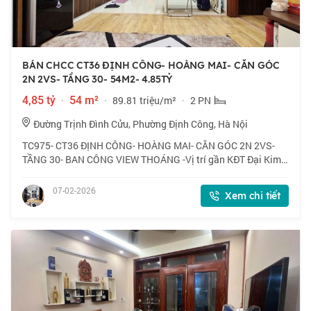
BÁN CHCC CT36 ĐỊNH CÔNG- HOÀNG MAI- CĂN GÓC
2N 2VS- TẦNG 30- 54M2- 4.85TỶ
4,85 tỷ
·
54 m²
·
89.81 triệu/m²
·
2 PN
Đường Trịnh Đình Cửu, Phường Định Công, Hà Nội
TC975- CT36 ĐỊNH CÔNG- HOÀNG MAI- CĂN GÓC 2N 2VS-
TẦNG 30- BAN CÔNG VIEW THOÁNG -Vị trí gần KĐT Đại Kim,
VĐ2.5, Hàng xóm Imperial Plaza, Smile Building, Thanh Bình
Garden ... Khu vực dân trí cao, hạ t
07-02-2026
Xem chi tiết