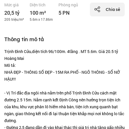
Mức giá
Diện tích
Phòng ngủ
Chia sẻ
20,5 tỷ
100 m²
5 PN
205 triệu/m²
5.6m x 17.86m
Thông tin mô tả
Trịnh Đình Cửu,diện tích 96/100m. 4tầng . MT 5.6m. Giá 20.5 tỷ
Hoàng Mai
Mô tả:
NHÀ ĐẸP - THÔNG SỐ ĐẸP - 15M RA PHỐ - NGÕ THÔNG - SỔ NỞ
HẬU!!!
- Vị Trí đắc địa ngôi nhà nằm trên phố Trịnh Đình Cửu cách mặt
đường 2.5 15m. Nằm cạnh kđt Định Công nên hưởng trọn tiện ích
của khu, khu vực phân lô hiếm nhà bán, tiện ích xung quanh bạt
ngàn, giao thông kết nối đi lại thuận tiện khắp mọi nơi không lo tắc
đường.
- Đường 2,5 đang dần đi vào khai thác thì giá trị nhà tăng gấp nhiều