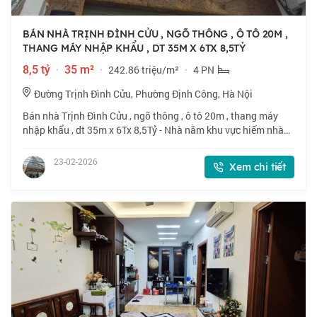
BÁN NHÀ TRỊNH ĐÌNH CỬU , NGÕ THÔNG , Ô TÔ 20M ,
THANG MÁY NHẬP KHẨU , DT 35M X 6TX 8,5TỶ
8,5 tỷ
·
35 m²
·
242.86 triệu/m²
·
4 PN
Đường Trịnh Đình Cửu, Phường Định Công, Hà Nội
Bán nhà Trịnh Đình Cửu , ngõ thông , ô tô 20m , thang máy
nhập khẩu , dt 35m x 6Tx 8,5Tỷ - Nhà nằm khu vực hiếm nhà
bán của quận Hoàng Mai . Nhà viu gần sông , đi lại thuận tiện
. Tiện ích bủa vây , g
23-02-2026
Xem chi tiết