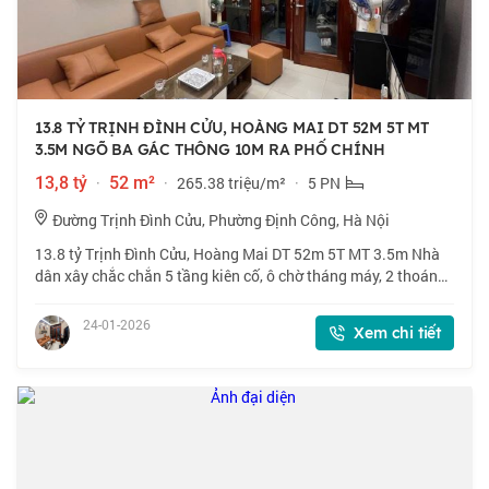
13.8 TỶ TRỊNH ĐÌNH CỬU, HOÀNG MAI DT 52M 5T MT
3.5M NGÕ BA GÁC THÔNG 10M RA PHỐ CHÍNH
13,8 tỷ
·
52 m²
·
265.38 triệu/m²
·
5 PN
Đường Trịnh Đình Cửu, Phường Định Công, Hà Nội
13.8 tỷ Trịnh Đình Cửu, Hoàng Mai DT 52m 5T MT 3.5m Nhà
dân xây chắc chắn 5 tầng kiên cố, ô chờ tháng máy, 2 thoáng
trước sau, ngõ thông cách 2 nhà ra mặt phố gần đường vành
đai 2,5 đang làm. Mô tả: -
24-01-2026
Xem chi tiết