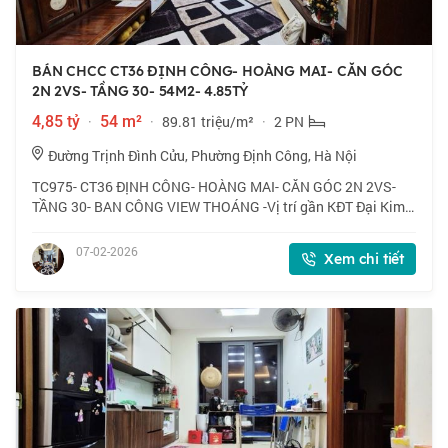
BÁN CHCC CT36 ĐỊNH CÔNG- HOÀNG MAI- CĂN GÓC
2N 2VS- TẦNG 30- 54M2- 4.85TỶ
4,85 tỷ
·
54 m²
·
89.81 triệu/m²
·
2 PN
Đường Trịnh Đình Cửu, Phường Định Công, Hà Nội
TC975- CT36 ĐỊNH CÔNG- HOÀNG MAI- CĂN GÓC 2N 2VS-
TẦNG 30- BAN CÔNG VIEW THOÁNG -Vị trí gần KĐT Đại Kim,
VĐ2.5, Hàng xóm Imperial Plaza, Smile Building, Thanh Bình
Garden ... Khu vực dân trí cao, hạ t
07-02-2026
Xem chi tiết