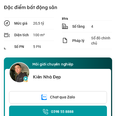
Đặc điểm bất động sản
20,5 tỷ
Mức giá
4
Số tầng
100 m²
Diện tích
Sổ đỏ chính
Pháp lý
chủ
5 PN
Số PN
Môi giới chuyên nghiệp
Kiên Nhà Đẹp
Chat qua Zalo
0398 55 8888