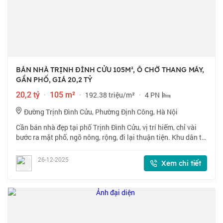
BÁN NHÀ TRỊNH ĐÌNH CỬU 105M², Ô CHỜ THANG MÁY,
GẦN PHỐ, GIÁ 20,2 TỶ
20,2 tỷ
·
105 m²
·
192.38 triệu/m²
·
4 PN
Đường Trịnh Đình Cửu, Phường Định Công, Hà Nội
Cần bán nhà đẹp tại phố Trịnh Đình Cửu, vị trí hiếm, chỉ vài
bước ra mặt phố, ngõ nông, rộng, đi lại thuận tiện. Khu dân trí
cao, an ninh tốt, gần chợ, trường học, giao thông kết nối
nhanh Định Công -
26-12-2025
Xem chi tiết