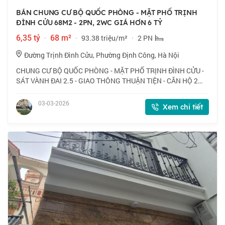
BÁN CHUNG CƯ BỘ QUỐC PHÒNG - MẶT PHỐ TRỊNH
ĐÌNH CỬU 68M2 - 2PN, 2WC GIÁ HƠN 6 TỶ
6,35 tỷ
·
68 m²
·
93.38 triệu/m²
·
2 PN
Đường Trịnh Đình Cửu, Phường Định Công, Hà Nội
CHUNG CƯ BỘ QUỐC PHÒNG - MẶT PHỐ TRỊNH ĐÌNH CỬU -
SÁT VÀNH ĐAI 2.5 - GIAO THÔNG THUẬN TIỆN - CĂN HỘ 2
NGỦ + 2VS - TRUNG TÂM HOÀNG MAI. - Vị trí : Toà CT36A
Định Công nằm ngay sát đường vành đai 2.5 ,
03-03-2026
Xem chi tiết