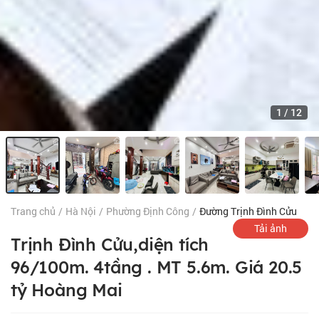
1
/
12
Trang chủ
/
Hà Nội
/
Phường Định Công
/
Đường Trịnh Đình Cửu
Tải ảnh
Trịnh Đình Cửu,diện tích
96/100m. 4tầng . MT 5.6m. Giá 20.5
tỷ Hoàng Mai